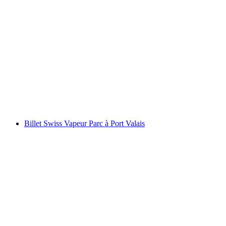
Billet de téléphérique Ebenalp (Äscher) à partir
de Wasserauen
par personne
à partir de CHF 24
Billet Swiss Vapeur Parc à Port Valais