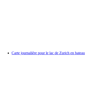
Bönigen - Ringgenberg Billet pour bateau sur le
lac de Brienz
par personne
à partir de CHF 5
Carte journalière pour le lac de Zurich en bateau