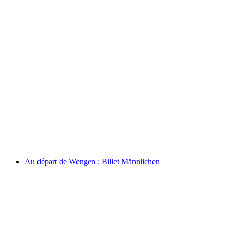
Billet Schynige Platte train à crémaillère au
départ de Wilderswil
par personne
à partir de CHF 34
Au départ de Wengen : Billet Männlichen