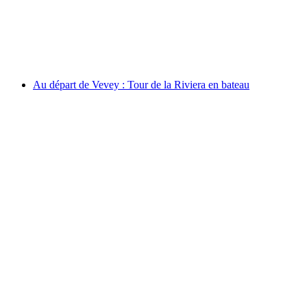
par personne
à partir de CHF 38
Au départ de Vevey : Tour de la Riviera en bateau