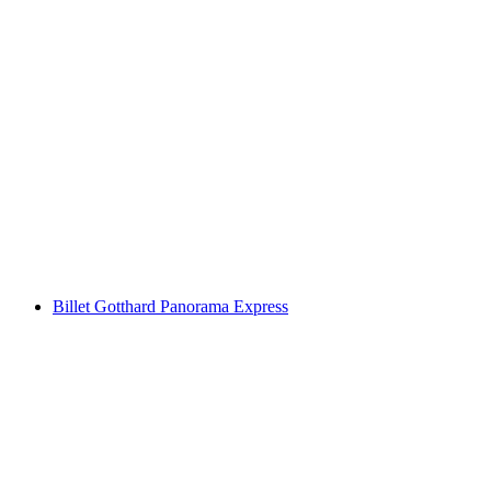
Billet Stanserhorn : funiculaire et CabriO
par personne
à partir de CHF 41
Billet Gotthard Panorama Express