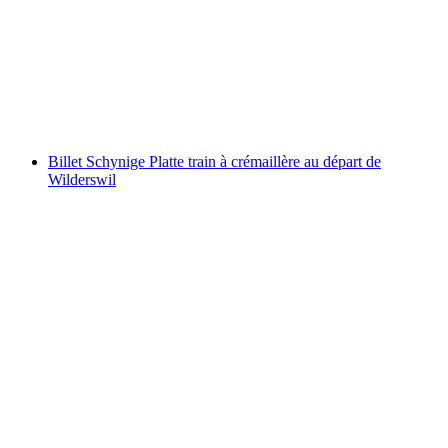
Billet Stoosbahn au départ de Schwyz
par personne
à partir de CHF 11.60
Billet Schynige Platte train à crémaillère au départ de
Wilderswil