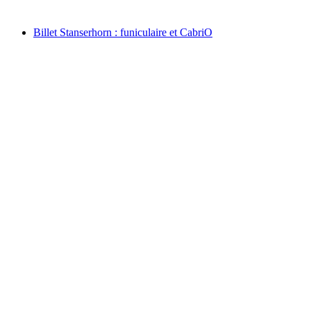
à partir de CHF 31
Billet Stanserhorn : funiculaire et CabriO