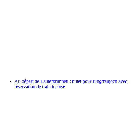
Brunch Bateau Lac de Zurich depuis
Rapperswil
par personne
à partir de CHF 75
Au départ de Lauterbrunnen : billet pour Jungfraujoch avec
réservation de train incluse