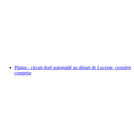
Au départ de Vevey : Tour de la Riviera en
bateau
par personne
à partir de CHF 38
Pilatus - circuit doré autoguidé au départ de Lucerne, croisière
comprise