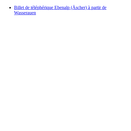
Billet de téléphérique Ebenalp (Äscher) à partir de
Wasserauen