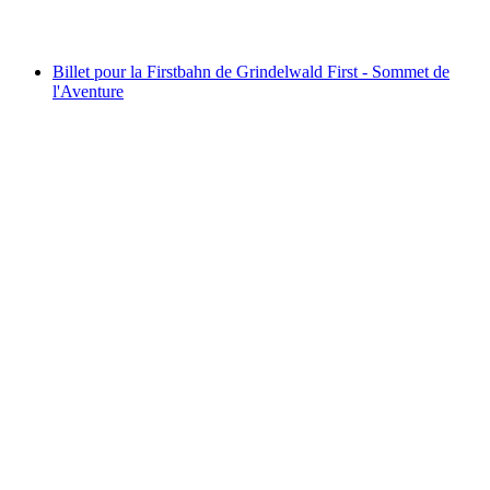
à partir de CHF 164
Billet pour la Firstbahn de Grindelwald First - Sommet de
l'Aventure
Billet pour la Firstbahn de Grindelwald First -
Sommet de l'Aventure