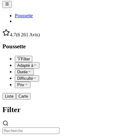
Poussette
4.7
(6 261 Avis)
Poussette
Filter
Adapté à
Durée
Difficulté
Prix
Liste
Carte
Filter