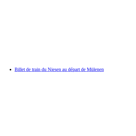
Ticket Rorschach - Lindau Insel en bateau
par personne
à partir de CHF 18
Billet de train du Niesen au départ de Mülenen