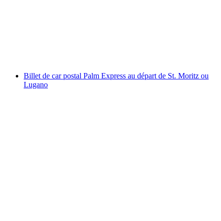
par personne
à partir de CHF 31
Billet de car postal Palm Express au départ de St. Moritz ou
Lugano