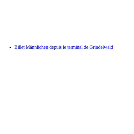
par personne
à partir de CHF 27.60
Billet Männlichen depuis le terminal de Grindelwald