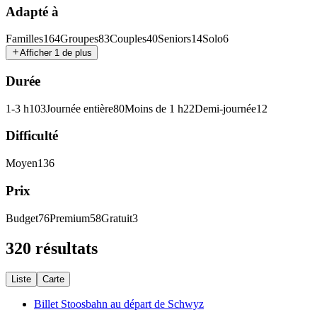
Adapté à
Familles
164
Groupes
83
Couples
40
Seniors
14
Solo
6
Afficher 1 de plus
Durée
1-3 h
103
Journée entière
80
Moins de 1 h
22
Demi-journée
12
Difficulté
Moyen
136
Prix
Budget
76
Premium
58
Gratuit
3
320 résultats
Liste
Carte
Billet Stoosbahn au départ de Schwyz