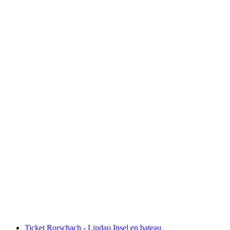
Pilatus - circuit doré autoguidé au départ de
Lucerne, croisière comprise
par personne
à partir de CHF 119.80
Ticket Rorschach - Lindau Insel en bateau