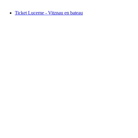
à partir de CHF 260
Ticket Lucerne - Vitznau en bateau
Ticket Lucerne - Vitznau en bateau