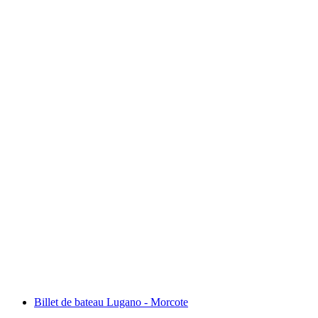
Billet de car postal Palm Express au départ de
St. Moritz ou Lugano
par personne
à partir de CHF 92
Billet de bateau Lugano - Morcote