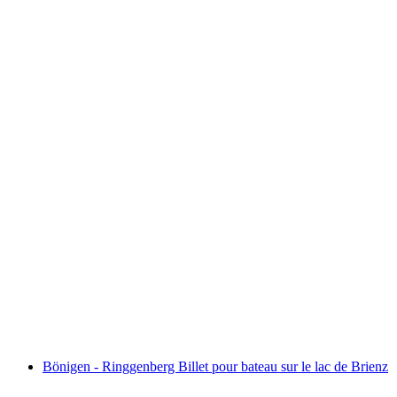
Billet Männlichen depuis le terminal de
Grindelwald
par personne
à partir de CHF 34
Bönigen - Ringgenberg Billet pour bateau sur le lac de Brienz