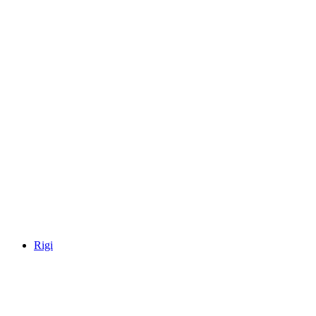
Jungfraujoch
Rigi