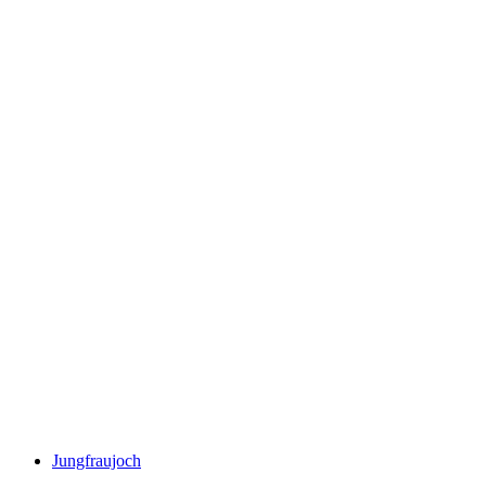
Titlis
Jungfraujoch