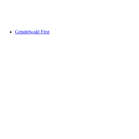
Musée national suisse Zurich
Grindelwald First