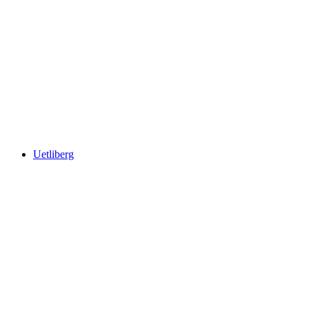
Lac de Zurich
Uetliberg