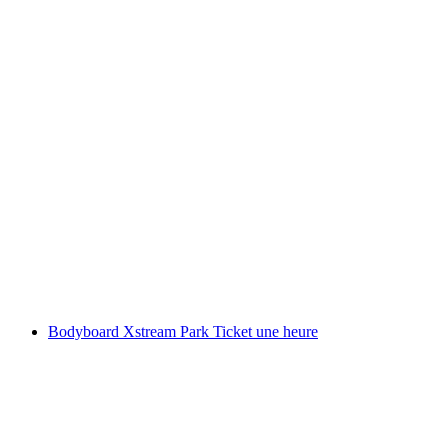
Kids Fun Park Ticket Etoy
par personne
à partir de CHF 0
Bodyboard Xstream Park Ticket une heure