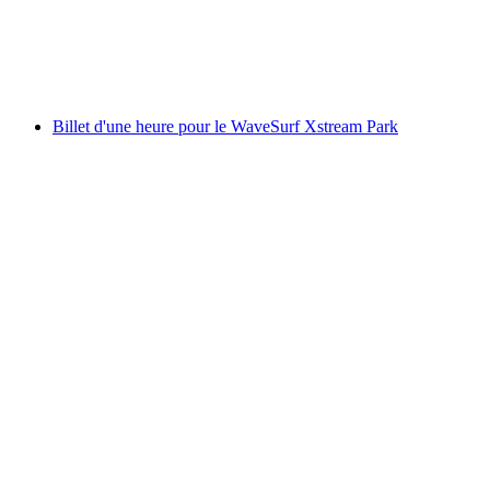
par personne
à partir de CHF 60
Billet d'une heure pour le WaveSurf Xstream Park