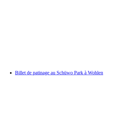
Billet d'une heure pour le WaveSurf Xstream
Park
par personne
à partir de CHF 80
Billet de patinage au Schüwo Park à Wohlen