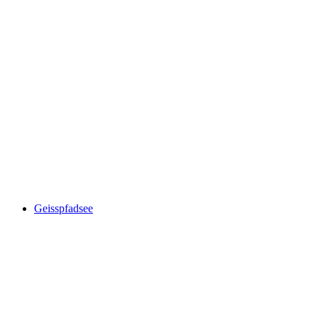
Ruine Zwingherrenschloss
Geisspfadsee