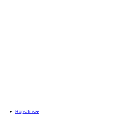
Belalp
Hopschusee