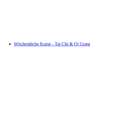
FRAUEN UND DIE ALPSAISON
Accès libre
Wöchentliche Kurse - Tai Chi & Qi Gong