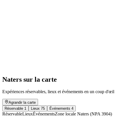
Sunday brunch – a treat with mountain views
Accès libre
Naters sur la carte
Expériences réservables, lieux et événements en un coup d'œil
Agrandir la carte
Réservable
1
Lieux
75
Événements
4
Réservable
Lieux
Événements
Zone locale Naters (NPA 3904)