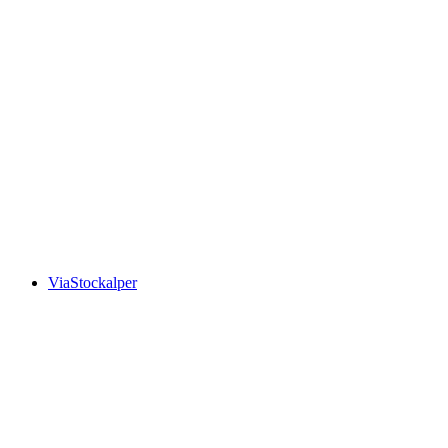
ViaStockalper, Stage 1/3
ViaStockalper