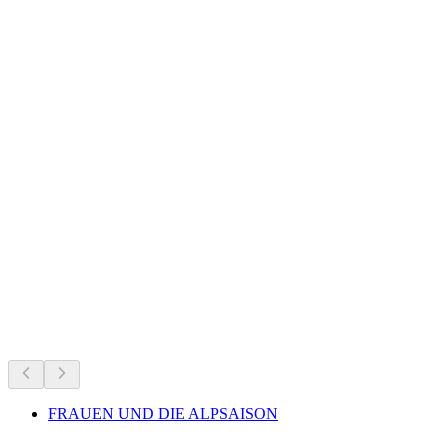
Gibidumsee
Ce qui se passe en ce moment
Recommandé selon ce qui se passe en ce moment
FRAUEN UND DIE ALPSAISON