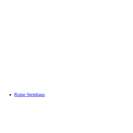
Église du prieuré de Niedergesteln
Ruine Steinhaus