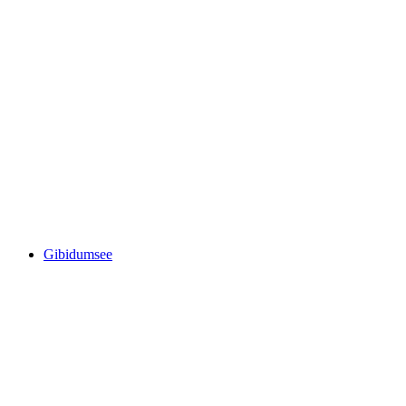
Geisspfadsee
Gibidumsee