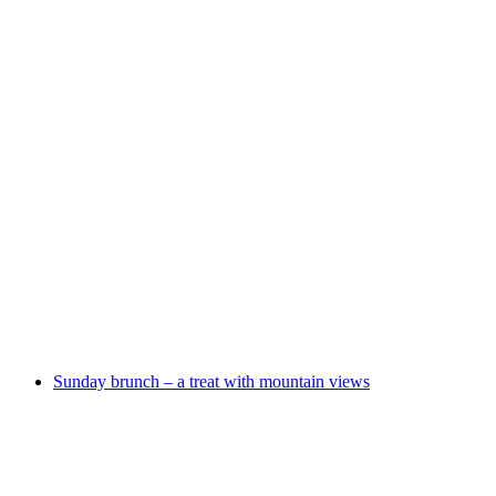
Chamber music festival in the music village of
Ernen | orchestral, jazz and festival concerts
Accès libre
Sunday brunch – a treat with mountain views