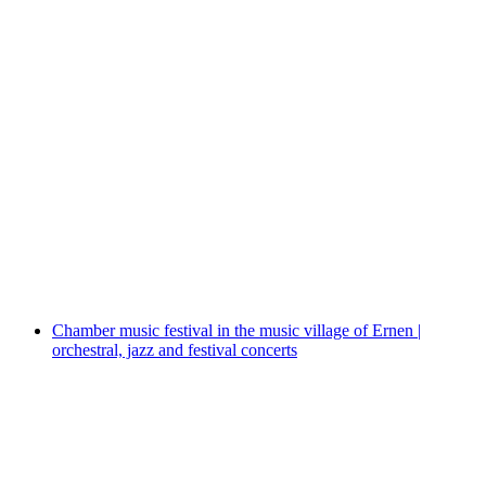
Wöchentliche Kurse - Tai Chi & Qi Gong
Accès libre
Chamber music festival in the music village of Ernen |
orchestral, jazz and festival concerts