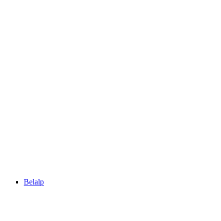
Riederalp
Belalp