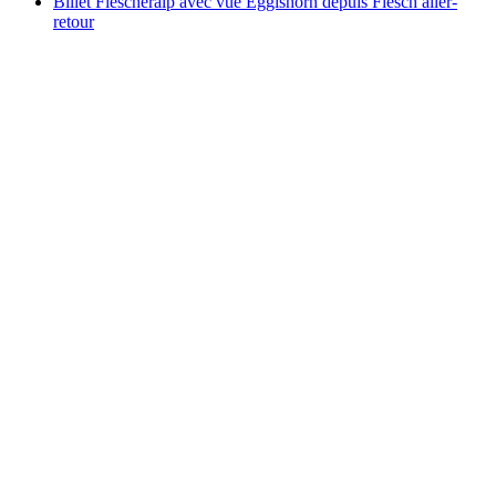
Billet Fiescheralp avec vue Eggishorn depuis Fiesch aller-
retour