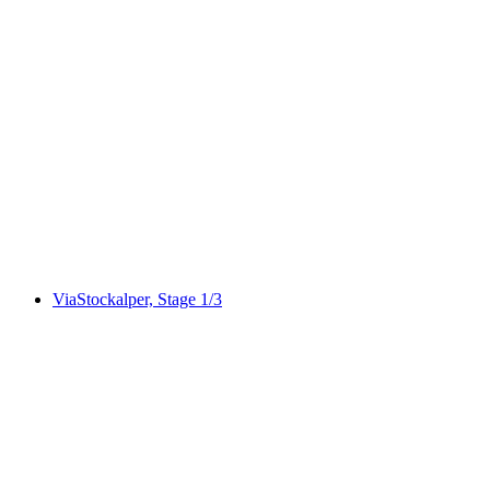
Billet Fiescheralp avec vue Eggishorn depuis
Fiesch aller-retour
par personne
à partir de CHF 52
ViaStockalper, Stage 1/3