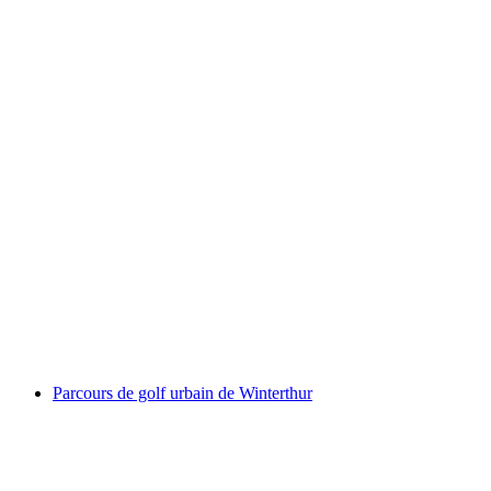
Golf urbain à Einsiedeln
par personne
à partir de CHF 15
Parcours de golf urbain de Winterthur