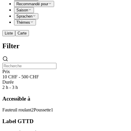
Recommandé pour
Saison
Sprachen
Thèmes
Liste
Carte
Filter
Prix
10 CHF - 500 CHF
Durée
2 h - 3 h
Accessible à
Fauteuil roulant
2
Poussette
1
Label GTTD