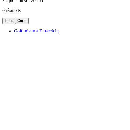
En plein air
3
Intérieur
1
6 résultats
Liste
Carte
Golf urbain à Einsiedeln