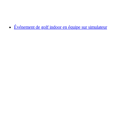
par personne
à partir de CHF 18
Événement de golf indoor en équipe sur simulateur