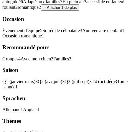
autoguidé
6
Adapté aux familles
3
En plein air
3
accessible en fauteuil
roulant
2
romantique
2
Afficher 1 de plus
Occasion
Événement d'équipe
5
Soirée de célibataire
3
Anniversaire d'enfant
1
Occasion romantique
1
Recommandé pour
Groupes
4
Avec mon chien
3
Familles
3
Saison
Q1 (janvier-mars)
3
Q2 (avr-juin)
3
Q3 (juil-sept)
3
T4 (oct-déc)
3
Toute
l'année
1
Sprachen
Allemand
1
Anglais
1
Thèmes