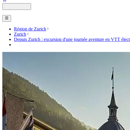
Région de Zurich
Zurich
Depuis Zurich : excursion d'une journée aventure en VTT électr