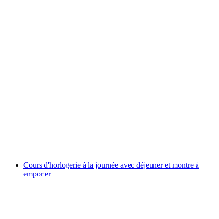
Stage de couteau suisse à Genève, incluant un
couteau à emporter
par personne
à partir de CHF 195
Cours d'horlogerie à la journée avec déjeuner et montre à
emporter