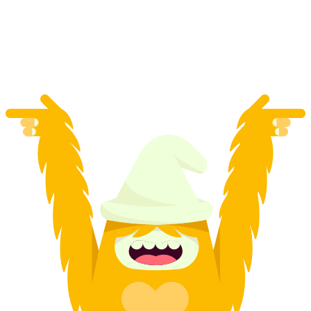
montre à emporter
par personne
à partir de CHF 2,990