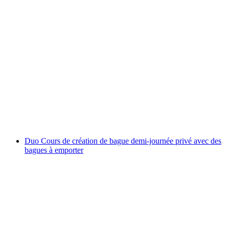
Cours d'horlogerie "Furlan Marri" incluant
une montre automatique à emporter
par personne
à partir de CHF 1,490
Duo Cours de création de bague demi-journée privé avec des
bagues à emporter