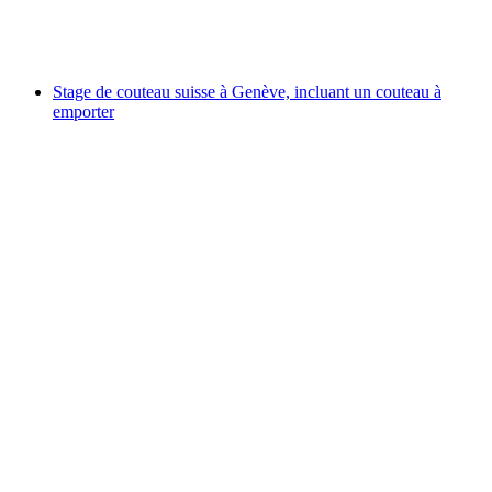
par personne
à partir de CHF 1,290
Stage de couteau suisse à Genève, incluant un couteau à
emporter