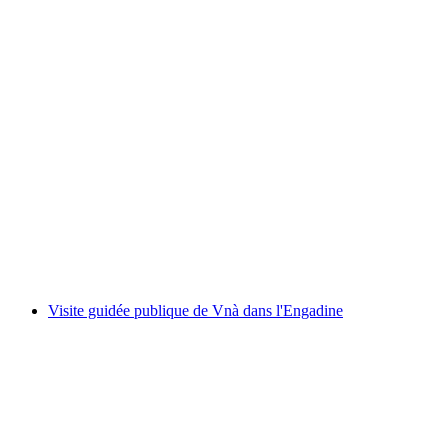
Scuol Visite guidée de l'église Jeudi
par personne
à partir de CHF 25
Visite guidée publique de Vnà dans l'Engadine