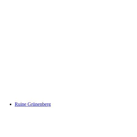
Schloss Liebegg
Ruine Grünenberg