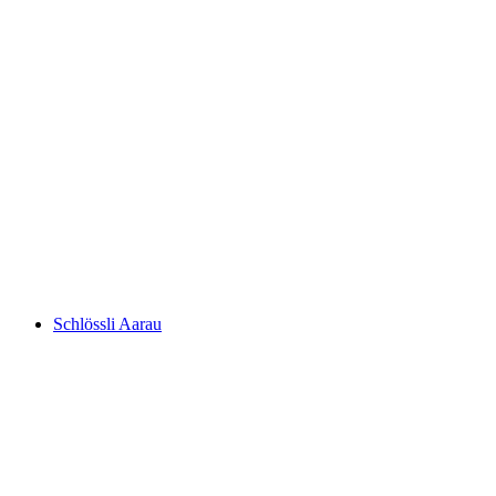
Alt-Wartburg
Schlössli Aarau