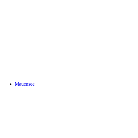
Alt-Wildeptingen Castle Ruins
Mauensee