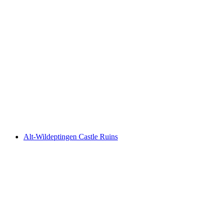
Witwald Castle Ruins
Alt-Wildeptingen Castle Ruins