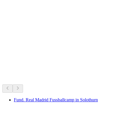
Biberstein Waterfall
正在进行
根据当下正在进行的活动推荐
Fund. Real Madrid Fussballcamp in Solothurn