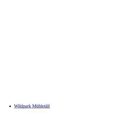
Aarburg Fortress
Wildpark Mühletäli