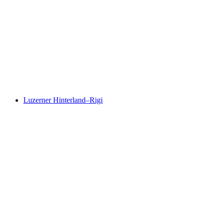
"骑自行车探索可持续性 - Auen & Staffelegg"
朱拉公园自行车之旅
每人
起 CNY 434
Luzerner Hinterland–Rigi