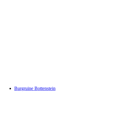
Ruine Grünenberg
Burgruine Bottenstein