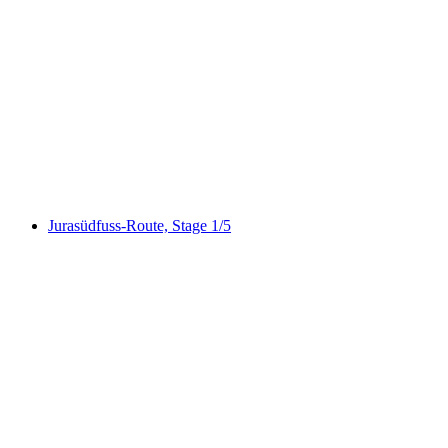
Luzerner Hinterland–Rigi, Stage 1/3
Jurasüdfuss-Route, Stage 1/5