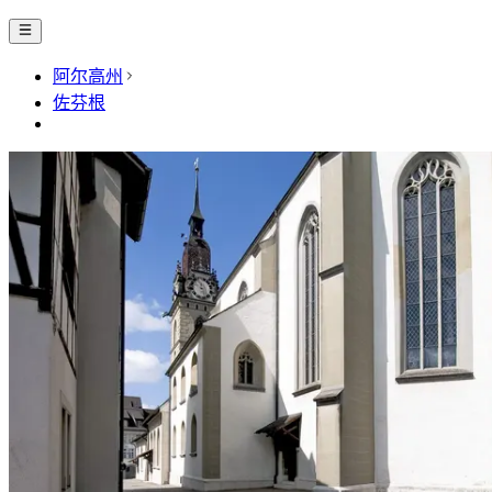
阿尔高州
佐芬根