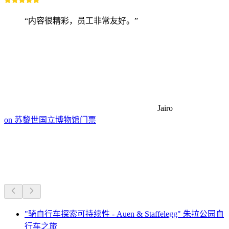
“内容很精彩，员工非常友好。”
Jairo
on 苏黎世国立博物馆门票
附近的骑行路线
车程20分钟内的一切
"骑自行车探索可持续性 - Auen & Staffelegg" 朱拉公园自
行车之旅