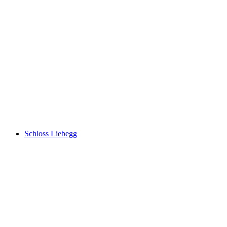
Ruine Göskon
Schloss Liebegg