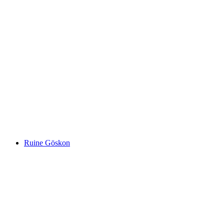
Schlössli Aarau
Ruine Göskon