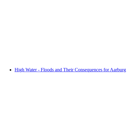
Fund. Real Madrid Fussballcamp in Solothurn
免费进入
High Water - Floods and Their Consequences for Aarburg