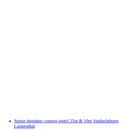
High Water - Floods and Their Consequences
for Aarburg
免费进入
Junior shooting courses pistol 25m & 10m Stadtschützen
Langenthal