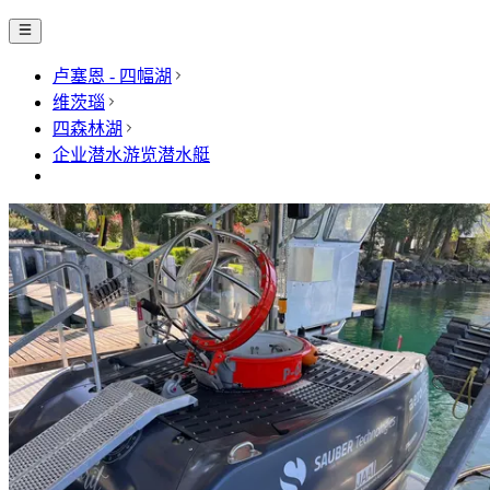
卢塞恩 - 四幅湖
维茨瑙
四森林湖
企业潜水游览潜水艇