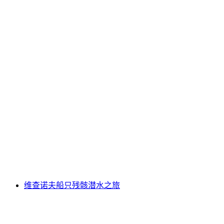
潜水探索波特兰沉船
每人
起 CNY 8488
维查诺夫船只残骸潜水之旅