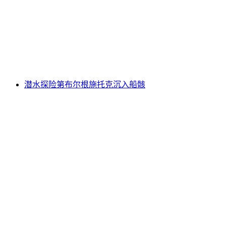
维查诺夫船只残骸潜水之旅
每人
起 CNY 8488
潜水探险第布尔根施托克沉入船骸