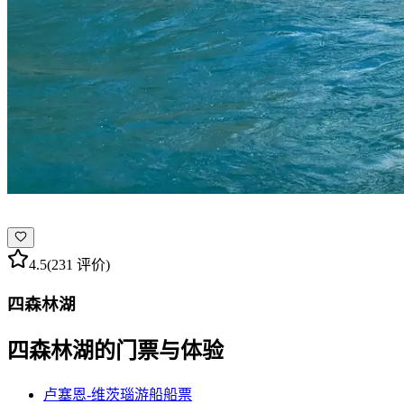
4.5
(231 评价)
四森林湖
四森林湖的门票与体验
卢塞恩-维茨瑙游船船票