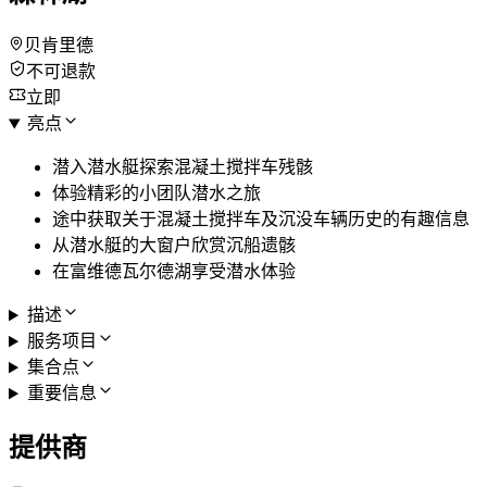
贝肯里德
不可退款
立即
亮点
潜入潜水艇探索混凝土搅拌车残骸
体验精彩的小团队潜水之旅
途中获取关于混凝土搅拌车及沉没车辆历史的有趣信息
从潜水艇的大窗户欣赏沉船遗骸
在富维德瓦尔德湖享受潜水体验
描述
服务项目
集合点
重要信息
提供商