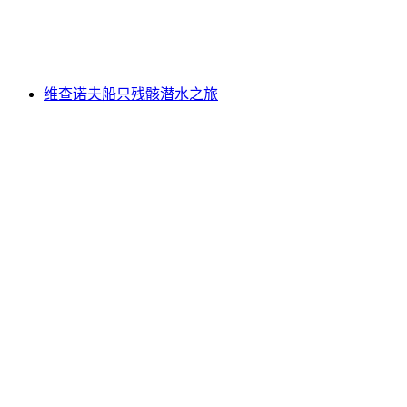
每人
起 CNY 8506
维查诺夫船只残骸潜水之旅