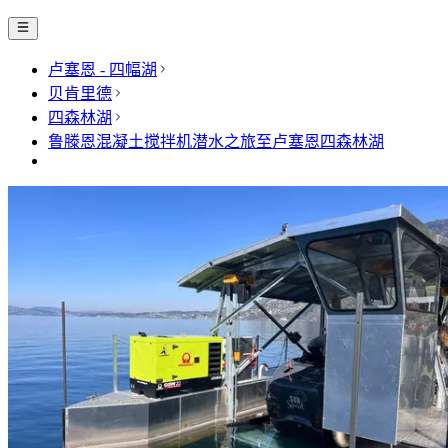
卢塞恩 - 四幅湖
贝肯里德
四森林湖
鲁滕恩混凝土搅拌机潜水之旅至卢塞恩四森林湖