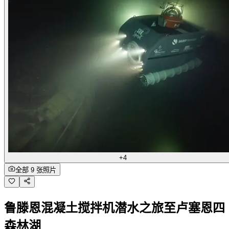
+4
全部 9 张照片
鲁滕恩混凝土搅拌机潜水之旅至卢塞恩四
森林湖