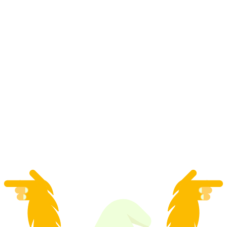
维查诺夫船只残骸潜水之旅
每人
起 CNY 8506