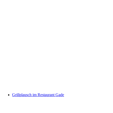
King's camp for young wrestlers
免费进入
Grillplausch im Restaurant Gade