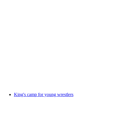
Carla Hohmeister: "Gesichtspunkte" im
Schloss Sargans
免费进入
King's camp for young wrestlers