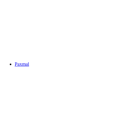
Seerenbachfälle
Paxmal