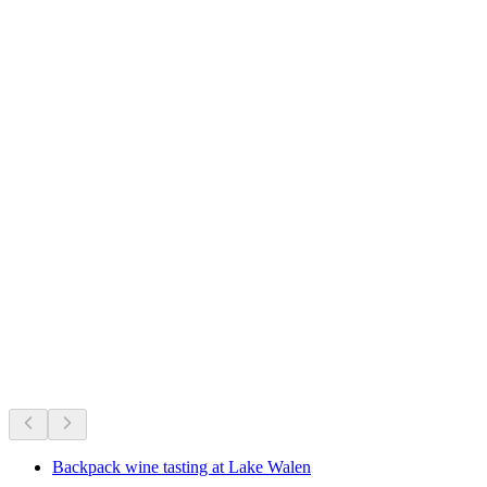
Gräpplang Castle
正在进行
根据当下正在进行的活动推荐
Backpack wine tasting at Lake Walen