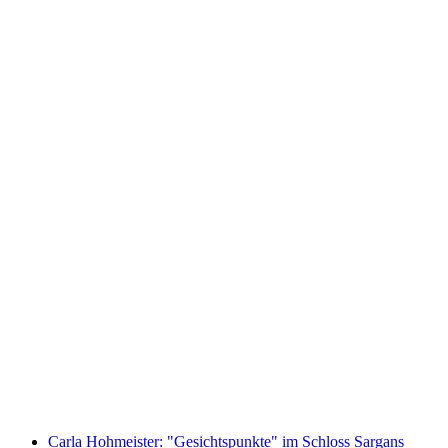
Backpack wine tasting at Lake Walen
免费进入
Carla Hohmeister: "Gesichtspunkte" im Schloss Sargans