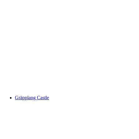
Tanzplatz
Gräpplang Castle