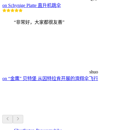
on Schynige Platte 直升机跳伞
“非常好，大家都很友善”
shuo
on “金鹰” 贝特堡 从因特拉肯开展的滑翔伞飞行
附近的骑行路线
车程20分钟内的一切