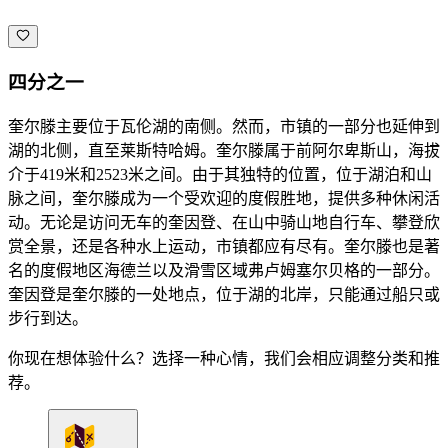
四分之一
奎尔滕主要位于瓦伦湖的南侧。然而，市镇的一部分也延伸到
湖的北侧，直至莱斯特哈姆。奎尔滕属于前阿尔卑斯山，海拔
介于419米和2523米之间。由于其独特的位置，位于湖泊和山
脉之间，奎尔滕成为一个受欢迎的度假胜地，提供多种休闲活
动。无论是访问无车的奎因登、在山中骑山地自行车、攀登欣
赏全景，还是各种水上运动，市镇都应有尽有。奎尔滕也是著
名的度假地区海德兰以及滑雪区域弗卢姆塞尔贝格的一部分。
奎因登是奎尔滕的一处地点，位于湖的北岸，只能通过船只或
步行到达。
你现在想体验什么？选择一种心情，我们会相应调整分类和推
荐。