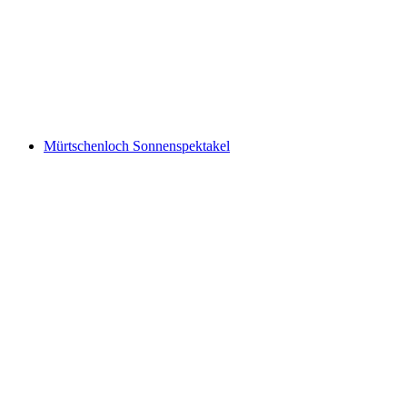
查泽鲁格
Mürtschenloch Sonnenspektakel