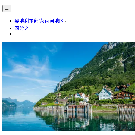
奥地利东部/莱茵河地区
四分之一