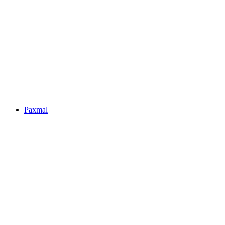
Seerenbachfälle
Paxmal