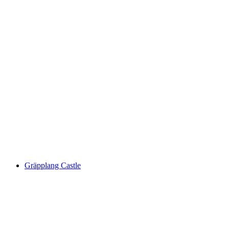
Tanzplatz
Gräpplang Castle