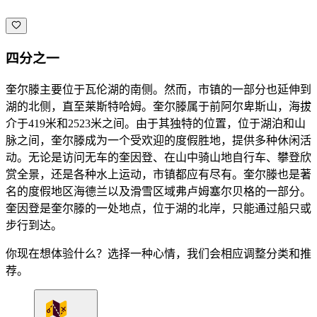
四分之一
奎尔滕主要位于瓦伦湖的南侧。然而，市镇的一部分也延伸到
湖的北侧，直至莱斯特哈姆。奎尔滕属于前阿尔卑斯山，海拔
介于419米和2523米之间。由于其独特的位置，位于湖泊和山
脉之间，奎尔滕成为一个受欢迎的度假胜地，提供多种休闲活
动。无论是访问无车的奎因登、在山中骑山地自行车、攀登欣
赏全景，还是各种水上运动，市镇都应有尽有。奎尔滕也是著
名的度假地区海德兰以及滑雪区域弗卢姆塞尔贝格的一部分。
奎因登是奎尔滕的一处地点，位于湖的北岸，只能通过船只或
步行到达。
你现在想体验什么？选择一种心情，我们会相应调整分类和推
荐。