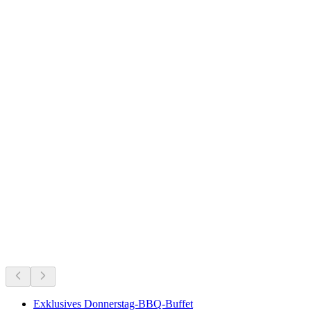
Gräpplang Castle
正在进行
根据当下正在进行的活动推荐
Exklusives Donnerstag-BBQ-Buffet