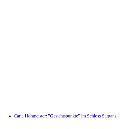
Swiss castles and palaces in the 17th century
免费进入
Carla Hohmeister: "Gesichtspunkte" im Schloss Sargans