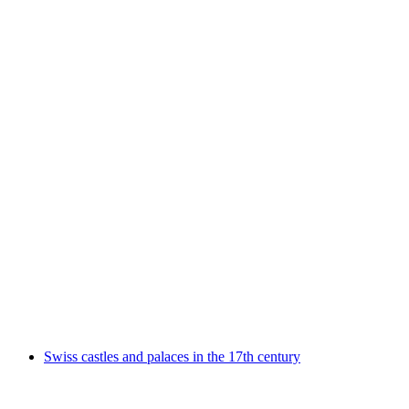
Inspired by Italy. Karl Bickel
免费进入
Swiss castles and palaces in the 17th century