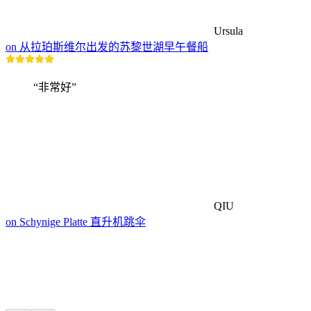
Ursula
on 从拉珀斯维尔出发的苏黎世湖早午餐船
“非常好”
QIU
on Schynige Platte 直升机跳伞
附近的徒步路线
车程30分钟内的一切