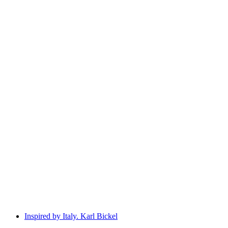
Exklusives Donnerstag-BBQ-Buffet
免费进入
Inspired by Italy. Karl Bickel