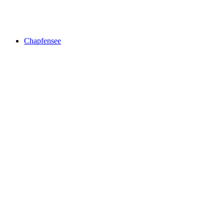
Tiergarten
Chapfensee