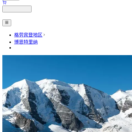
格劳宾登地区
博恩特里纳