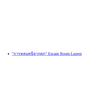
Foxtrail GO เจนีวา ล่าสมบัติแบบดิจิทัล
ต่อคน
ตั้งแต่ THB 810
"การหลบหนีจากคุก" Escape Room Luzern