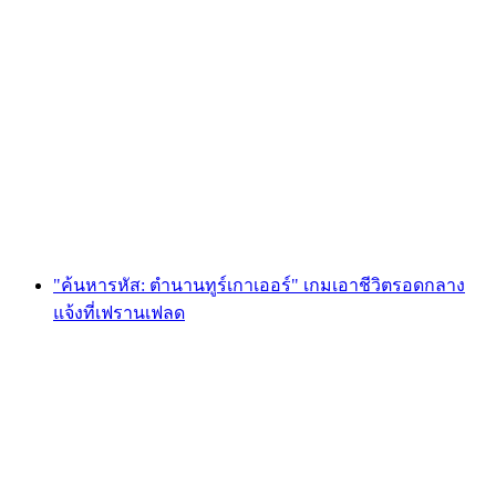
Foxtrail GO Basel การล่าหาสมบัติแบบดิจิทัล
ต่อคน
ตั้งแต่ THB 810
"ค้นหารหัส: ตำนานทูร์เกาเออร์" เกมเอาชีวิตรอดกลาง
แจ้งที่เฟรานเฟลด