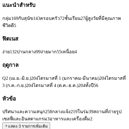
แนะนำสำหรับ
กลุ่ม
169
กับสุนัข
143
ครอบครัว
72
ชั้นเรียน
27
ผู้สูงวัยที่มีคุณภาพ
ชีวิตดี
5
ฟิตเนส
ง่าย
132
ปานกลาง
99
ง่ายมาก
55
เหนื่อย
4
ฤดูกาล
Q2 (เม.ย.-มิ.ย.)
204
ไตรมาสที่ 1 (มกราคม-มีนาคม)
204
ไตรมาสที่
3 (ก.ค.-ก.ย.)
204
ไตรมาสที่ 4 (ต.ค.-ธ.ค.)
204
ทั้งปี
56
หัวข้อ
ปริศนาและความสนุก
258
กลางแจ้ง
219
ในร่ม
39
สถานที่ถ่ายรูป
เซลฟี่และอินสตาแกรม
3
อาหารและเครื่องดื่ม
2
แสดง 3 รายการเพิ่มเติม