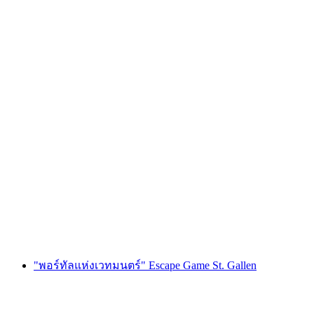
เกม "Bride Quest" แก้ปริศนาสำหรับปาร์ตี้สละ
โสดในลูเซิร์น
ต่อคน
ตั้งแต่ THB 10620
"พอร์ทัลแห่งเวทมนตร์" Escape Game St. Gallen