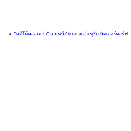
ต่อคน
ตั้งแต่ THB 595
"คดีโค้ดออเมก้า" เกมหนีภัยกลางแจ้ง ซูริก นิดเดอร์ดอร์ฟ