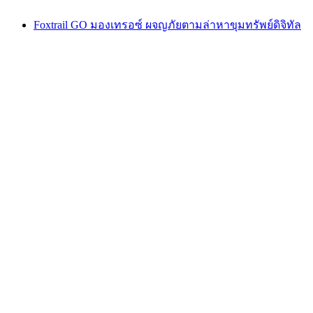
Foxtrail GO มองเทรอซ์ ผจญภัยตามล่าหาขุมทรัพย์ดิจิทัล