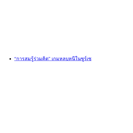
"พอร์ทัลแห่งเวทมนตร์" Escape Game St. Gallen
ต่อคน
ตั้งแต่ THB 4250
“การสมรู้ร่วมคิด" เกมหลบหนีในซูร์เซ