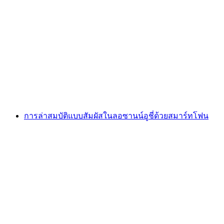
Foxtrail GO Neuchâtel เกมล่าสมบัติแบบดิจิทัล
ต่อคน
ตั้งแต่ THB 810
การล่าสมบัติแบบสัมผัสในลอซานน์อูชี่ด้วยสมาร์ทโฟน