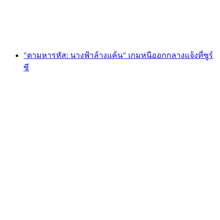
ต่อคน
ตั้งแต่ THB 1700
"ตามหารหัส: นางฟ้าล้างแค้น" เกมหนีออกกลางแจ้งที่ซูร์
ซี