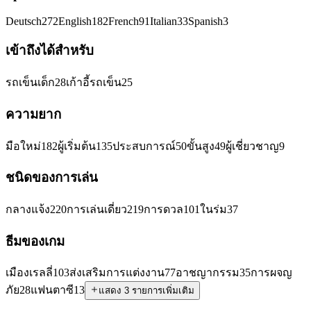
Deutsch
272
English
182
French
91
Italian
33
Spanish
3
เข้าถึงได้สำหรับ
รถเข็นเด็ก
28
เก้าอี้รถเข็น
25
ความยาก
มือใหม่
182
ผู้เริ่มต้น
135
ประสบการณ์
50
ขั้นสูง
49
ผู้เชี่ยวชาญ
9
ชนิดของการเล่น
กลางแจ้ง
220
การเล่นเดี่ยว
219
การดวล
101
ในร่ม
37
ธีมของเกม
เมืองเรลลี่
103
ส่งเสริมการแต่งงาน
77
อาชญากรรม
35
การผจญ
ภัย
28
แฟนตาซี
13
แสดง 3 รายการเพิ่มเติม