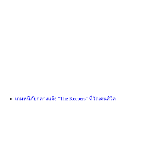
Foxtrail GO มองเทรอซ์ ผจญภัยตามล่าหา
ขุมทรัพย์ดิจิทัล
ต่อคน
ตั้งแต่ THB 810
เกมหนีภัยกลางแจ้ง "The Keepers" ที่วัดเดนส์วิล