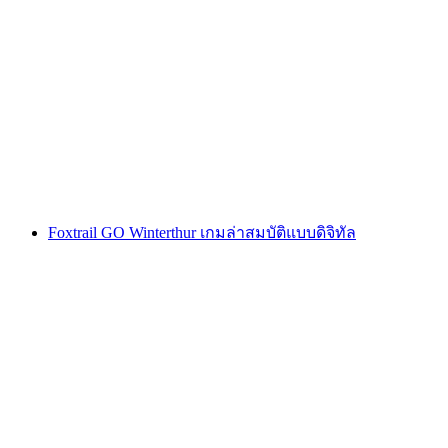
Montreux การล่าขุมทรัพย์แบบโต้ตอบด้วยสมา
ร์ทโฟน
ต่อคน
ตั้งแต่ THB 425
Foxtrail GO Winterthur เกมล่าสมบัติแบบดิจิทัล