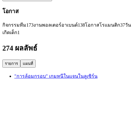
โอกาส
กิจกรรมทีม
173
งานพอลเตอร์อาเบนด์
138
โอกาสโรแมนติก
37
วัน
เกิดเด็ก
1
274 ผลลัพธ์
รายการ
แผนที่
"การล้อมกรอบ" เกมหนีในแจนในลูเซิร์น