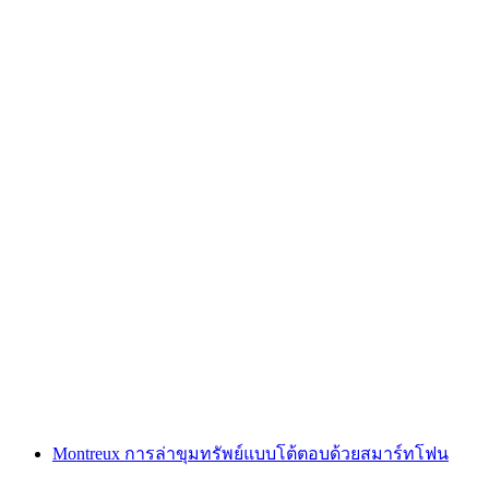
"ตามหารหัส: นางฟ้าล้างแค้น" เกมหนีออกกลาง
แจ้งที่ซูร์ซี
ต่อคน
ตั้งแต่ THB 1700
Montreux การล่าขุมทรัพย์แบบโต้ตอบด้วยสมาร์ทโฟน