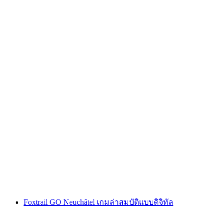
"คดีโค้ดออเมก้า" เกมหนีภัยกลางแจ้ง ซูริก นิดเด
อร์ดอร์ฟ
ต่อคน
ตั้งแต่ THB 595
Foxtrail GO Neuchâtel เกมล่าสมบัติแบบดิจิทัล