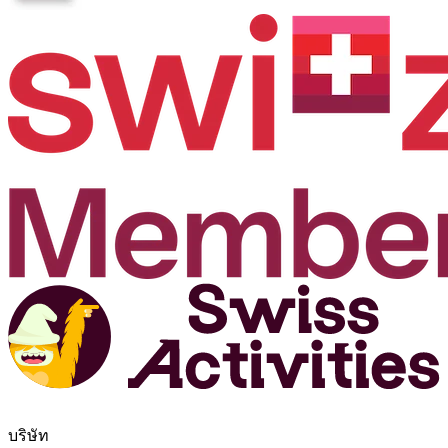
บริษัท