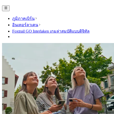
ภูมิภาคเบิร์น
อินเทอร์ลาเคน
Foxtrail GO Interlaken เกมล่าสมบัติแบบดิจิทัล