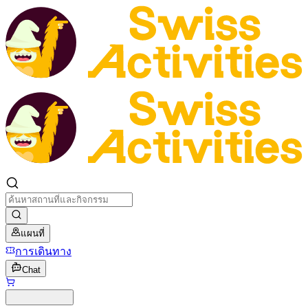
แผนที่
การเดินทาง
Chat