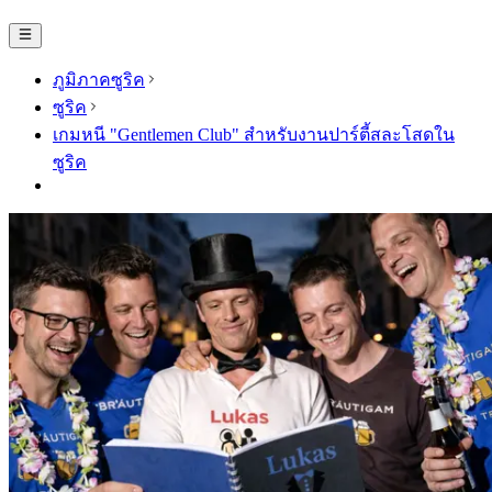
ภูมิภาคซูริค
ซูริค
เกมหนี "Gentlemen Club" สำหรับงานปาร์ตี้สละโสดใน
ซูริค