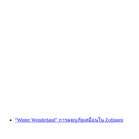
“Wild Wild West” การผจญภัยเสมือนจริงในซอ
ฟินเกน
ต่อคน
ตั้งแต่ THB 12020
“Winter Wonderland” การผจญภัยเสมือนใน Zofingen