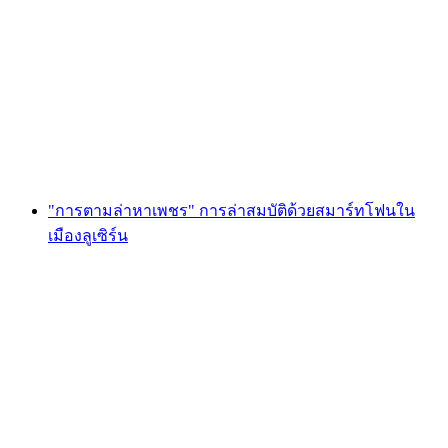
“Winter Wonderland” การผจญภัยเสมือนใน
Zofingen
ต่อคน
ตั้งแต่ THB 12020
"การตามล่าหาเพชร" การล่าสมบัติด้วยสมาร์ทโฟนใน
เมืองลูเซิร์น