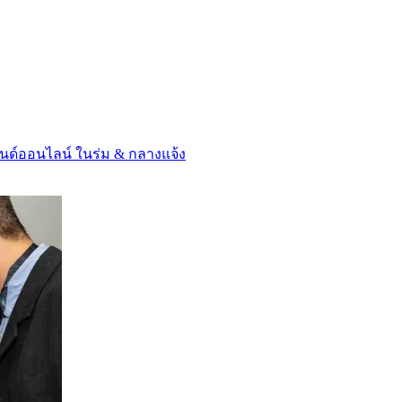
ลนด์ออนไลน์ ในร่ม & กลางแจ้ง