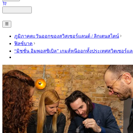
ภูมิภาคตะวันออกของสวิสเซอร์แลนด์ / ลิกเตนสไตน์
ฟิลซ์บาค
“มิชชั่น อิมพอสซิเบิล” เกมส์หนีออกทั้งประเทศสวิตเซอร์แ