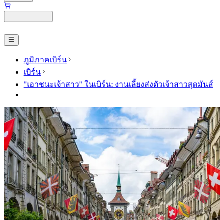
ภูมิภาคเบิร์น
เบิร์น
"เอาชนะเจ้าสาว" ในเบิร์น: งานเลี้ยงส่งตัวเจ้าสาวสุดมันส์