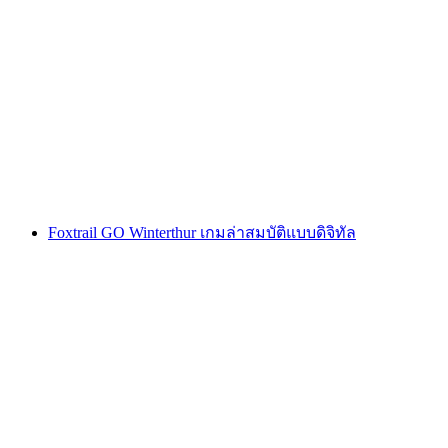
Montreux การล่าขุมทรัพย์แบบโต้ตอบด้วยสมา
ร์ทโฟน
ต่อคน
ตั้งแต่ THB 425
Foxtrail GO Winterthur เกมล่าสมบัติแบบดิจิทัล