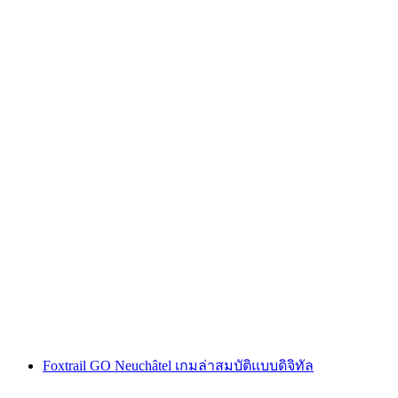
"คดีโค้ดออเมก้า" เกมหนีภัยกลางแจ้ง ซูริก นิดเด
อร์ดอร์ฟ
ต่อคน
ตั้งแต่ THB 600
Foxtrail GO Neuchâtel เกมล่าสมบัติแบบดิจิทัล