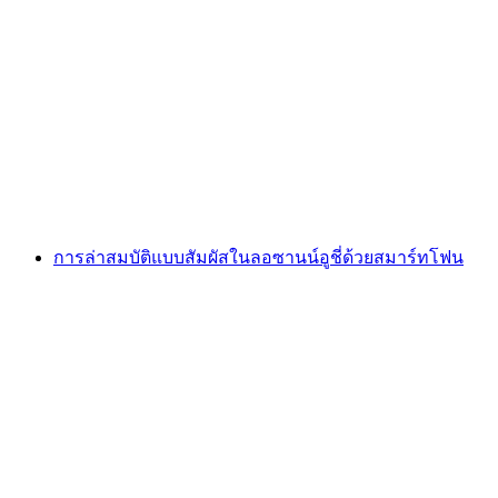
Foxtrail GO Neuchâtel เกมล่าสมบัติแบบดิจิทัล
ต่อคน
ตั้งแต่ THB 810
การล่าสมบัติแบบสัมผัสในลอซานน์อูชี่ด้วยสมาร์ทโฟน