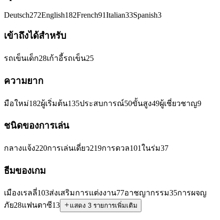
Deutsch
272
English
182
French
91
Italian
33
Spanish
3
เข้าถึงได้สำหรับ
รถเข็นเด็ก
28
เก้าอี้รถเข็น
25
ความยาก
มือใหม่
182
ผู้เริ่มต้น
135
ประสบการณ์
50
ขั้นสูง
49
ผู้เชี่ยวชาญ
9
ชนิดของการเล่น
กลางแจ้ง
220
การเล่นเดี่ยว
219
การดวล
101
ในร่ม
37
ธีมของเกม
เมืองเรลลี่
103
ส่งเสริมการแต่งงาน
77
อาชญากรรม
35
การผจญ
ภัย
28
แฟนตาซี
13
แสดง 3 รายการเพิ่มเติม