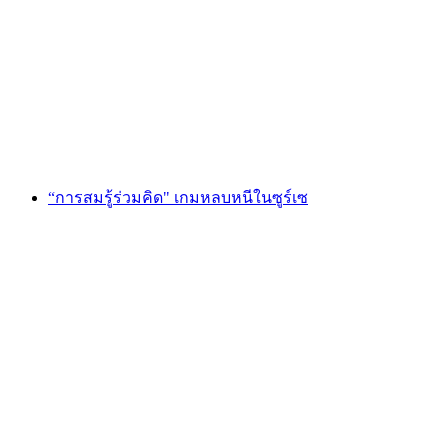
"พอร์ทัลแห่งเวทมนตร์" Escape Game St. Gallen
ต่อคน
ตั้งแต่ THB 4265
“การสมรู้ร่วมคิด" เกมหลบหนีในซูร์เซ