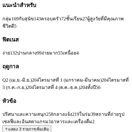
แนะนำสำหรับ
กลุ่ม
169
กับสุนัข
143
ครอบครัว
72
ชั้นเรียน
27
ผู้สูงวัยที่มีคุณภาพ
ชีวิตดี
5
ฟิตเนส
ง่าย
132
ปานกลาง
99
ง่ายมาก
55
เหนื่อย
4
ฤดูกาล
Q2 (เม.ย.-มิ.ย.)
204
ไตรมาสที่ 1 (มกราคม-มีนาคม)
204
ไตรมาสที่
3 (ก.ค.-ก.ย.)
204
ไตรมาสที่ 4 (ต.ค.-ธ.ค.)
204
ทั้งปี
56
หัวข้อ
ปริศนาและความสนุก
258
กลางแจ้ง
219
ในร่ม
39
สถานที่ถ่ายรูป
เซลฟี่และอินสตาแกรม
3
อาหารและเครื่องดื่ม
2
แสดง 3 รายการเพิ่มเติม