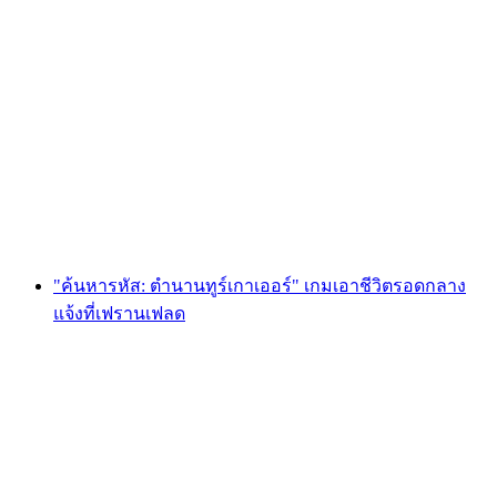
Foxtrail GO Basel การล่าหาสมบัติแบบดิจิทัล
ต่อคน
ตั้งแต่ THB 810
"ค้นหารหัส: ตำนานทูร์เกาเออร์" เกมเอาชีวิตรอดกลาง
แจ้งที่เฟรานเฟลด