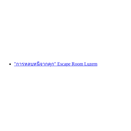
Foxtrail GO เจนีวา ล่าสมบัติแบบดิจิทัล
ต่อคน
ตั้งแต่ THB 810
"การหลบหนีจากคุก" Escape Room Luzern