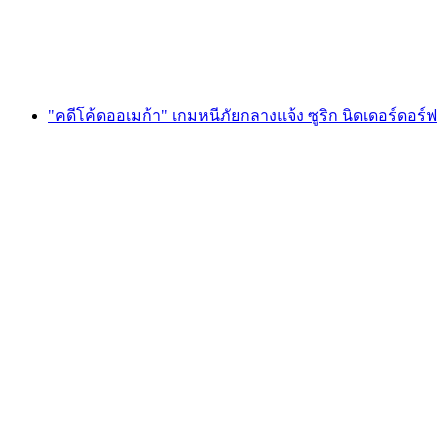
ต่อคน
ตั้งแต่ THB 600
"คดีโค้ดออเมก้า" เกมหนีภัยกลางแจ้ง ซูริก นิดเดอร์ดอร์ฟ