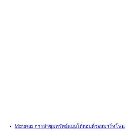
"ตามหารหัส: นางฟ้าล้างแค้น" เกมหนีออกกลาง
แจ้งที่ซูร์ซี
ต่อคน
ตั้งแต่ THB 1705
Montreux การล่าขุมทรัพย์แบบโต้ตอบด้วยสมาร์ทโฟน