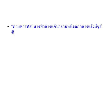
ต่อคน
ตั้งแต่ THB 1705
"ตามหารหัส: นางฟ้าล้างแค้น" เกมหนีออกกลางแจ้งที่ซูร์
ซี