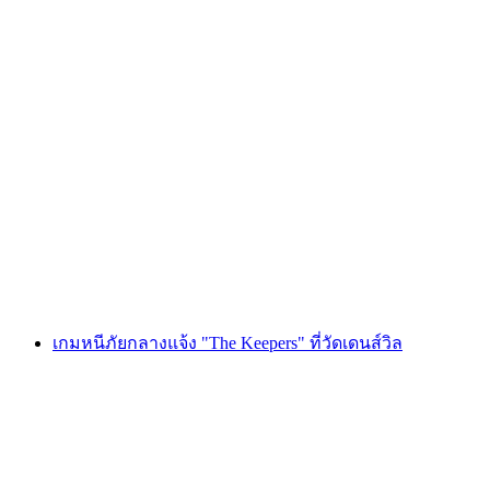
Foxtrail GO มองเทรอซ์ ผจญภัยตามล่าหา
ขุมทรัพย์ดิจิทัล
ต่อคน
ตั้งแต่ THB 810
เกมหนีภัยกลางแจ้ง "The Keepers" ที่วัดเดนส์วิล