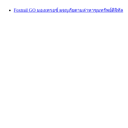
Foxtrail GO มองเทรอซ์ ผจญภัยตามล่าหาขุมทรัพย์ดิจิทัล