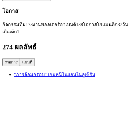
โอกาส
กิจกรรมทีม
173
งานพอลเตอร์อาเบนด์
138
โอกาสโรแมนติก
37
วัน
เกิดเด็ก
1
274 ผลลัพธ์
รายการ
แผนที่
"การล้อมกรอบ" เกมหนีในแจนในลูเซิร์น