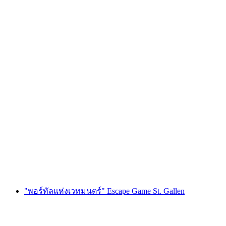
เกม "Bride Quest" แก้ปริศนาสำหรับปาร์ตี้สละ
โสดในลูเซิร์น
ต่อคน
ตั้งแต่ THB 10655
"พอร์ทัลแห่งเวทมนตร์" Escape Game St. Gallen