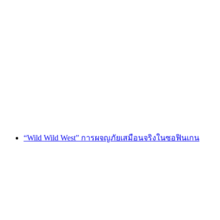
“เล่นเรื่อง” การผจญภัยเสมือนในซอฟิงเกน
ต่อคน
ตั้งแต่ THB 11980
“Wild Wild West” การผจญภัยเสมือนจริงในซอฟินเกน