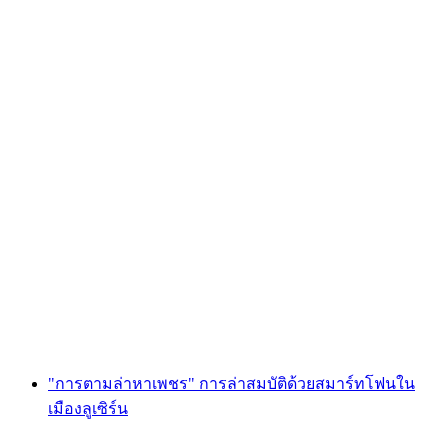
“Winter Wonderland” การผจญภัยเสมือนใน
Zofingen
ต่อคน
ตั้งแต่ THB 11980
"การตามล่าหาเพชร" การล่าสมบัติด้วยสมาร์ทโฟนใน
เมืองลูเซิร์น