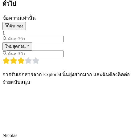
ทั่วไป
ข้อความเท่านั้น
ตัวกรอง
1
ใหม่สุดก่อน
การรับเอกสารจาก Explorial นั้นยุ่งยากมาก และฉันต้องติดต่อ
ฝ่ายสนับสนุน
Nicolas