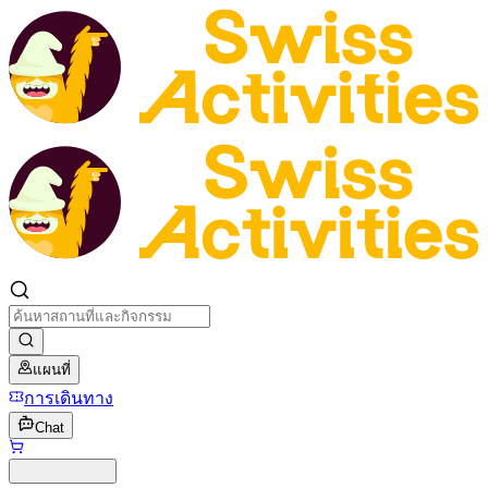
แผนที่
การเดินทาง
Chat