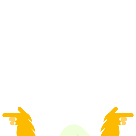
การล่าสมบัติโดยใช้สมาร์ทโฟนในซิออง
ต่อคน
ตั้งแต่ THB 425