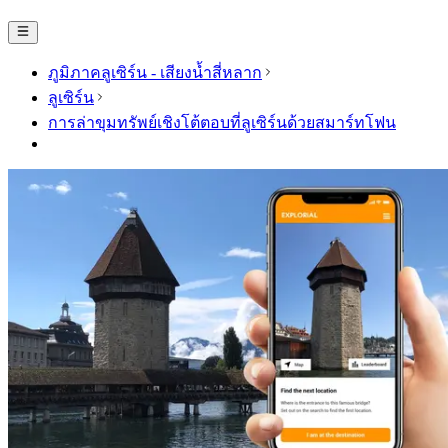
ภูมิภาคลูเซิร์น - เสียงน้ำสี่หลาก
ลูเซิร์น
การล่าขุมทรัพย์เชิงโต้ตอบที่ลูเซิร์นด้วยสมาร์ทโฟน