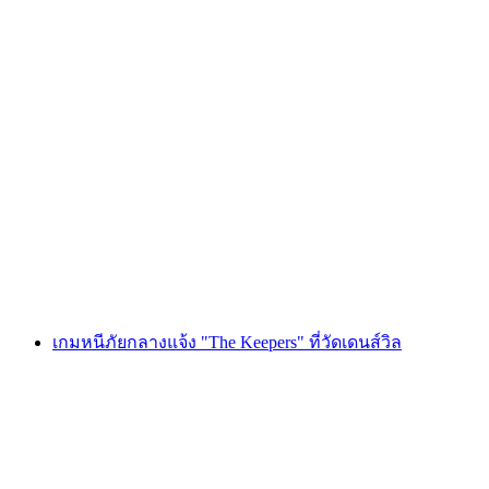
Foxtrail GO มองเทรอซ์ ผจญภัยตามล่าหา
ขุมทรัพย์ดิจิทัล
ต่อคน
ตั้งแต่ THB 810
เกมหนีภัยกลางแจ้ง "The Keepers" ที่วัดเดนส์วิล