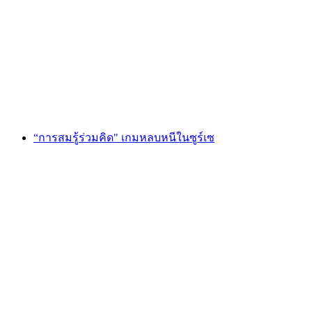
"พอร์ทัลแห่งเวทมนตร์" Escape Game St. Gallen
ต่อคน
ตั้งแต่ THB 4265
“การสมรู้ร่วมคิด" เกมหลบหนีในซูร์เซ