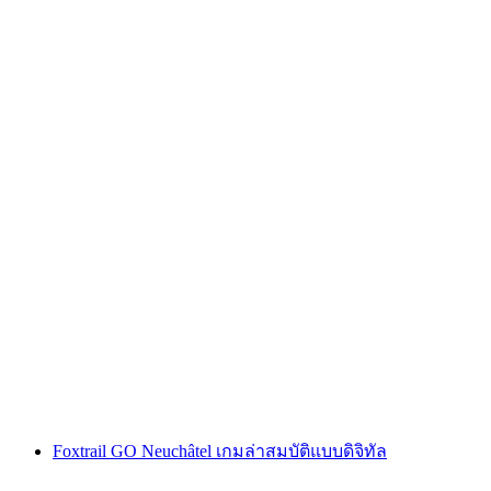
"คดีโค้ดออเมก้า" เกมหนีภัยกลางแจ้ง ซูริก นิดเด
อร์ดอร์ฟ
ต่อคน
ตั้งแต่ THB 600
Foxtrail GO Neuchâtel เกมล่าสมบัติแบบดิจิทัล