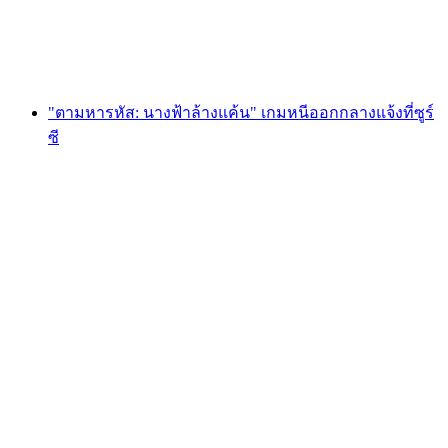
ต่อคน
ตั้งแต่ THB 1705
"ตามหารหัส: นางฟ้าล้างแค้น" เกมหนีออกกลางแจ้งที่ซูร์
ซี