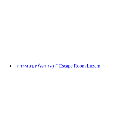
Foxtrail GO เจนีวา ล่าสมบัติแบบดิจิทัล
ต่อคน
ตั้งแต่ THB 810
"การหลบหนีจากคุก" Escape Room Luzern