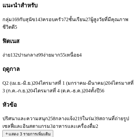
แนะนำสำหรับ
กลุ่ม
169
กับสุนัข
143
ครอบครัว
72
ชั้นเรียน
27
ผู้สูงวัยที่มีคุณภาพ
ชีวิตดี
5
ฟิตเนส
ง่าย
132
ปานกลาง
99
ง่ายมาก
55
เหนื่อย
4
ฤดูกาล
Q2 (เม.ย.-มิ.ย.)
204
ไตรมาสที่ 1 (มกราคม-มีนาคม)
204
ไตรมาสที่
3 (ก.ค.-ก.ย.)
204
ไตรมาสที่ 4 (ต.ค.-ธ.ค.)
204
ทั้งปี
56
หัวข้อ
ปริศนาและความสนุก
258
กลางแจ้ง
219
ในร่ม
39
สถานที่ถ่ายรูป
เซลฟี่และอินสตาแกรม
3
อาหารและเครื่องดื่ม
2
แสดง 3 รายการเพิ่มเติม