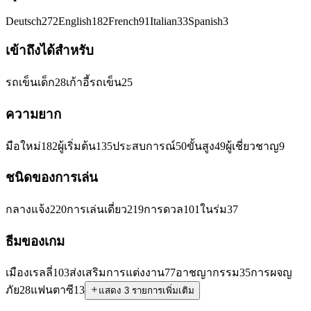
Deutsch
272
English
182
French
91
Italian
33
Spanish
3
เข้าถึงได้สำหรับ
รถเข็นเด็ก
28
เก้าอี้รถเข็น
25
ความยาก
มือใหม่
182
ผู้เริ่มต้น
135
ประสบการณ์
50
ขั้นสูง
49
ผู้เชี่ยวชาญ
9
ชนิดของการเล่น
กลางแจ้ง
220
การเล่นเดี่ยว
219
การดวล
101
ในร่ม
37
ธีมของเกม
เมืองเรลลี่
103
ส่งเสริมการแต่งงาน
77
อาชญากรรม
35
การผจญ
ภัย
28
แฟนตาซี
13
แสดง 3 รายการเพิ่มเติม