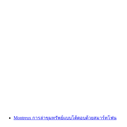
"ตามหารหัส: นางฟ้าล้างแค้น" เกมหนีออกกลาง
แจ้งที่ซูร์ซี
ต่อคน
ตั้งแต่ THB 1705
Montreux การล่าขุมทรัพย์แบบโต้ตอบด้วยสมาร์ทโฟน