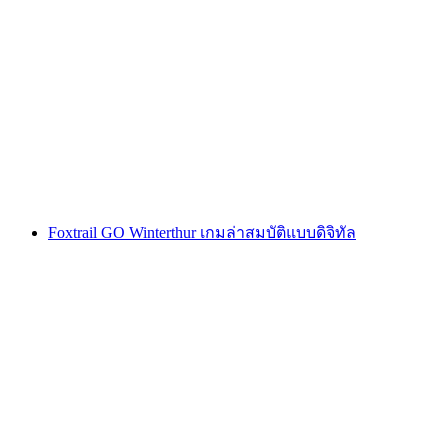
Montreux การล่าขุมทรัพย์แบบโต้ตอบด้วยสมา
ร์ทโฟน
ต่อคน
ตั้งแต่ THB 425
Foxtrail GO Winterthur เกมล่าสมบัติแบบดิจิทัล