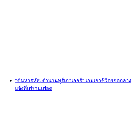
Foxtrail GO Basel การล่าหาสมบัติแบบดิจิทัล
ต่อคน
ตั้งแต่ THB 810
"ค้นหารหัส: ตำนานทูร์เกาเออร์" เกมเอาชีวิตรอดกลาง
แจ้งที่เฟรานเฟลด