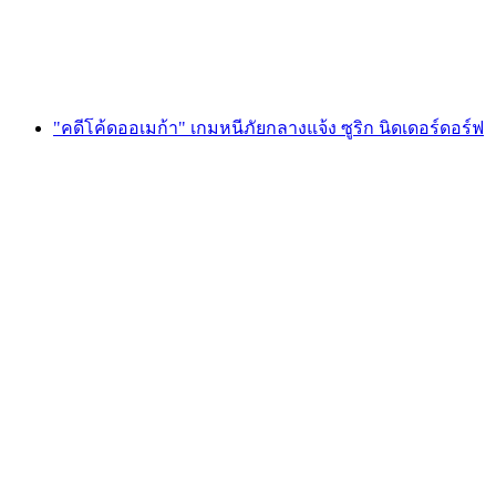
ต่อคน
ตั้งแต่ THB 600
"คดีโค้ดออเมก้า" เกมหนีภัยกลางแจ้ง ซูริก นิดเดอร์ดอร์ฟ