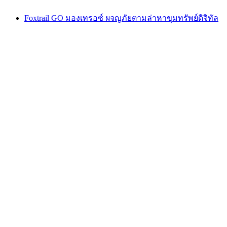
Foxtrail GO มองเทรอซ์ ผจญภัยตามล่าหาขุมทรัพย์ดิจิทัล