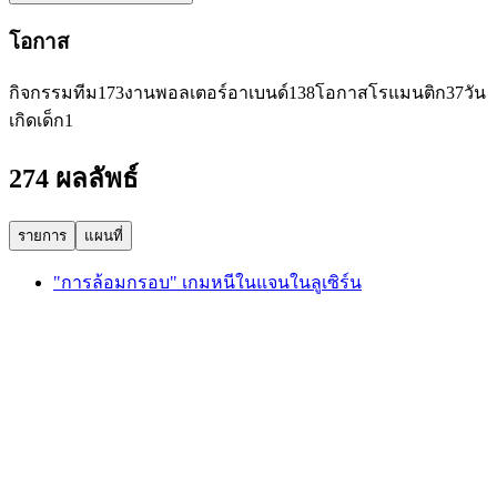
โอกาส
กิจกรรมทีม
173
งานพอลเตอร์อาเบนด์
138
โอกาสโรแมนติก
37
วัน
เกิดเด็ก
1
274 ผลลัพธ์
รายการ
แผนที่
"การล้อมกรอบ" เกมหนีในแจนในลูเซิร์น