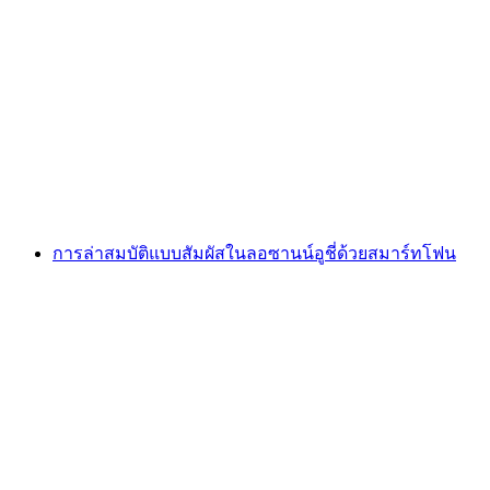
Foxtrail GO Neuchâtel เกมล่าสมบัติแบบดิจิทัล
ต่อคน
ตั้งแต่ THB 810
การล่าสมบัติแบบสัมผัสในลอซานน์อูชี่ด้วยสมาร์ทโฟน