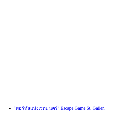
เกม "Bride Quest" แก้ปริศนาสำหรับปาร์ตี้สละ
โสดในลูเซิร์น
ต่อคน
ตั้งแต่ THB 10655
"พอร์ทัลแห่งเวทมนตร์" Escape Game St. Gallen