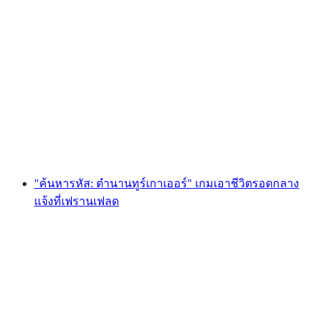
Foxtrail GO Basel การล่าหาสมบัติแบบดิจิทัล
ต่อคน
ตั้งแต่ THB 810
"ค้นหารหัส: ตำนานทูร์เกาเออร์" เกมเอาชีวิตรอดกลาง
แจ้งที่เฟรานเฟลด