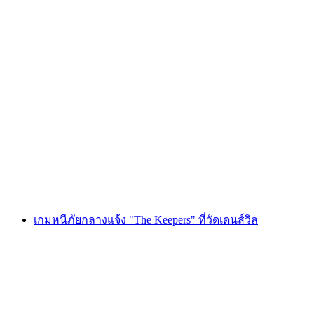
Foxtrail GO มองเทรอซ์ ผจญภัยตามล่าหา
ขุมทรัพย์ดิจิทัล
ต่อคน
ตั้งแต่ THB 810
เกมหนีภัยกลางแจ้ง "The Keepers" ที่วัดเดนส์วิล