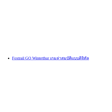
Montreux การล่าขุมทรัพย์แบบโต้ตอบด้วยสมา
ร์ทโฟน
ต่อคน
ตั้งแต่ THB 425
Foxtrail GO Winterthur เกมล่าสมบัติแบบดิจิทัล