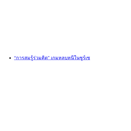
"พอร์ทัลแห่งเวทมนตร์" Escape Game St. Gallen
ต่อคน
ตั้งแต่ THB 4265
“การสมรู้ร่วมคิด" เกมหลบหนีในซูร์เซ