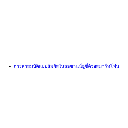
Foxtrail GO Neuchâtel เกมล่าสมบัติแบบดิจิทัล
ต่อคน
ตั้งแต่ THB 810
การล่าสมบัติแบบสัมผัสในลอซานน์อูชี่ด้วยสมาร์ทโฟน