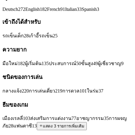
Deutsch
272
English
182
French
91
Italian
33
Spanish
3
เข้าถึงได้สำหรับ
รถเข็นเด็ก
28
เก้าอี้รถเข็น
25
ความยาก
มือใหม่
182
ผู้เริ่มต้น
135
ประสบการณ์
50
ขั้นสูง
49
ผู้เชี่ยวชาญ
9
ชนิดของการเล่น
กลางแจ้ง
220
การเล่นเดี่ยว
219
การดวล
101
ในร่ม
37
ธีมของเกม
เมืองเรลลี่
103
ส่งเสริมการแต่งงาน
77
อาชญากรรม
35
การผจญ
ภัย
28
แฟนตาซี
13
แสดง 3 รายการเพิ่มเติม