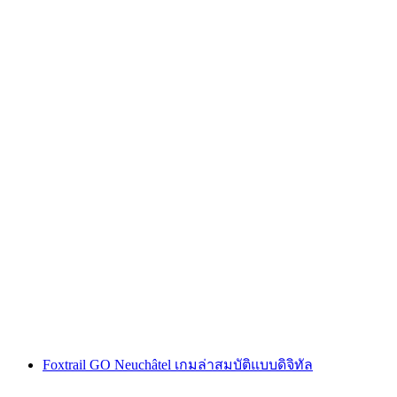
"คดีโค้ดออเมก้า" เกมหนีภัยกลางแจ้ง ซูริก นิดเด
อร์ดอร์ฟ
ต่อคน
ตั้งแต่ THB 600
Foxtrail GO Neuchâtel เกมล่าสมบัติแบบดิจิทัล