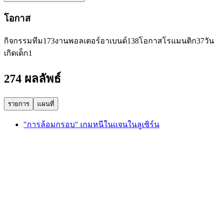
โอกาส
กิจกรรมทีม
173
งานพอลเตอร์อาเบนด์
138
โอกาสโรแมนติก
37
วัน
เกิดเด็ก
1
274 ผลลัพธ์
รายการ
แผนที่
"การล้อมกรอบ" เกมหนีในแจนในลูเซิร์น