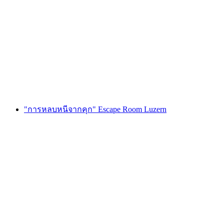
Foxtrail GO เจนีวา ล่าสมบัติแบบดิจิทัล
ต่อคน
ตั้งแต่ THB 810
"การหลบหนีจากคุก" Escape Room Luzern