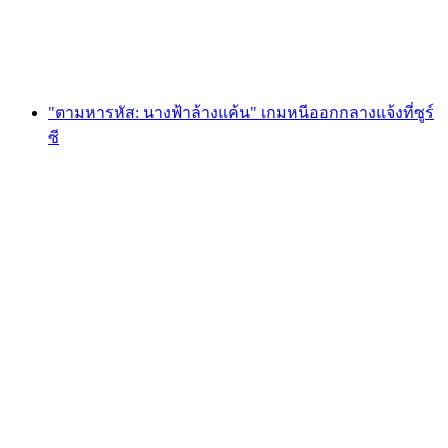
ต่อคน
ตั้งแต่ THB 1705
"ตามหารหัส: นางฟ้าล้างแค้น" เกมหนีออกกลางแจ้งที่ซูร์
ซี