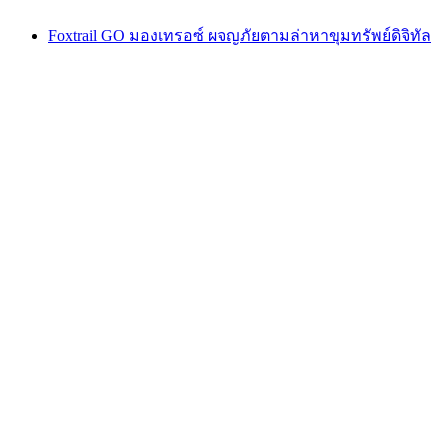
Foxtrail GO มองเทรอซ์ ผจญภัยตามล่าหาขุมทรัพย์ดิจิทัล