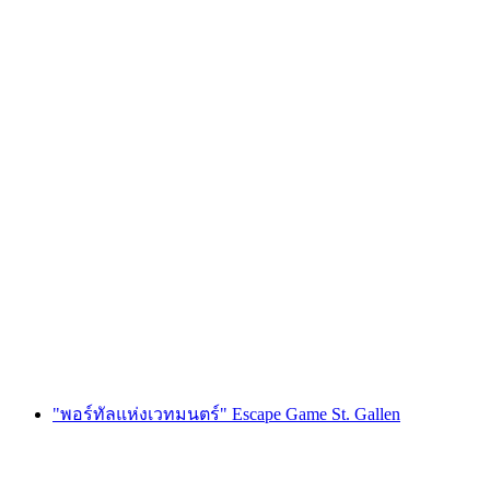
เกม "Bride Quest" แก้ปริศนาสำหรับปาร์ตี้สละ
โสดในลูเซิร์น
ต่อคน
ตั้งแต่ THB 10655
"พอร์ทัลแห่งเวทมนตร์" Escape Game St. Gallen