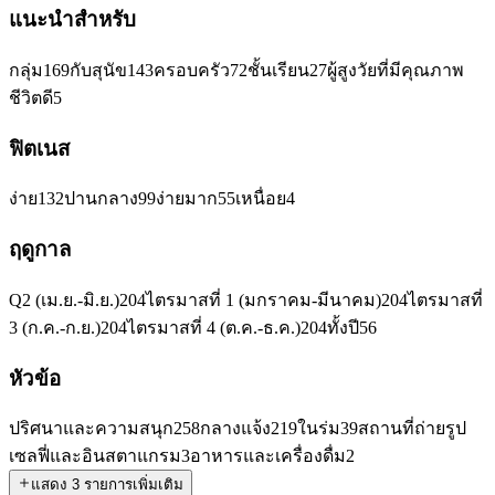
แนะนำสำหรับ
กลุ่ม
169
กับสุนัข
143
ครอบครัว
72
ชั้นเรียน
27
ผู้สูงวัยที่มีคุณภาพ
ชีวิตดี
5
ฟิตเนส
ง่าย
132
ปานกลาง
99
ง่ายมาก
55
เหนื่อย
4
ฤดูกาล
Q2 (เม.ย.-มิ.ย.)
204
ไตรมาสที่ 1 (มกราคม-มีนาคม)
204
ไตรมาสที่
3 (ก.ค.-ก.ย.)
204
ไตรมาสที่ 4 (ต.ค.-ธ.ค.)
204
ทั้งปี
56
หัวข้อ
ปริศนาและความสนุก
258
กลางแจ้ง
219
ในร่ม
39
สถานที่ถ่ายรูป
เซลฟี่และอินสตาแกรม
3
อาหารและเครื่องดื่ม
2
แสดง 3 รายการเพิ่มเติม