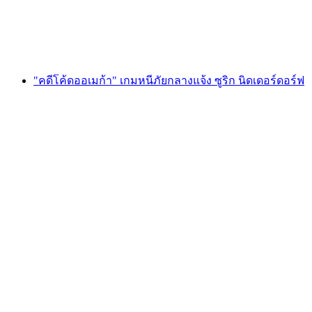
ต่อคน
ตั้งแต่ THB 600
"คดีโค้ดออเมก้า" เกมหนีภัยกลางแจ้ง ซูริก นิดเดอร์ดอร์ฟ