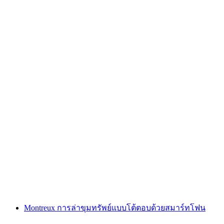
"ตามหารหัส: นางฟ้าล้างแค้น" เกมหนีออกกลาง
แจ้งที่ซูร์ซี
ต่อคน
ตั้งแต่ THB 1705
Montreux การล่าขุมทรัพย์แบบโต้ตอบด้วยสมาร์ทโฟน