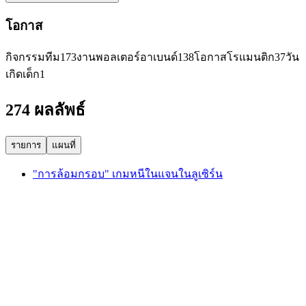
โอกาส
กิจกรรมทีม
173
งานพอลเตอร์อาเบนด์
138
โอกาสโรแมนติก
37
วัน
เกิดเด็ก
1
274 ผลลัพธ์
รายการ
แผนที่
"การล้อมกรอบ" เกมหนีในแจนในลูเซิร์น