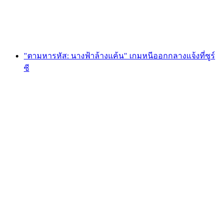
ต่อคน
ตั้งแต่ THB 1705
"ตามหารหัส: นางฟ้าล้างแค้น" เกมหนีออกกลางแจ้งที่ซูร์
ซี