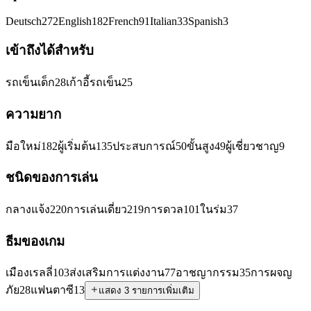
Deutsch
272
English
182
French
91
Italian
33
Spanish
3
เข้าถึงได้สำหรับ
รถเข็นเด็ก
28
เก้าอี้รถเข็น
25
ความยาก
มือใหม่
182
ผู้เริ่มต้น
135
ประสบการณ์
50
ขั้นสูง
49
ผู้เชี่ยวชาญ
9
ชนิดของการเล่น
กลางแจ้ง
220
การเล่นเดี่ยว
219
การดวล
101
ในร่ม
37
ธีมของเกม
เมืองเรลลี่
103
ส่งเสริมการแต่งงาน
77
อาชญากรรม
35
การผจญ
ภัย
28
แฟนตาซี
13
แสดง 3 รายการเพิ่มเติม