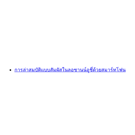
Foxtrail GO Neuchâtel เกมล่าสมบัติแบบดิจิทัล
ต่อคน
ตั้งแต่ THB 810
การล่าสมบัติแบบสัมผัสในลอซานน์อูชี่ด้วยสมาร์ทโฟน