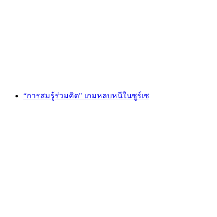
"พอร์ทัลแห่งเวทมนตร์" Escape Game St. Gallen
ต่อคน
ตั้งแต่ THB 4265
“การสมรู้ร่วมคิด" เกมหลบหนีในซูร์เซ