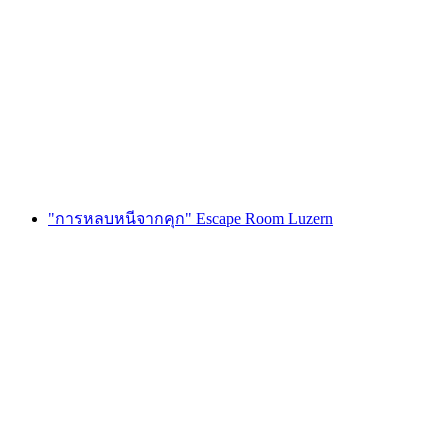
Foxtrail GO เจนีวา ล่าสมบัติแบบดิจิทัล
ต่อคน
ตั้งแต่ THB 810
"การหลบหนีจากคุก" Escape Room Luzern