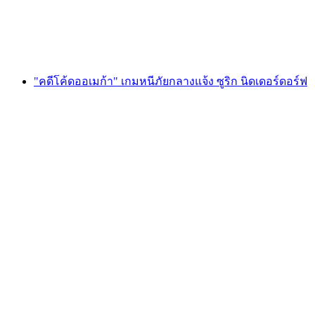
ต่อคน
ตั้งแต่ THB 600
"คดีโค้ดออเมก้า" เกมหนีภัยกลางแจ้ง ซูริก นิดเดอร์ดอร์ฟ