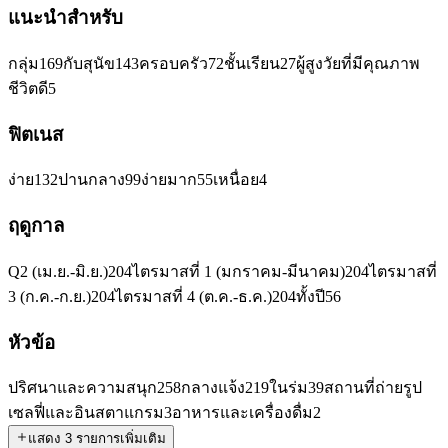
แนะนำสำหรับ
กลุ่ม
169
กับสุนัข
143
ครอบครัว
72
ชั้นเรียน
27
ผู้สูงวัยที่มีคุณภาพ
ชีวิตดี
5
ฟิตเนส
ง่าย
132
ปานกลาง
99
ง่ายมาก
55
เหนื่อย
4
ฤดูกาล
Q2 (เม.ย.-มิ.ย.)
204
ไตรมาสที่ 1 (มกราคม-มีนาคม)
204
ไตรมาสที่
3 (ก.ค.-ก.ย.)
204
ไตรมาสที่ 4 (ต.ค.-ธ.ค.)
204
ทั้งปี
56
หัวข้อ
ปริศนาและความสนุก
258
กลางแจ้ง
219
ในร่ม
39
สถานที่ถ่ายรูป
เซลฟี่และอินสตาแกรม
3
อาหารและเครื่องดื่ม
2
แสดง 3 รายการเพิ่มเติม