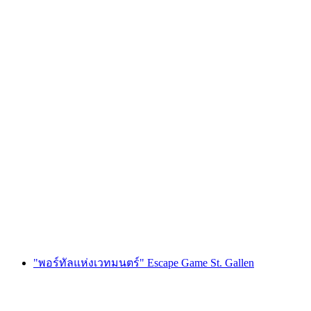
เกม "Bride Quest" แก้ปริศนาสำหรับปาร์ตี้สละ
โสดในลูเซิร์น
ต่อคน
ตั้งแต่ THB 10655
"พอร์ทัลแห่งเวทมนตร์" Escape Game St. Gallen