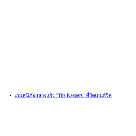
Foxtrail GO มองเทรอซ์ ผจญภัยตามล่าหา
ขุมทรัพย์ดิจิทัล
ต่อคน
ตั้งแต่ THB 810
เกมหนีภัยกลางแจ้ง "The Keepers" ที่วัดเดนส์วิล