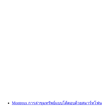
"ตามหารหัส: นางฟ้าล้างแค้น" เกมหนีออกกลาง
แจ้งที่ซูร์ซี
ต่อคน
ตั้งแต่ THB 1705
Montreux การล่าขุมทรัพย์แบบโต้ตอบด้วยสมาร์ทโฟน