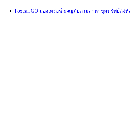
Foxtrail GO มองเทรอซ์ ผจญภัยตามล่าหาขุมทรัพย์ดิจิทัล