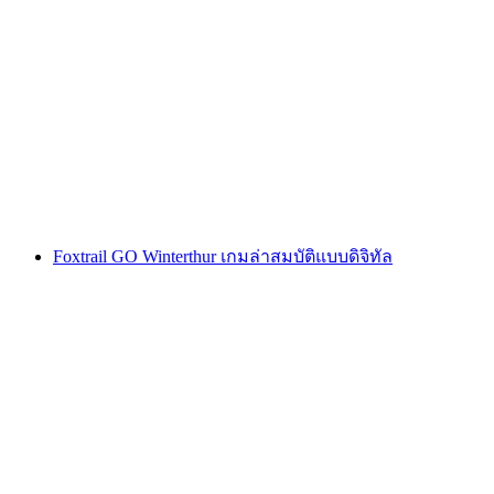
Montreux การล่าขุมทรัพย์แบบโต้ตอบด้วยสมา
ร์ทโฟน
ต่อคน
ตั้งแต่ THB 425
Foxtrail GO Winterthur เกมล่าสมบัติแบบดิจิทัล