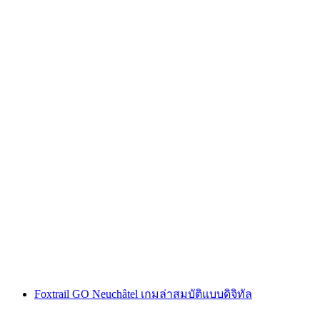
"คดีโค้ดออเมก้า" เกมหนีภัยกลางแจ้ง ซูริก นิดเด
อร์ดอร์ฟ
ต่อคน
ตั้งแต่ THB 600
Foxtrail GO Neuchâtel เกมล่าสมบัติแบบดิจิทัล