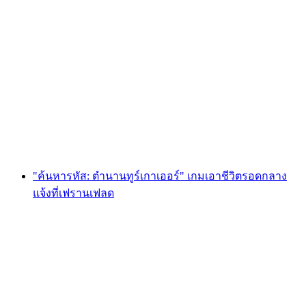
Foxtrail GO Basel การล่าหาสมบัติแบบดิจิทัล
ต่อคน
ตั้งแต่ THB 810
"ค้นหารหัส: ตำนานทูร์เกาเออร์" เกมเอาชีวิตรอดกลาง
แจ้งที่เฟรานเฟลด