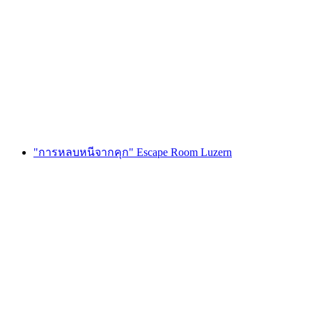
Foxtrail GO เจนีวา ล่าสมบัติแบบดิจิทัล
ต่อคน
ตั้งแต่ THB 810
"การหลบหนีจากคุก" Escape Room Luzern