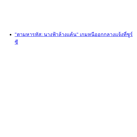
ต่อคน
ตั้งแต่ THB 1700
"ตามหารหัส: นางฟ้าล้างแค้น" เกมหนีออกกลางแจ้งที่ซูร์
ซี