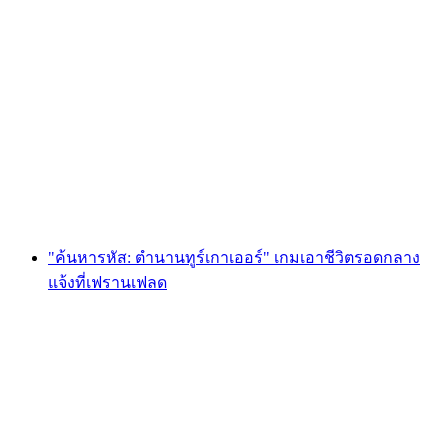
Foxtrail GO Basel การล่าหาสมบัติแบบดิจิทัล
ต่อคน
ตั้งแต่ THB 810
"ค้นหารหัส: ตำนานทูร์เกาเออร์" เกมเอาชีวิตรอดกลาง
แจ้งที่เฟรานเฟลด