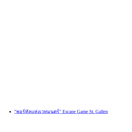
เกม "Bride Quest" แก้ปริศนาสำหรับปาร์ตี้สละ
โสดในลูเซิร์น
ต่อคน
ตั้งแต่ THB 10620
"พอร์ทัลแห่งเวทมนตร์" Escape Game St. Gallen