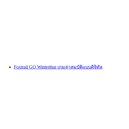
Montreux การล่าขุมทรัพย์แบบโต้ตอบด้วยสมา
ร์ทโฟน
ต่อคน
ตั้งแต่ THB 425
Foxtrail GO Winterthur เกมล่าสมบัติแบบดิจิทัล