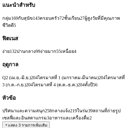
แนะนำสำหรับ
กลุ่ม
169
กับสุนัข
143
ครอบครัว
72
ชั้นเรียน
27
ผู้สูงวัยที่มีคุณภาพ
ชีวิตดี
5
ฟิตเนส
ง่าย
132
ปานกลาง
99
ง่ายมาก
55
เหนื่อย
4
ฤดูกาล
Q2 (เม.ย.-มิ.ย.)
204
ไตรมาสที่ 1 (มกราคม-มีนาคม)
204
ไตรมาสที่
3 (ก.ค.-ก.ย.)
204
ไตรมาสที่ 4 (ต.ค.-ธ.ค.)
204
ทั้งปี
56
หัวข้อ
ปริศนาและความสนุก
258
กลางแจ้ง
219
ในร่ม
39
สถานที่ถ่ายรูป
เซลฟี่และอินสตาแกรม
3
อาหารและเครื่องดื่ม
2
แสดง 3 รายการเพิ่มเติม