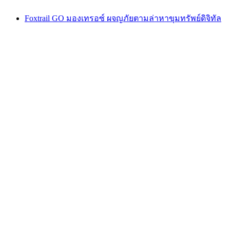
Foxtrail GO มองเทรอซ์ ผจญภัยตามล่าหาขุมทรัพย์ดิจิทัล