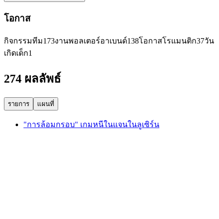
โอกาส
กิจกรรมทีม
173
งานพอลเตอร์อาเบนด์
138
โอกาสโรแมนติก
37
วัน
เกิดเด็ก
1
274 ผลลัพธ์
รายการ
แผนที่
"การล้อมกรอบ" เกมหนีในแจนในลูเซิร์น