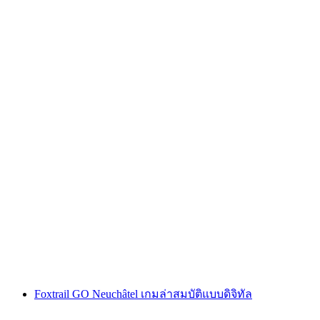
"คดีโค้ดออเมก้า" เกมหนีภัยกลางแจ้ง ซูริก นิดเด
อร์ดอร์ฟ
ต่อคน
ตั้งแต่ THB 595
Foxtrail GO Neuchâtel เกมล่าสมบัติแบบดิจิทัล