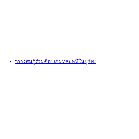
"พอร์ทัลแห่งเวทมนตร์" Escape Game St. Gallen
ต่อคน
ตั้งแต่ THB 4250
“การสมรู้ร่วมคิด" เกมหลบหนีในซูร์เซ