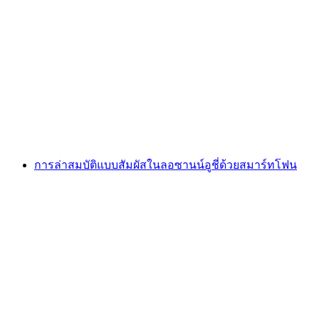
Foxtrail GO Neuchâtel เกมล่าสมบัติแบบดิจิทัล
ต่อคน
ตั้งแต่ THB 810
การล่าสมบัติแบบสัมผัสในลอซานน์อูชี่ด้วยสมาร์ทโฟน