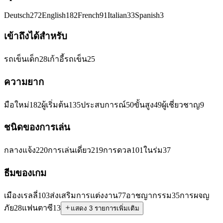
Deutsch
272
English
182
French
91
Italian
33
Spanish
3
เข้าถึงได้สำหรับ
รถเข็นเด็ก
28
เก้าอี้รถเข็น
25
ความยาก
มือใหม่
182
ผู้เริ่มต้น
135
ประสบการณ์
50
ขั้นสูง
49
ผู้เชี่ยวชาญ
9
ชนิดของการเล่น
กลางแจ้ง
220
การเล่นเดี่ยว
219
การดวล
101
ในร่ม
37
ธีมของเกม
เมืองเรลลี่
103
ส่งเสริมการแต่งงาน
77
อาชญากรรม
35
การผจญ
ภัย
28
แฟนตาซี
13
แสดง 3 รายการเพิ่มเติม