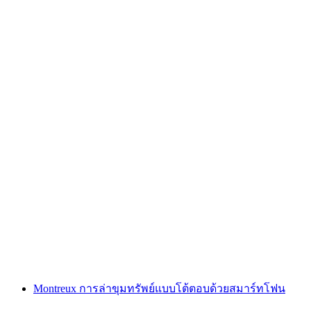
"ตามหารหัส: นางฟ้าล้างแค้น" เกมหนีออกกลาง
แจ้งที่ซูร์ซี
ต่อคน
ตั้งแต่ THB 1700
Montreux การล่าขุมทรัพย์แบบโต้ตอบด้วยสมาร์ทโฟน