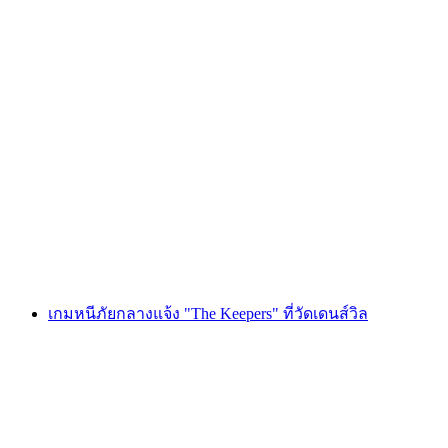
Foxtrail GO มองเทรอซ์ ผจญภัยตามล่าหา
ขุมทรัพย์ดิจิทัล
ต่อคน
ตั้งแต่ THB 810
เกมหนีภัยกลางแจ้ง "The Keepers" ที่วัดเดนส์วิล