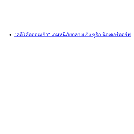
ต่อคน
ตั้งแต่ THB 595
"คดีโค้ดออเมก้า" เกมหนีภัยกลางแจ้ง ซูริก นิดเดอร์ดอร์ฟ