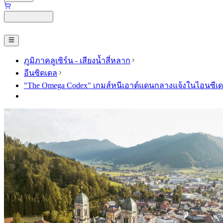
ภูมิภาคลูเซิร์น - เสียงน้ำสี่หลาก
อีนซิดเดล
"The Omega Codex" เกมส์หนีเอาต์แดนกลางแจ้งในไอนซีเ