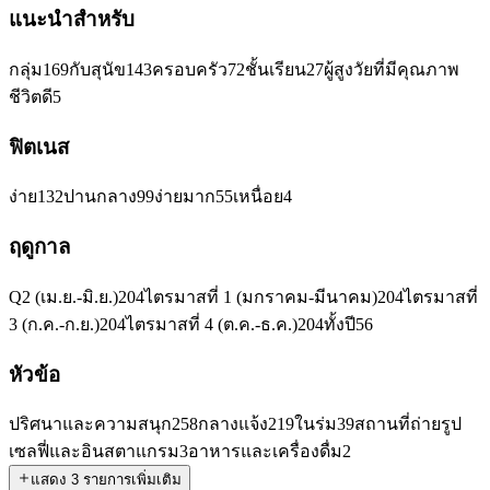
แนะนำสำหรับ
กลุ่ม
169
กับสุนัข
143
ครอบครัว
72
ชั้นเรียน
27
ผู้สูงวัยที่มีคุณภาพ
ชีวิตดี
5
ฟิตเนส
ง่าย
132
ปานกลาง
99
ง่ายมาก
55
เหนื่อย
4
ฤดูกาล
Q2 (เม.ย.-มิ.ย.)
204
ไตรมาสที่ 1 (มกราคม-มีนาคม)
204
ไตรมาสที่
3 (ก.ค.-ก.ย.)
204
ไตรมาสที่ 4 (ต.ค.-ธ.ค.)
204
ทั้งปี
56
หัวข้อ
ปริศนาและความสนุก
258
กลางแจ้ง
219
ในร่ม
39
สถานที่ถ่ายรูป
เซลฟี่และอินสตาแกรม
3
อาหารและเครื่องดื่ม
2
แสดง 3 รายการเพิ่มเติม