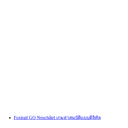
"คดีโค้ดออเมก้า" เกมหนีภัยกลางแจ้ง ซูริก นิดเด
อร์ดอร์ฟ
ต่อคน
ตั้งแต่ THB 600
Foxtrail GO Neuchâtel เกมล่าสมบัติแบบดิจิทัล