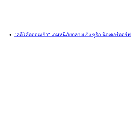
ต่อคน
ตั้งแต่ THB 600
"คดีโค้ดออเมก้า" เกมหนีภัยกลางแจ้ง ซูริก นิดเดอร์ดอร์ฟ