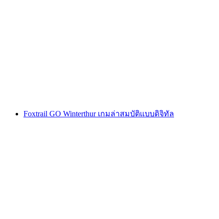
Montreux การล่าขุมทรัพย์แบบโต้ตอบด้วยสมา
ร์ทโฟน
ต่อคน
ตั้งแต่ THB 425
Foxtrail GO Winterthur เกมล่าสมบัติแบบดิจิทัล