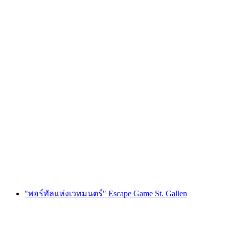
เกม "Bride Quest" แก้ปริศนาสำหรับปาร์ตี้สละ
โสดในลูเซิร์น
ต่อคน
ตั้งแต่ THB 10655
"พอร์ทัลแห่งเวทมนตร์" Escape Game St. Gallen