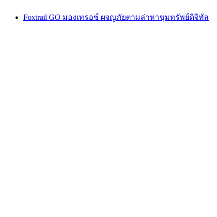
Foxtrail GO มองเทรอซ์ ผจญภัยตามล่าหาขุมทรัพย์ดิจิทัล