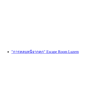
Foxtrail GO เจนีวา ล่าสมบัติแบบดิจิทัล
ต่อคน
ตั้งแต่ THB 810
"การหลบหนีจากคุก" Escape Room Luzern