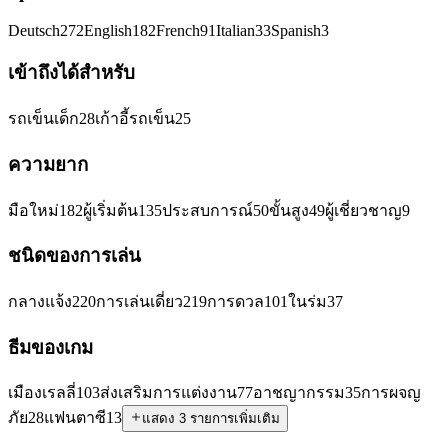
Deutsch
272
English
182
French
91
Italian
33
Spanish
3
เข้าถึงได้สำหรับ
รถเข็นเด็ก
28
เก้าอี้รถเข็น
25
ความยาก
มือใหม่
182
ผู้เริ่มต้น
135
ประสบการณ์
50
ขั้นสูง
49
ผู้เชี่ยวชาญ
9
ชนิดของการเล่น
กลางแจ้ง
220
การเล่นเดี่ยว
219
การดวล
101
ในร่ม
37
ธีมของเกม
เมืองเรลลี่
103
ส่งเสริมการแต่งงาน
77
อาชญากรรม
35
การผจญ
ภัย
28
แฟนตาซี
13
แสดง 3 รายการเพิ่มเติม