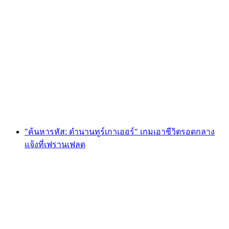
Foxtrail GO Basel การล่าหาสมบัติแบบดิจิทัล
ต่อคน
ตั้งแต่ THB 810
"ค้นหารหัส: ตำนานทูร์เกาเออร์" เกมเอาชีวิตรอดกลาง
แจ้งที่เฟรานเฟลด