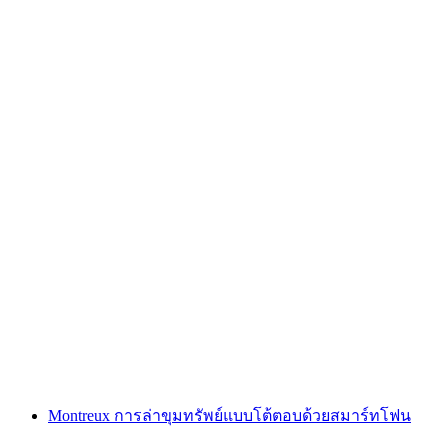
"ตามหารหัส: นางฟ้าล้างแค้น" เกมหนีออกกลาง
แจ้งที่ซูร์ซี
ต่อคน
ตั้งแต่ THB 1705
Montreux การล่าขุมทรัพย์แบบโต้ตอบด้วยสมาร์ทโฟน