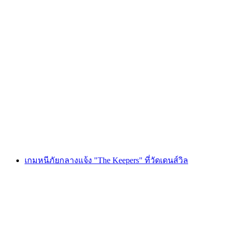
Foxtrail GO มองเทรอซ์ ผจญภัยตามล่าหา
ขุมทรัพย์ดิจิทัล
ต่อคน
ตั้งแต่ THB 810
เกมหนีภัยกลางแจ้ง "The Keepers" ที่วัดเดนส์วิล