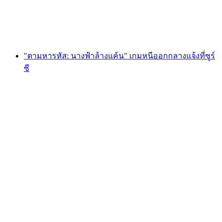
ต่อคน
ตั้งแต่ THB 1705
"ตามหารหัส: นางฟ้าล้างแค้น" เกมหนีออกกลางแจ้งที่ซูร์
ซี