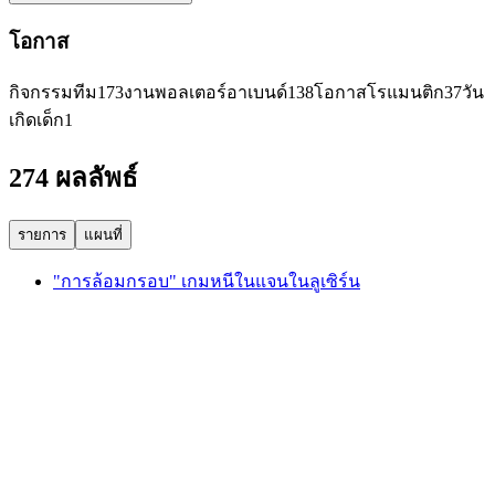
โอกาส
กิจกรรมทีม
173
งานพอลเตอร์อาเบนด์
138
โอกาสโรแมนติก
37
วัน
เกิดเด็ก
1
274 ผลลัพธ์
รายการ
แผนที่
"การล้อมกรอบ" เกมหนีในแจนในลูเซิร์น