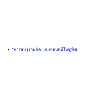
"พอร์ทัลแห่งเวทมนตร์" Escape Game St. Gallen
ต่อคน
ตั้งแต่ THB 4265
“การสมรู้ร่วมคิด" เกมหลบหนีในซูร์เซ