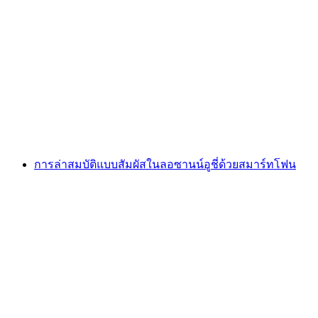
Foxtrail GO Neuchâtel เกมล่าสมบัติแบบดิจิทัล
ต่อคน
ตั้งแต่ THB 810
การล่าสมบัติแบบสัมผัสในลอซานน์อูชี่ด้วยสมาร์ทโฟน