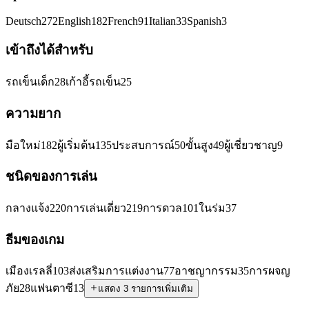
Deutsch
272
English
182
French
91
Italian
33
Spanish
3
เข้าถึงได้สำหรับ
รถเข็นเด็ก
28
เก้าอี้รถเข็น
25
ความยาก
มือใหม่
182
ผู้เริ่มต้น
135
ประสบการณ์
50
ขั้นสูง
49
ผู้เชี่ยวชาญ
9
ชนิดของการเล่น
กลางแจ้ง
220
การเล่นเดี่ยว
219
การดวล
101
ในร่ม
37
ธีมของเกม
เมืองเรลลี่
103
ส่งเสริมการแต่งงาน
77
อาชญากรรม
35
การผจญ
ภัย
28
แฟนตาซี
13
แสดง 3 รายการเพิ่มเติม