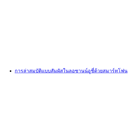
Foxtrail GO Neuchâtel เกมล่าสมบัติแบบดิจิทัล
ต่อคน
ตั้งแต่ THB 810
การล่าสมบัติแบบสัมผัสในลอซานน์อูชี่ด้วยสมาร์ทโฟน