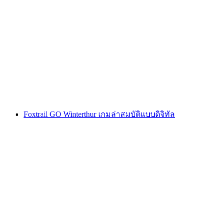
Montreux การล่าขุมทรัพย์แบบโต้ตอบด้วยสมา
ร์ทโฟน
ต่อคน
ตั้งแต่ THB 425
Foxtrail GO Winterthur เกมล่าสมบัติแบบดิจิทัล