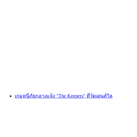
Foxtrail GO มองเทรอซ์ ผจญภัยตามล่าหา
ขุมทรัพย์ดิจิทัล
ต่อคน
ตั้งแต่ THB 810
เกมหนีภัยกลางแจ้ง "The Keepers" ที่วัดเดนส์วิล