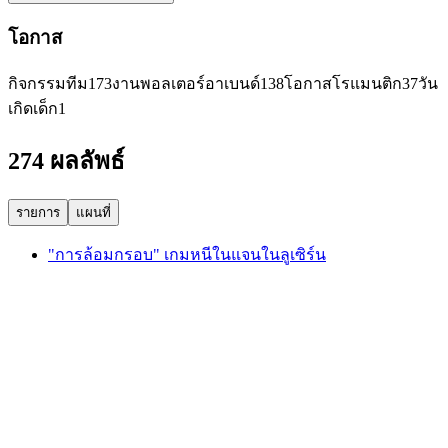
โอกาส
กิจกรรมทีม
173
งานพอลเตอร์อาเบนด์
138
โอกาสโรแมนติก
37
วัน
เกิดเด็ก
1
274 ผลลัพธ์
รายการ
แผนที่
"การล้อมกรอบ" เกมหนีในแจนในลูเซิร์น