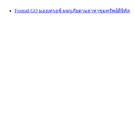
Foxtrail GO มองเทรอซ์ ผจญภัยตามล่าหาขุมทรัพย์ดิจิทัล