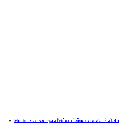
"ตามหารหัส: นางฟ้าล้างแค้น" เกมหนีออกกลาง
แจ้งที่ซูร์ซี
ต่อคน
ตั้งแต่ THB 1700
Montreux การล่าขุมทรัพย์แบบโต้ตอบด้วยสมาร์ทโฟน