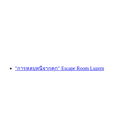
Foxtrail GO เจนีวา ล่าสมบัติแบบดิจิทัล
ต่อคน
ตั้งแต่ THB 810
"การหลบหนีจากคุก" Escape Room Luzern