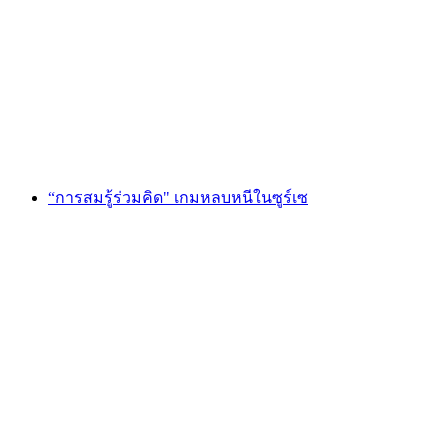
"พอร์ทัลแห่งเวทมนตร์" Escape Game St. Gallen
ต่อคน
ตั้งแต่ THB 4250
“การสมรู้ร่วมคิด" เกมหลบหนีในซูร์เซ