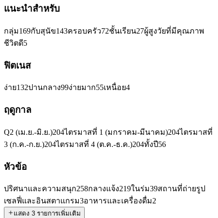
แนะนำสำหรับ
กลุ่ม
169
กับสุนัข
143
ครอบครัว
72
ชั้นเรียน
27
ผู้สูงวัยที่มีคุณภาพ
ชีวิตดี
5
ฟิตเนส
ง่าย
132
ปานกลาง
99
ง่ายมาก
55
เหนื่อย
4
ฤดูกาล
Q2 (เม.ย.-มิ.ย.)
204
ไตรมาสที่ 1 (มกราคม-มีนาคม)
204
ไตรมาสที่
3 (ก.ค.-ก.ย.)
204
ไตรมาสที่ 4 (ต.ค.-ธ.ค.)
204
ทั้งปี
56
หัวข้อ
ปริศนาและความสนุก
258
กลางแจ้ง
219
ในร่ม
39
สถานที่ถ่ายรูป
เซลฟี่และอินสตาแกรม
3
อาหารและเครื่องดื่ม
2
แสดง 3 รายการเพิ่มเติม