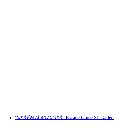
เกม "Bride Quest" แก้ปริศนาสำหรับปาร์ตี้สละ
โสดในลูเซิร์น
ต่อคน
ตั้งแต่ THB 10620
"พอร์ทัลแห่งเวทมนตร์" Escape Game St. Gallen