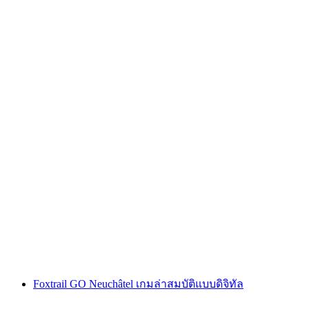
"คดีโค้ดออเมก้า" เกมหนีภัยกลางแจ้ง ซูริก นิดเด
อร์ดอร์ฟ
ต่อคน
ตั้งแต่ THB 595
Foxtrail GO Neuchâtel เกมล่าสมบัติแบบดิจิทัล