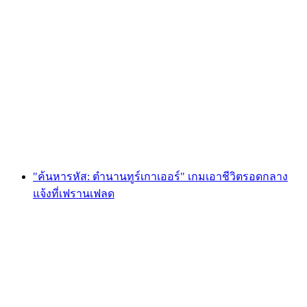
Foxtrail GO Basel การล่าหาสมบัติแบบดิจิทัล
ต่อคน
ตั้งแต่ THB 810
"ค้นหารหัส: ตำนานทูร์เกาเออร์" เกมเอาชีวิตรอดกลาง
แจ้งที่เฟรานเฟลด