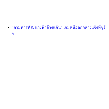
ต่อคน
ตั้งแต่ THB 1700
"ตามหารหัส: นางฟ้าล้างแค้น" เกมหนีออกกลางแจ้งที่ซูร์
ซี