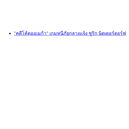
ต่อคน
ตั้งแต่ THB 595
"คดีโค้ดออเมก้า" เกมหนีภัยกลางแจ้ง ซูริก นิดเดอร์ดอร์ฟ