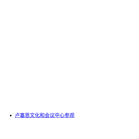
艾因西德伦修道院教堂公开导览
每人
起 CNY 174
卢塞恩文化和会议中心参观