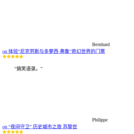
Bernhard
on 体验“尼克劳斯与多萝西·弗鲁”奇幻世界的门票
“搞笑语录。”
Philippe
on “夜间守卫” 历史城市之旅 苏黎世