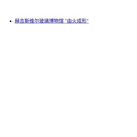
起 CNY 130
赫吉斯维尔玻璃博物馆 "由火成形"