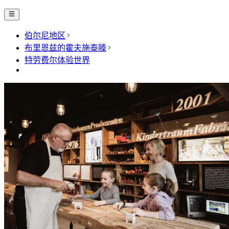
伯尔尼地区
布里恩兹的霍夫施泰滕
特劳费尔体验世界