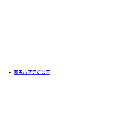
体验“尼克劳斯与多萝西·弗鲁”奇幻世界的门票
每人
起 CNY 243
图恩市区导览公开