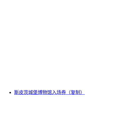
卢塞恩夜巡导览（公共）
每人
起 CNY 260
斯皮茨城堡博物馆入场券（复制）