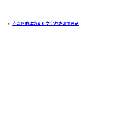
每人
起 CNY 321
卢塞恩的建筑画和文字游戏城市导览