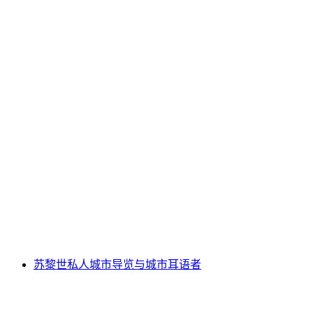
苏黎世国立博物馆门票
每人
起 CNY 113
苏黎世私人城市导览与城市耳语者