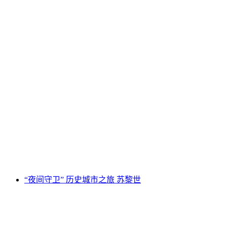
Trauffer体验世界工厂之旅
每人
起 CNY 3898
“夜间守卫” 历史城市之旅 苏黎世