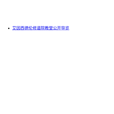
每人
起 CNY 1733
艾因西德伦修道院教堂公开导览