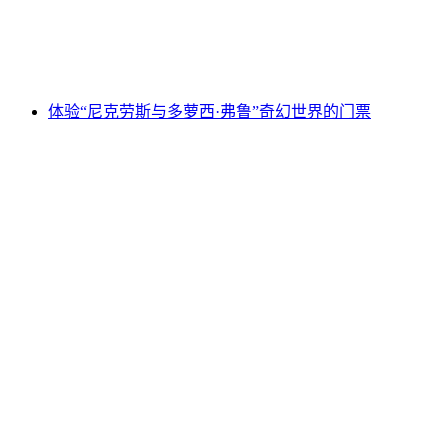
每人
起 CNY 130
体验“尼克劳斯与多萝西·弗鲁”奇幻世界的门票