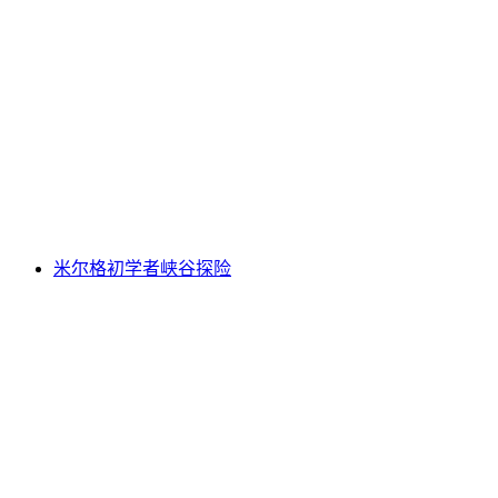
La Tine峡谷探险在Chateau d'Oex
每人
起 CNY 1129
米尔格初学者峡谷探险