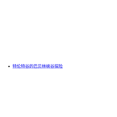
在萨嫩河上的Chateau d'Oex漂流，从
Saanen/Gstaad到Chateau d'Oex
每人
起 CNY 1085
特伦特谷的巴贝林峡谷探险