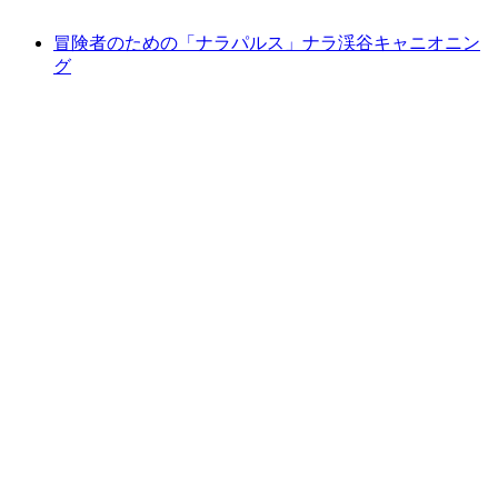
最安値 ¥32400
冒険者のための「ナラパルス」ナラ渓谷キャニオニン
グ