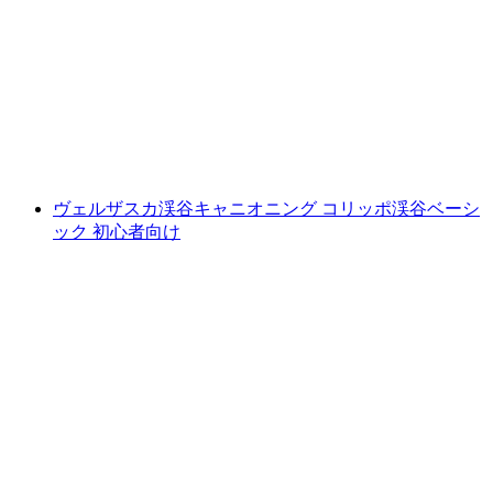
コリッポ渓谷でのキャニオニング（初心者向
け）
1人あたり
最安値 ¥31500
ヴェルザスカ渓谷キャニオニング コリッポ渓谷ベーシ
ック 初心者向け