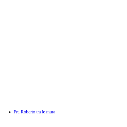
Locarno Film Festival
自由に入場可能
Fra Roberto tra le mura