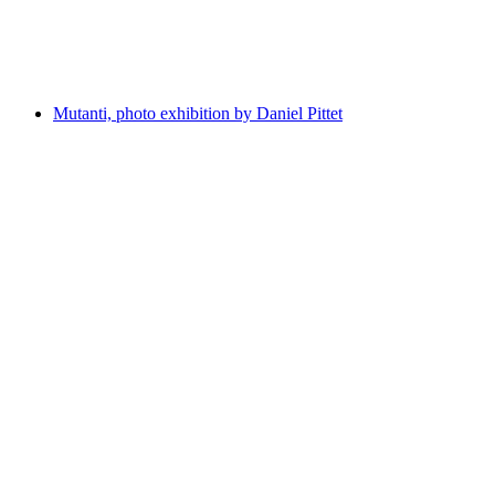
自由に入場可能
Mutanti, photo exhibition by Daniel Pittet