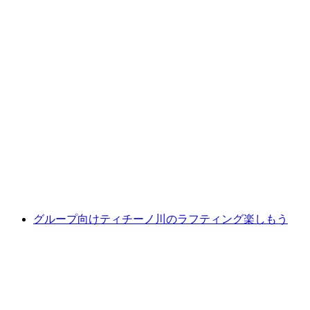
冒険者のための「ナラパルス」ナラ渓谷キャ
ニオニング
1人あたり
最安値 ¥44800
グループ向けティチーノ川のラフティング楽しもう