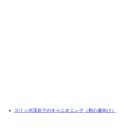
モンテタマロ パラグライディング タンデムフ
ライト
1人あたり
最安値 ¥50900
コリッポ渓谷でのキャニオニング（初心者向け）