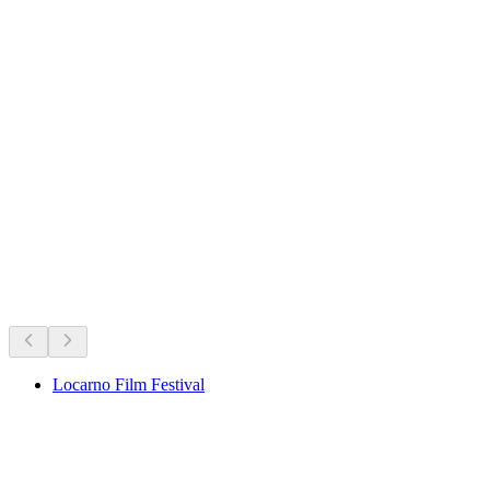
Castello di Montebello
開催中のイベント
開催中のイベントに基づくおすすめ
Locarno Film Festival