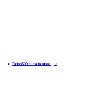
Mutanti, photo exhibition by Daniel Pittet
自由に入場可能
Ticino500 corsa in montagna