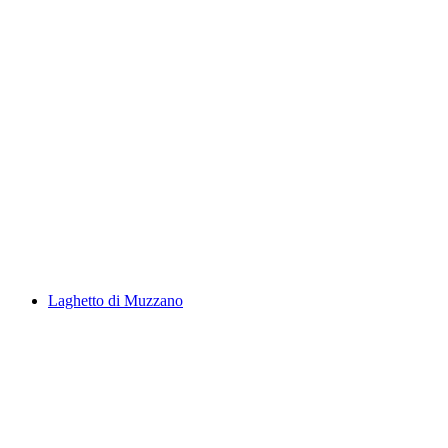
Laghetto d'Orbello
Laghetto di Muzzano