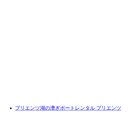
ベアトゥス洞窟チケット
1人あたり
最安値 ¥4100
ブリエンツ湖の漕ぎボートレンタル ブリエンツ