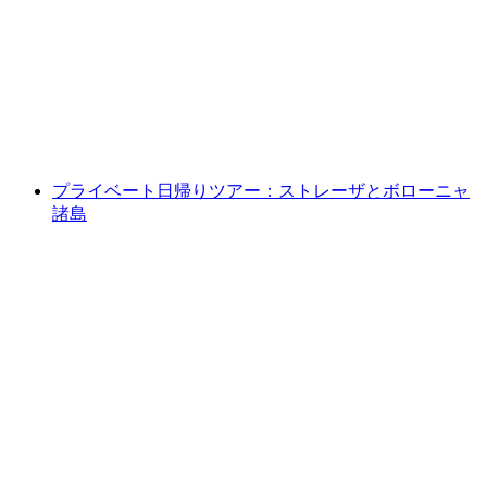
アスコナ - ブリッサゴの船旅チケット
1人あたり
最安値 ¥2500
プライベート日帰りツアー：ストレーザとボローニャ
諸島