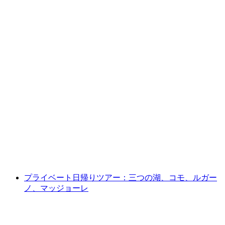
ルガーノ：ロカルノ発、3輪のヴァンダーホー
ル（ロードスター）でドライブ
1人あたり
最安値 ¥172300
プライベート日帰りツアー：三つの湖、コモ、ルガー
ノ、マッジョーレ