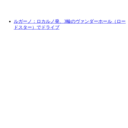
1人あたり
最安値 ¥200700
ルガーノ：ロカルノ発、3輪のヴァンダーホール（ロー
ドスター）でドライブ