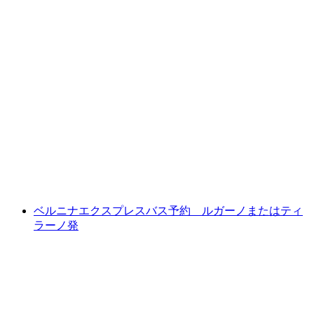
ドモドッソラからロカルノ間のチェントヴァ
ッリ鉄道観光チケット
1人あたり
最安値 ¥6300
ベルニナエクスプレスバス予約 ルガーノまたはティ
ラーノ発