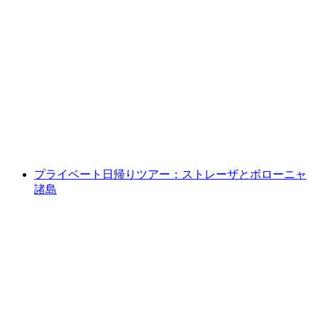
アスコーナ：ロカルノ発の3輪ヴァンダーホー
ル（ロードスター）ドライブ
1人あたり
最安値 ¥71000
プライベート日帰りツアー：ストレーザとボローニャ
諸島