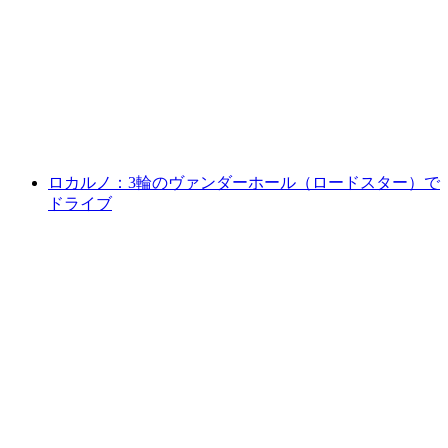
プライベート日帰りツアー：三つの湖、コ
モ、ルガーノ、マッジョーレ
1人あたり
最安値 ¥180400
ロカルノ：3輪のヴァンダーホール（ロードスター）で
ドライブ