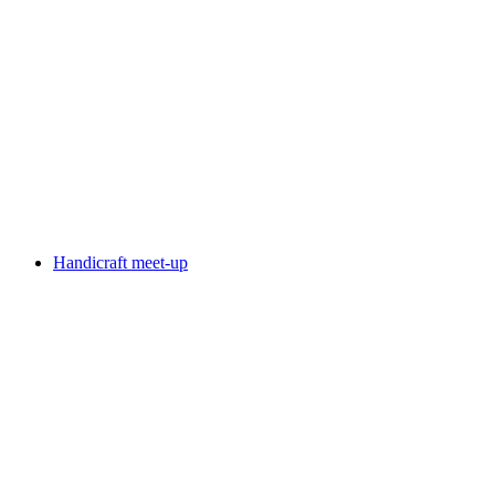
Health exercise
自由に入場可能
Handicraft meet-up