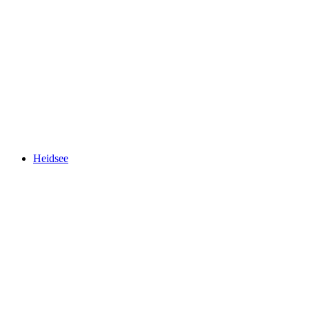
Burg Bernegg
Heidsee