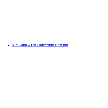
BEAUX LOSANGES BÜEL
自由に入場可能
Albi Brun – Ein Universum zieht um