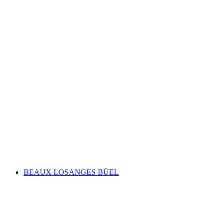
Cathedral Treasury Museum Chur
BEAUX LOSANGES BÜEL