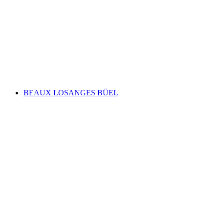
Handicraft meet-up
自由に入場可能
BEAUX LOSANGES BÜEL