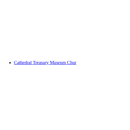
チューリッヒ大聖堂の宝物館の公開ガイドツ
アー
1人あたり
最安値 ¥4500
Cathedral Treasury Museum Chur