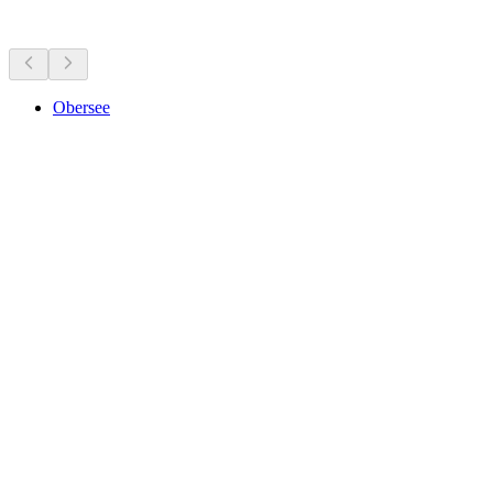
近くの見どころ
Obersee
Obersee