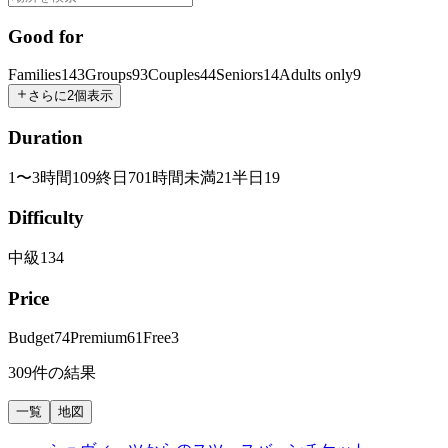
Good for
Families
143
Groups
93
Couples
44
Seniors
14
Adults only
9
さらに2個表示
Duration
1〜3時間
109
終日
70
1時間未満
21
半日
19
Difficulty
中級
134
Price
Budget
74
Premium
61
Free
3
309件の結果
一覧
地図