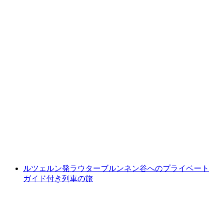
ルツェルンからのフォーラムヴァルトシュテ
ッター湖クルーズ
1人あたり
最安値 ¥6100
ルツェルン発ラウターブルンネン谷へのプライベート
ガイド付き列車の旅