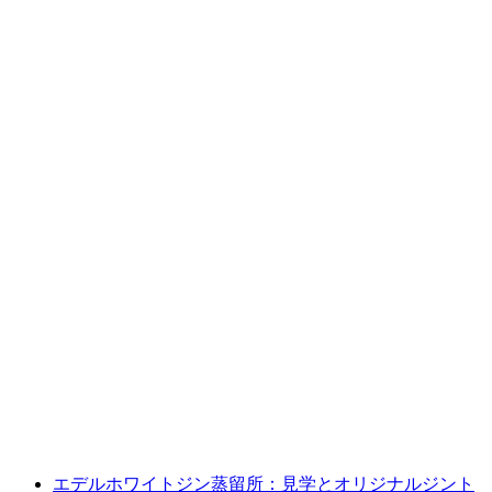
エデルホワイトジン蒸留所：グローバルジン
テイスティング付き見学
1人あたり
最安値 ¥50900
エデルホワイトジン蒸留所：見学とオリジナルジント