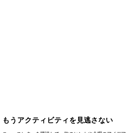
エデルホワイトジン蒸溜所：見学と試飲
1人あたり
最安値 ¥36600
もうアクティビティを見逃さない