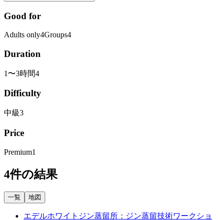
Good for
Adults only
4
Groups
4
Duration
1〜3時間
4
Difficulty
中級
3
Price
Premium
1
4件の結果
一覧
地図
エデルホワイトジン蒸留所：ジン蒸留技術ワークショ