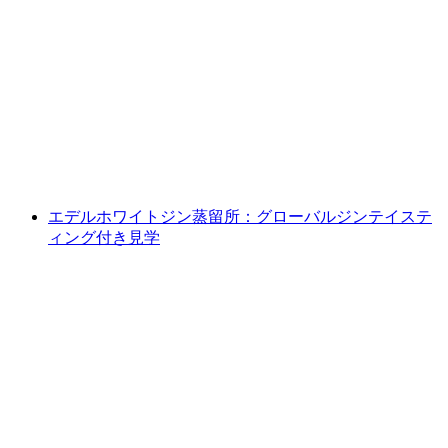
エデルホワイトジン蒸留所：ジン蒸留技術ワ
ークショップ
1人あたり
最安値 ¥152500
エデルホワイトジン蒸留所：グローバルジンテイステ
ィング付き見学