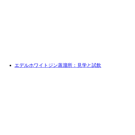
エデルホワイトジン蒸留所：見学とオリジナ
ルジントニックの創作
1人あたり
最安値 ¥44800
エデルホワイトジン蒸溜所：見学と試飲