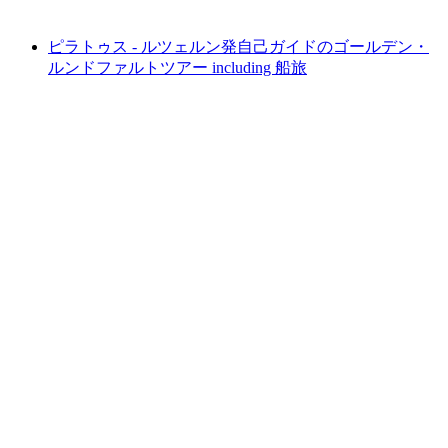
最安値 ¥7800
ピラトゥス - ルツェルン発自己ガイドのゴールデン・
ルンドファルトツアー including 船旅