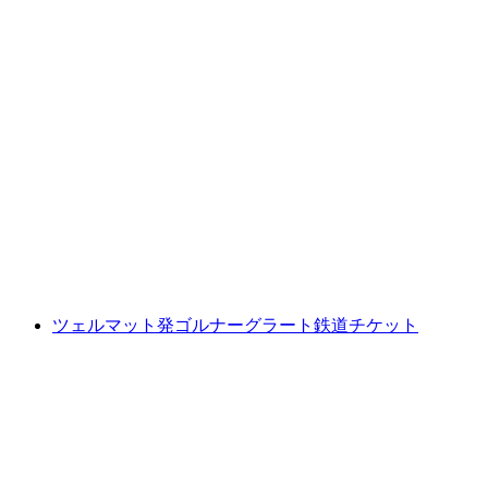
シュヴィーツからのスツースバーンチケット
1人あたり
最安値 ¥2400
ツェルマット発ゴルナーグラート鉄道チケット