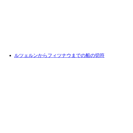
ズブランチ
1人あたり
最安値 ¥15300
ルツェルンからフィツナウまでの船の切符