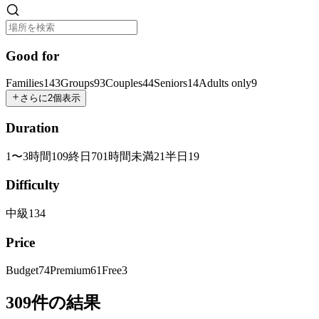
Good for
Families
143
Groups
93
Couples
44
Seniors
14
Adults only
9
さらに2個表示
Duration
1〜3時間
109
終日
70
1時間未満
21
半日
19
Difficulty
中級
134
Price
Budget
74
Premium
61
Free
3
309件の結果