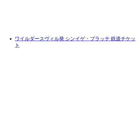
1人あたり
最安値 ¥13400
ワイルダースヴィル発 シンイゲ・プラッテ 鉄道チケッ
ト