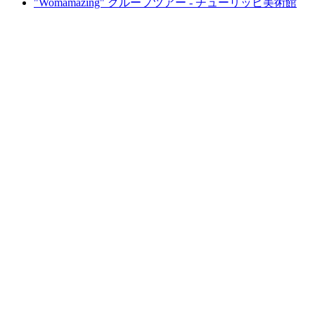
"Womamazing" グループツアー - チューリッヒ美術館