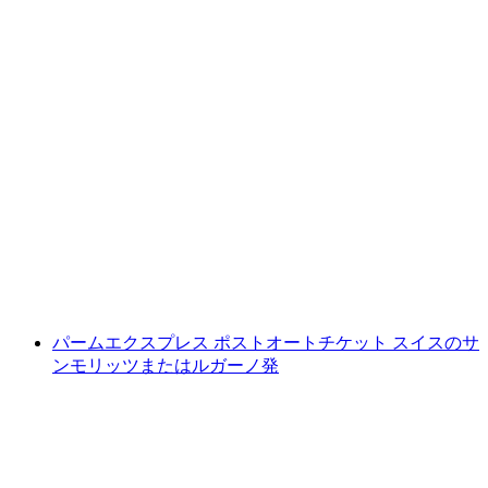
ルツェルンからフィツナウまでの船の切符
1人あたり
最安値 ¥6300
パームエクスプレス ポストオートチケット スイスのサ
ンモリッツまたはルガーノ発