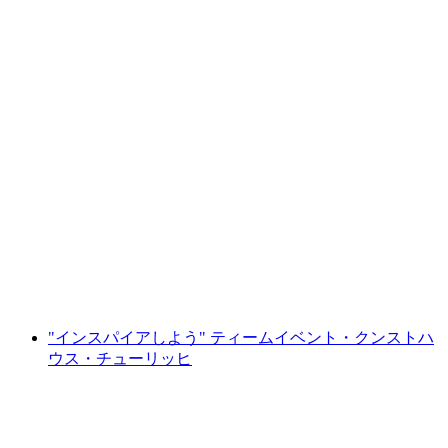
リンツチョコレートのホームミュージアムの
チケット
1人あたり
最安値 ¥3500
"インスパイアしよう" ティームイベント・クンストハ
ウス・チューリッヒ