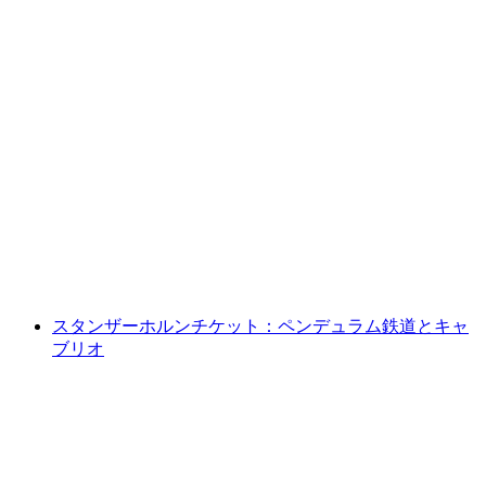
ワイルダースヴィル発 シンイゲ・プラッテ 鉄
道チケット
1人あたり
最安値 ¥6900
スタンザーホルンチケット：ペンデュラム鉄道とキャ
ブリオ