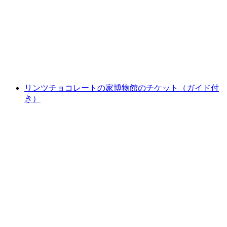
ンストハウス・チューリッヒ
1人あたり
最安値 ¥91300
リンツチョコレートの家博物館のチケット（ガイド付
き）