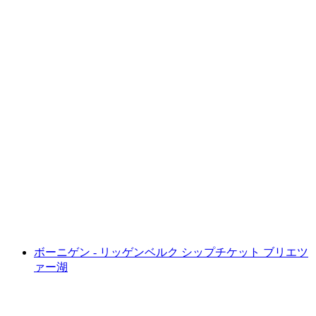
ルガーノ・モルコテ船舶チケット
1人あたり
最安値 ¥5600
ボーニゲン - リッゲンベルク シップチケット ブリエツ
ァー湖