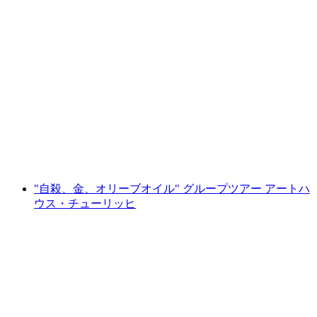
"Womamazing" グループツアー - チューリッ
ヒ美術館
1人あたり
最安値 ¥91300
"自殺、金、オリーブオイル" グループツアー アートハ
ウス・チューリッヒ