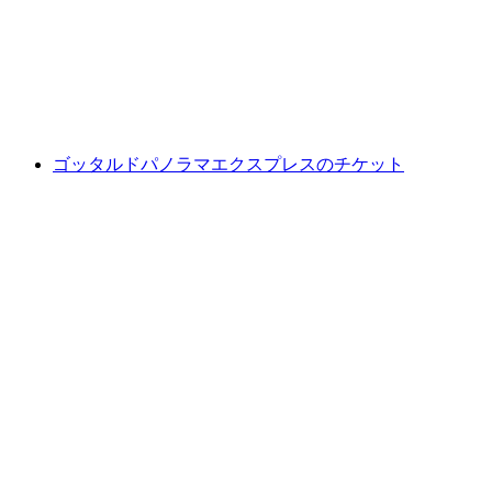
1人あたり
最安値 ¥8400
ゴッタルドパノラマエクスプレスのチケット