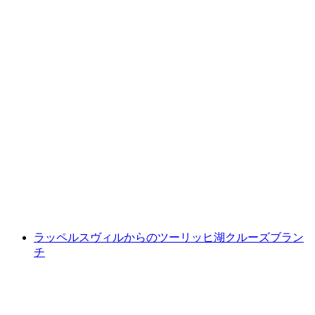
ミューレネンからのニーゼンバンのチケット
1人あたり
最安値 ¥8200
ラッペルスヴィルからのツーリッヒ湖クルーズブラン
チ