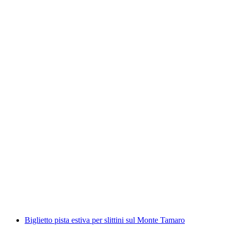
Biglietto Museo Glasi Hergiswil "Plasmato dal
fuoco"
a persona
da CHF 7
Biglietto pista estiva per slittini sul Monte Tamaro