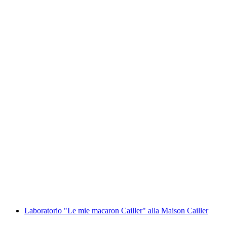
Workshop "Cara Marguerite" al Maison
Cailler
a persona
da CHF 50
Laboratorio "Le mie macaron Cailler" alla Maison Cailler