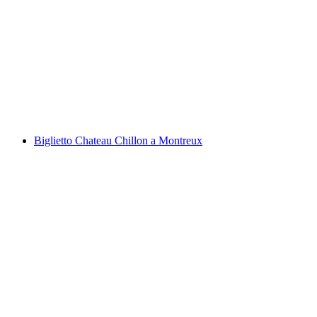
Biglietto Chocolarium Flawil
a persona
da CHF 16
Biglietto Chateau Chillon a Montreux