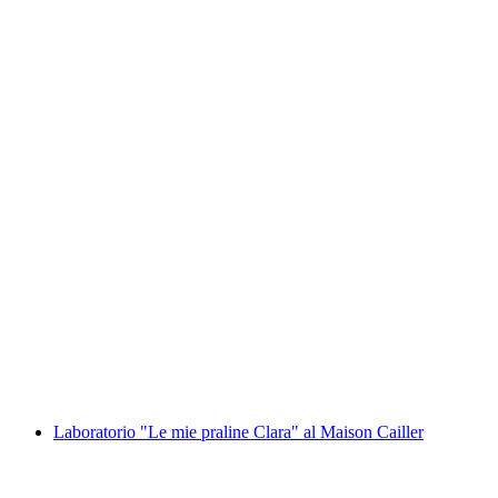
Monster Scooter da Kreuzboden con partenza
verso Saas-Grund
a persona
da CHF 19
Laboratorio "Le mie praline Clara" al Maison Cailler