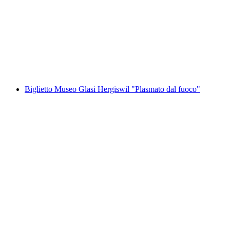
Golf urbano a Einsiedeln
a persona
da CHF 15
Biglietto Museo Glasi Hergiswil "Plasmato dal fuoco"