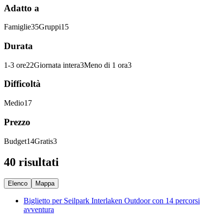
Adatto a
Famiglie
35
Gruppi
15
Durata
1-3 ore
22
Giornata intera
3
Meno di 1 ora
3
Difficoltà
Medio
17
Prezzo
Budget
14
Gratis
3
40 risultati
Elenco
Mappa
Biglietto per Seilpark Interlaken Outdoor con 14 percorsi
avventura