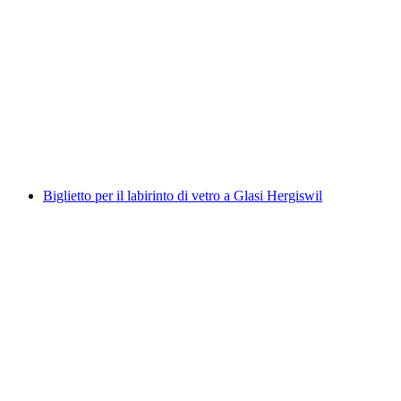
Fondue di cioccolato Float sul lago di Brienz
a persona
da CHF 99
Biglietto per il labirinto di vetro a Glasi Hergiswil