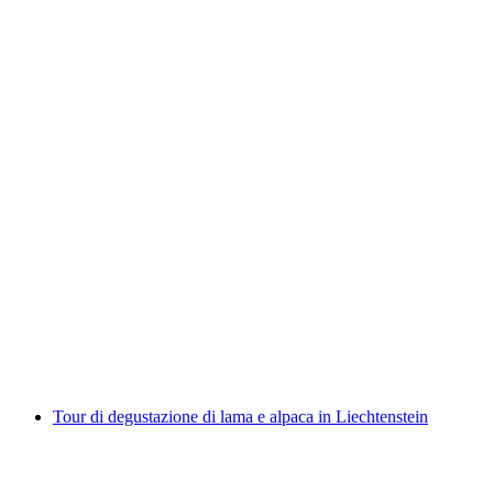
Biglietto Chateau Chillon a Montreux
a persona
da CHF 15
Tour di degustazione di lama e alpaca in Liechtenstein