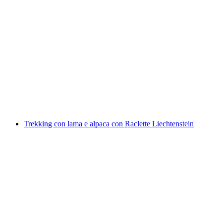
Biglietto "Scopri il Sale" alla Salina
Schweizerhalle
a persona
da CHF 12
Trekking con lama e alpaca con Raclette Liechtenstein