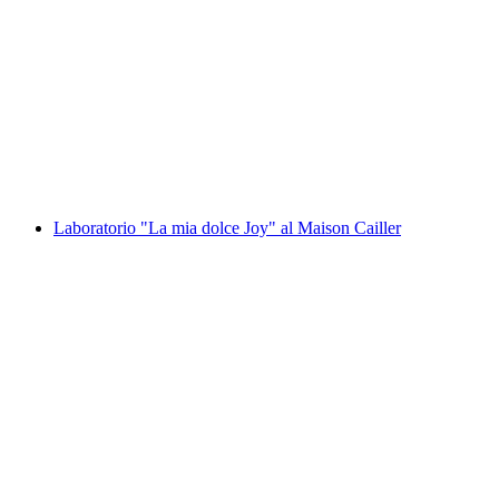
Laboratorio "Le mie macaron Cailler" alla
Maison Cailler
a persona
da CHF 95
Laboratorio "La mia dolce Joy" al Maison Cailler