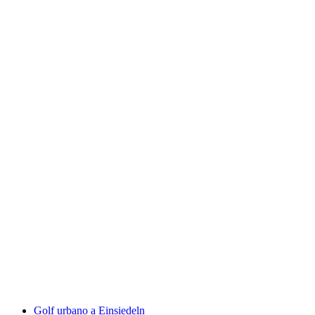
Trekking con lama e alpaca e fonduta
all'aperto Liechtenstein
a persona
da CHF 80
Golf urbano a Einsiedeln