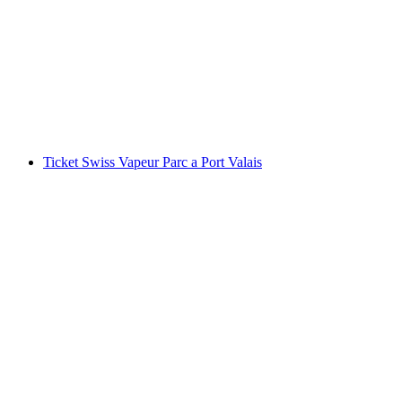
Biglietto per Seilpark Interlaken Outdoor con
14 percorsi avventura
a persona
da CHF 21
Ticket Swiss Vapeur Parc a Port Valais