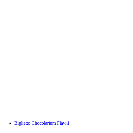
Ticket Swiss Vapeur Parc a Port Valais
a persona
da CHF 23
Biglietto Chocolarium Flawil