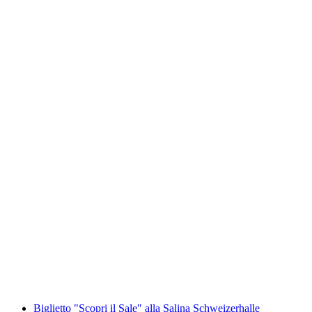
Laboratorio "La mia dolce Joy" al Maison
Cailler
a persona
da CHF 45
Biglietto "Scopri il Sale" alla Salina Schweizerhalle