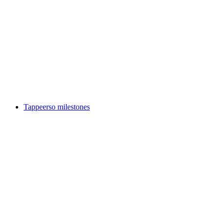
Esperienza di gioco Discovery Set Lago Walen
a persona
da CHF 25
Tappeerso milestones