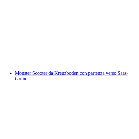
Biglietto pista estiva per slittini sul Monte
Tamaro
a persona
da CHF 23
Monster Scooter da Kreuzboden con partenza verso Saas-
Grund