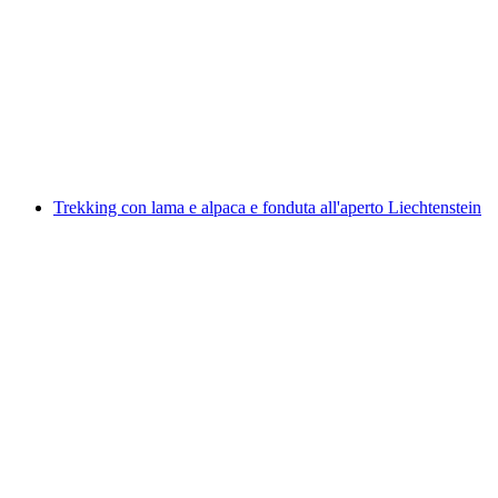
Tour di degustazione di lama e alpaca in
Liechtenstein
a persona
da CHF 45
Trekking con lama e alpaca e fonduta all'aperto Liechtenstein