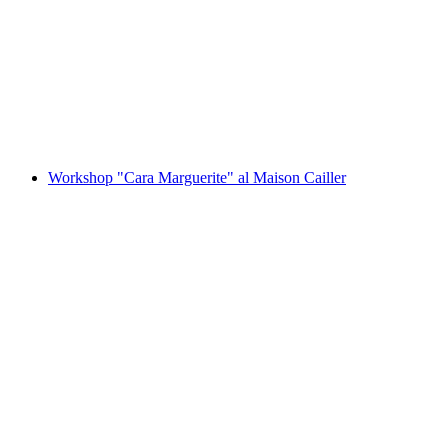
Laboratorio "Le mie praline Clara" al Maison
Cailler
a persona
da CHF 95
Workshop "Cara Marguerite" al Maison Cailler