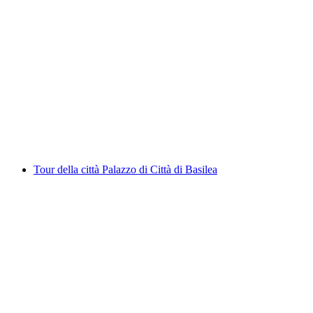
Tour avventuroso autoguidato di Basilea con
quiz della città
a persona
da CHF 33
Tour della città Palazzo di Città di Basilea