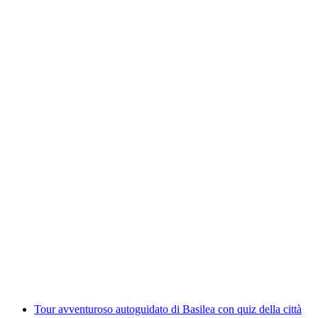
Tour in tram storico a Basilea
a persona
da CHF 20
Tour avventuroso autoguidato di Basilea con quiz della città