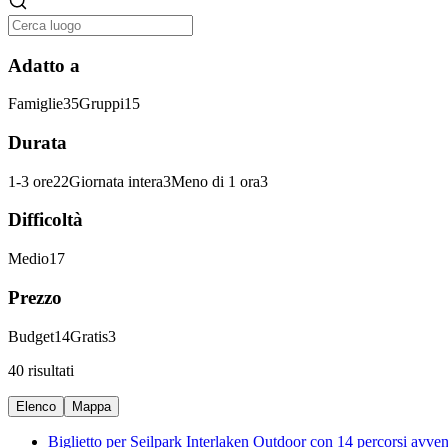
Adatto a
Famiglie
35
Gruppi
15
Durata
1-3 ore
22
Giornata intera
3
Meno di 1 ora
3
Difficoltà
Medio
17
Prezzo
Budget
14
Gratis
3
40 risultati
Elenco
Mappa
Biglietto per Seilpark Interlaken Outdoor con 14 percorsi avven