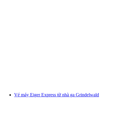
Vé tàu tham quan đảo Brissago - Vé từ Ascona
mỗi người
từ CHF 22
Vé máy Eiger Express từ nhà ga Grindelwald