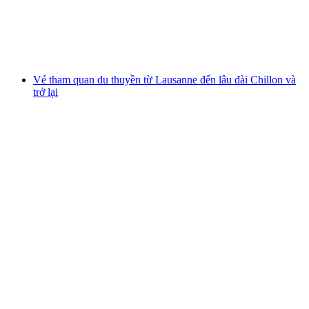
mỗi người
từ CHF 37.60
Vé tham quan du thuyền từ Lausanne đến lâu đài Chillon và
trở lại