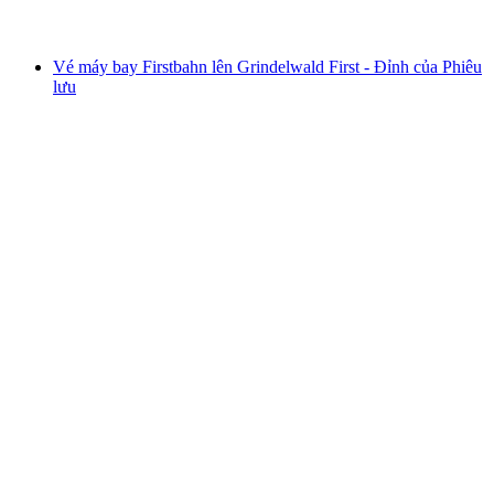
từ CHF 41
Vé máy bay Firstbahn lên Grindelwald First - Đỉnh của Phiêu
lưu
Vé máy bay Firstbahn lên Grindelwald First -
Đỉnh của Phiêu lưu