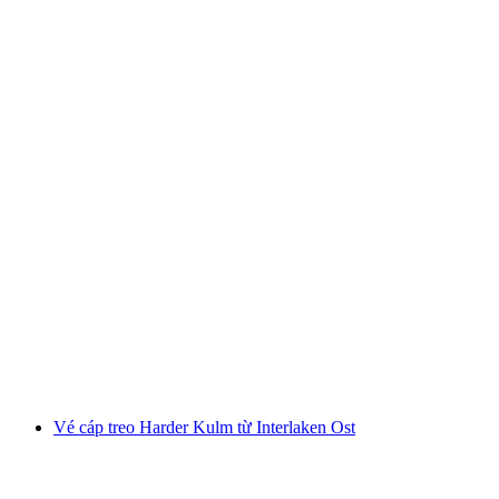
Vé tham quan Chocolarium Flawil
mỗi người
từ CHF 16
Vé cáp treo Harder Kulm từ Interlaken Ost