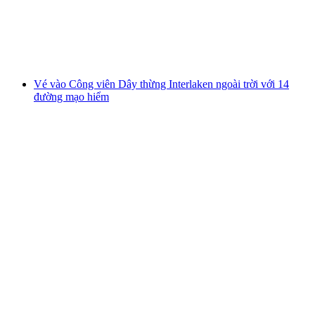
mỗi người
từ CHF 38
Vé vào Công viên Dây thừng Interlaken ngoài trời với 14
đường mạo hiểm