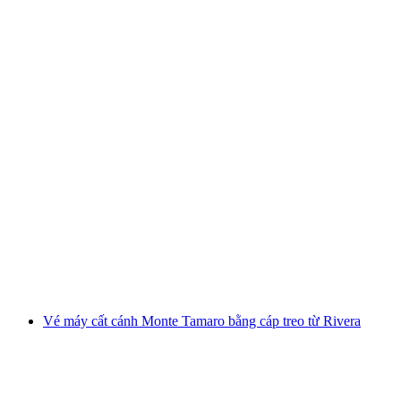
Du thuyền tham quan Zürichsee từ Rapperswil
mỗi người
từ CHF 75
Vé máy cất cánh Monte Tamaro bằng cáp treo từ Rivera