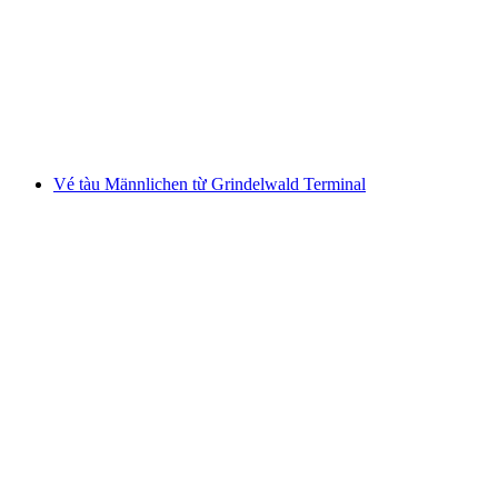
từ Rivera
mỗi người
từ CHF 26
Vé tàu Männlichen từ Grindelwald Terminal