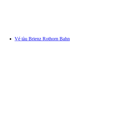
mỗi người
từ CHF 137
Vé tàu Brienz Rothorn Bahn