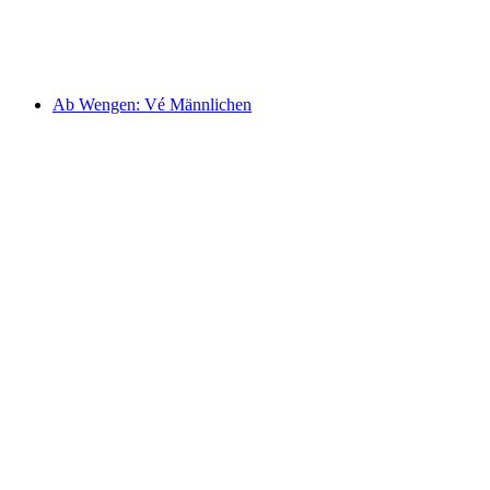
mỗi người
từ CHF 34
Ab Wengen: Vé Männlichen