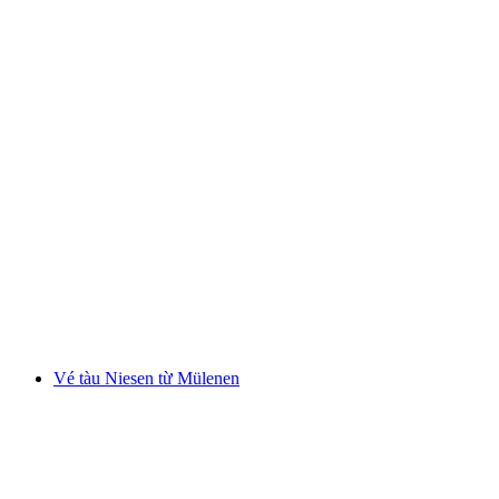
Vé vào Công viên Dây thừng Interlaken ngoài
trời với 14 đường mạo hiểm
mỗi người
từ CHF 21
Vé tàu Niesen từ Mülenen