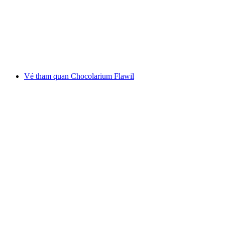
mỗi người
từ CHF 24
Vé tham quan Chocolarium Flawil