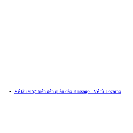
Vé tàu Brienz Rothorn Bahn
mỗi người
từ CHF 98
Vé tàu vượt biển đến quần đảo Brissago - Vé từ Locarno