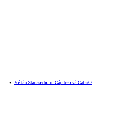
Ab Wengen: Vé Männlichen
mỗi người
từ CHF 31
Vé tàu Stansserhorn: Cáp treo và CabriO