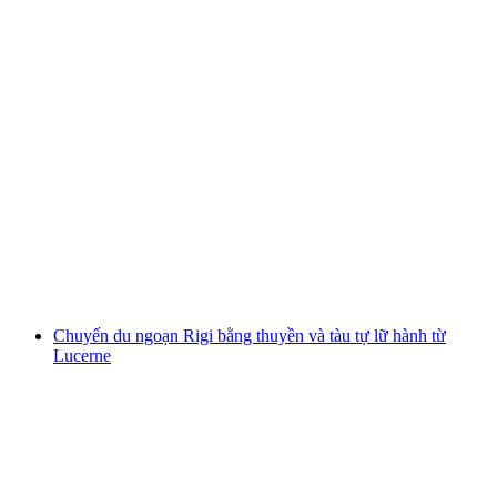
Chuyến du thuyền lớn quanh hồ Zürich từ
Zürich
mỗi người
từ CHF 36
Chuyến du ngoạn Rigi bằng thuyền và tàu tự lữ hành từ
Lucerne