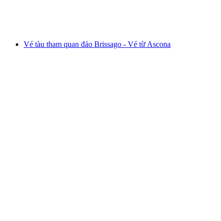
mỗi người
từ CHF 38
Vé tàu tham quan đảo Brissago - Vé từ Ascona