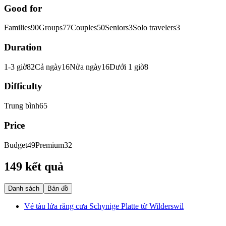
Good for
Families
90
Groups
77
Couples
50
Seniors
3
Solo travelers
3
Duration
1-3 giờ
82
Cả ngày
16
Nửa ngày
16
Dưới 1 giờ
8
Difficulty
Trung bình
65
Price
Budget
49
Premium
32
149 kết quả
Danh sách
Bản đồ
Vé tàu lửa răng cưa Schynige Platte từ Wilderswil