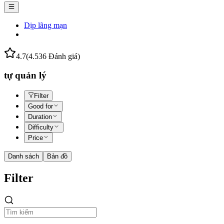
Dịp lãng mạn
4.7
(4.536 Đánh giá)
tự quản lý
Filter
Good for
Duration
Difficulty
Price
Danh sách
Bản đồ
Filter