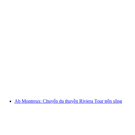
Vé tham quan du thuyền từ Lausanne đến lâu
đài Chillon và trở lại
mỗi người
từ CHF 55
Ab Montreux: Chuyến du thuyền Riviera Tour trên sông