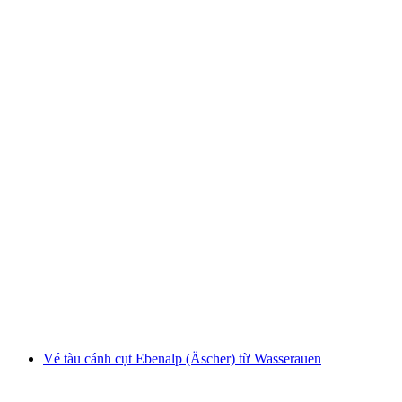
Vé tàu Männlichen từ Grindelwald Terminal
mỗi người
từ CHF 34
Vé tàu cánh cụt Ebenalp (Äscher) từ Wasserauen