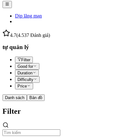
Dịp lãng mạn
4.7
(4.537 Đánh giá)
tự quản lý
Filter
Good for
Duration
Difficulty
Price
Danh sách
Bản đồ
Filter