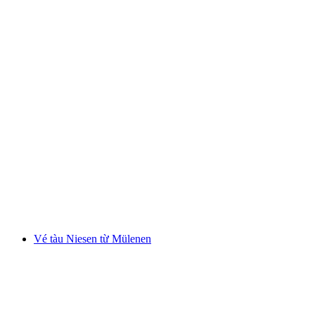
Vé vào Công viên Dây thừng Interlaken ngoài
trời với 14 đường mạo hiểm
mỗi người
từ CHF 21
Vé tàu Niesen từ Mülenen