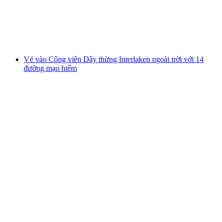
mỗi người
từ CHF 38
Vé vào Công viên Dây thừng Interlaken ngoài trời với 14
đường mạo hiểm