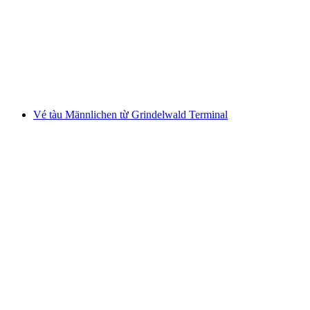
từ Rivera
mỗi người
từ CHF 26
Vé tàu Männlichen từ Grindelwald Terminal