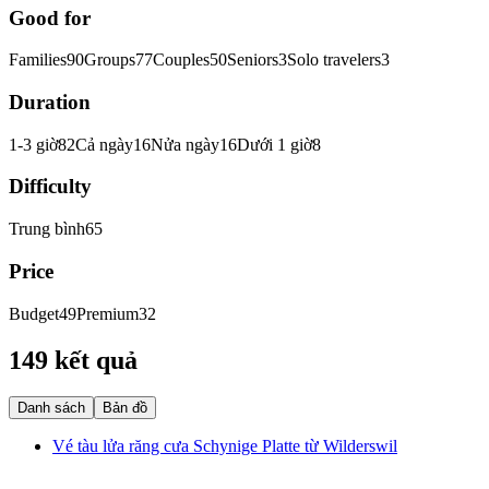
Good for
Families
90
Groups
77
Couples
50
Seniors
3
Solo travelers
3
Duration
1-3 giờ
82
Cả ngày
16
Nửa ngày
16
Dưới 1 giờ
8
Difficulty
Trung bình
65
Price
Budget
49
Premium
32
149 kết quả
Danh sách
Bản đồ
Vé tàu lửa răng cưa Schynige Platte từ Wilderswil