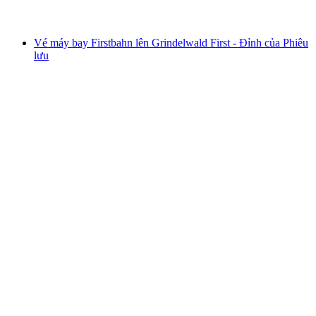
từ CHF 41
Vé máy bay Firstbahn lên Grindelwald First - Đỉnh của Phiêu
lưu
Vé máy bay Firstbahn lên Grindelwald First -
Đỉnh của Phiêu lưu