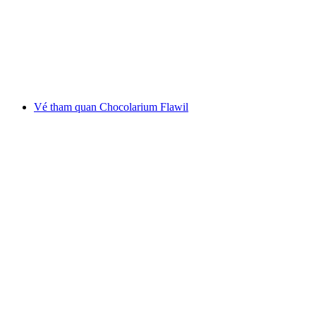
mỗi người
từ CHF 24
Vé tham quan Chocolarium Flawil