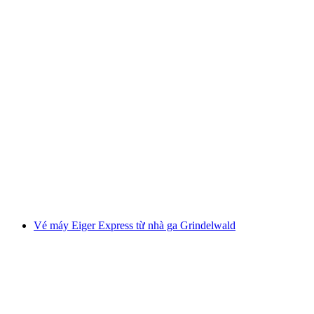
Vé tàu tham quan đảo Brissago - Vé từ Ascona
mỗi người
từ CHF 22
Vé máy Eiger Express từ nhà ga Grindelwald