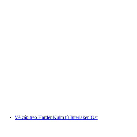
Vé tham quan Chocolarium Flawil
mỗi người
từ CHF 16
Vé cáp treo Harder Kulm từ Interlaken Ost