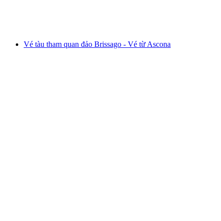
mỗi người
từ CHF 38
Vé tàu tham quan đảo Brissago - Vé từ Ascona