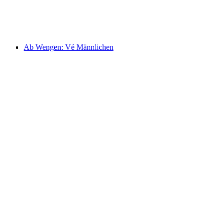
mỗi người
từ CHF 34
Ab Wengen: Vé Männlichen