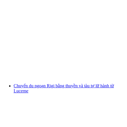
Chuyến du thuyền lớn quanh hồ Zürich từ
Zürich
mỗi người
từ CHF 36
Chuyến du ngoạn Rigi bằng thuyền và tàu tự lữ hành từ
Lucerne