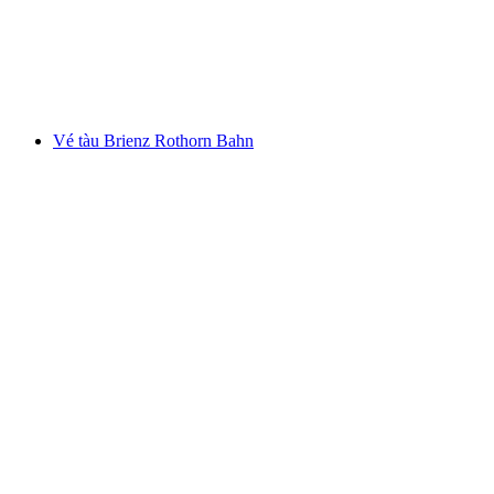
mỗi người
từ CHF 137
Vé tàu Brienz Rothorn Bahn