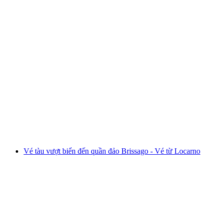
Vé tàu Brienz Rothorn Bahn
mỗi người
từ CHF 98
Vé tàu vượt biển đến quần đảo Brissago - Vé từ Locarno