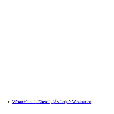
Vé tàu Männlichen từ Grindelwald Terminal
mỗi người
từ CHF 34
Vé tàu cánh cụt Ebenalp (Äscher) từ Wasserauen