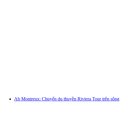
Vé tham quan du thuyền từ Lausanne đến lâu
đài Chillon và trở lại
mỗi người
từ CHF 55
Ab Montreux: Chuyến du thuyền Riviera Tour trên sông