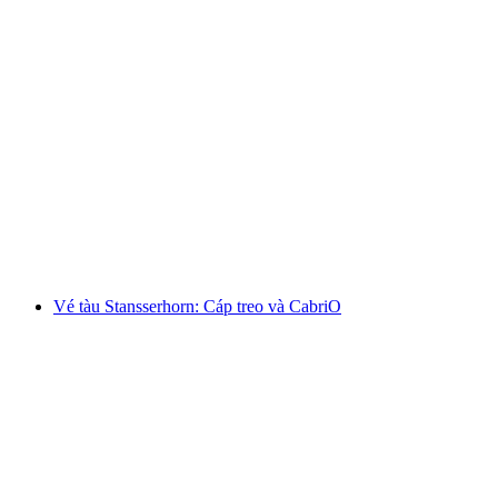
Ab Wengen: Vé Männlichen
mỗi người
từ CHF 31
Vé tàu Stansserhorn: Cáp treo và CabriO