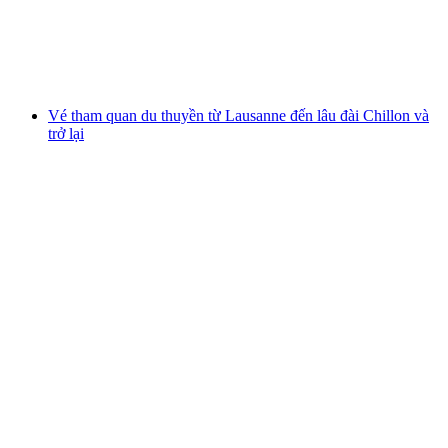
mỗi người
từ CHF 37.60
Vé tham quan du thuyền từ Lausanne đến lâu đài Chillon và
trở lại