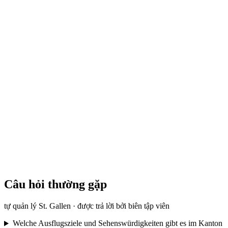
Chuyến bay khinh khí cầu riêng tại Đông
Thụy Sĩ
mỗi người
từ CHF 1,400
Câu hỏi thường gặp
tự quản lý St. Gallen · được trả lời bởi biên tập viên
Welche Ausflugsziele und Sehenswürdigkeiten gibt es im Kanton