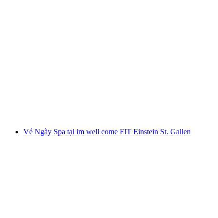
Chuyến tham quan ẩm thực qua thành phố St.
Gallen buổi tối tự hướng dẫn
mỗi người
từ CHF 80
Vé Ngày Spa tại im well come FIT Einstein St. Gallen