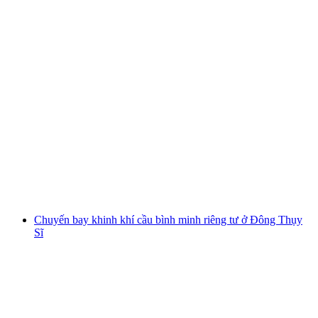
Cuộc săn kho báu tương tác ở St. Gallen bằng
điện thoại thông minh
mỗi người
từ CHF 9.95
Chuyến bay khinh khí cầu bình minh riêng tư ở Đông Thụy
Sĩ