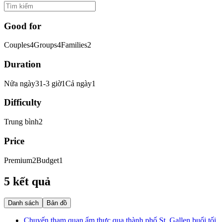
Good for
Couples
4
Groups
4
Families
2
Duration
Nửa ngày
3
1-3 giờ
1
Cả ngày
1
Difficulty
Trung bình
2
Price
Premium
2
Budget
1
5 kết quả
Danh sách
Bản đồ
Chuyến tham quan ẩm thực qua thành phố St. Gallen buổi tối