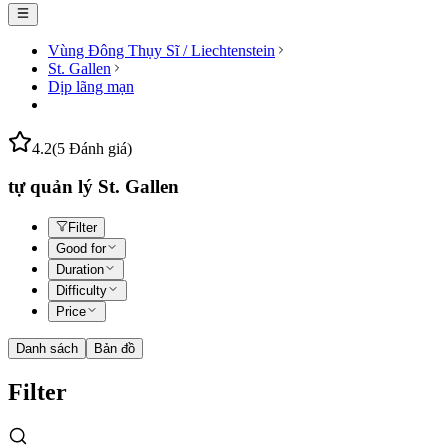
Vùng Đông Thụy Sĩ / Liechtenstein
St. Gallen
Dịp lãng mạn
4.2
(5 Đánh giá)
tự quản lý St. Gallen
Filter
Good for
Duration
Difficulty
Price
Danh sách
Bản đồ
Filter