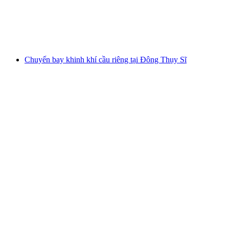
mỗi người
từ CHF 1,600
Chuyến bay khinh khí cầu riêng tại Đông Thụy Sĩ