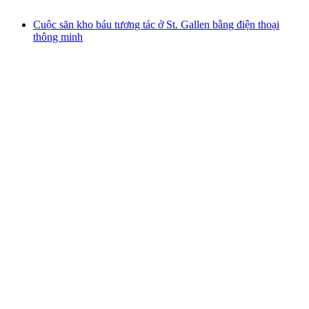
từ CHF 79
Cuộc săn kho báu tương tác ở St. Gallen bằng điện thoại
thông minh