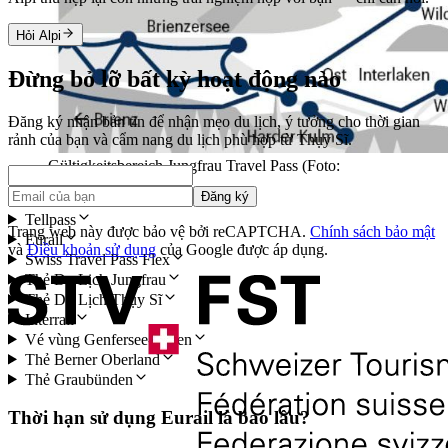
Hỏi Alpi
Đừng bỏ lỡ bất kỳ hoạt động nào
Đăng ký nhận bản tin để nhận mẹo du lịch, ý tưởng cho thời gian
rảnh của bạn và cẩm nang du lịch phù hợp từ Thụy Sĩ.
Gültigkeitsbereich Jungfrau Travel Pass (Foto:
Jungfraubahnen)
Đăng ký
Tellpass
Trang web này được bảo vệ bởi reCAPTCHA.
Chính sách bảo mật
Eurail
và
Điều khoản sử dụng
của Google được áp dụng.
Swiss Travel Pass Flex
Thẻ Du Lịch Jungfrau
Thẻ Du Lịch Thụy Sĩ
Interrail
Vé vùng Genfersee-Alpen
Thẻ Berner Oberland
Thẻ Graubünden
Thời hạn sử dụng Eurail là bao lâu?