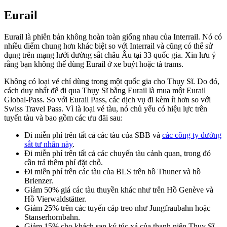
Eurail
Eurail là phiên bản không hoàn toàn giống nhau của Interrail. Nó có
nhiều điểm chung hơn khác biệt so với Interrail và cũng có thể sử
dụng trên mạng lưới đường sắt châu Âu tại 33 quốc gia. Xin lưu ý
rằng bạn không thể dùng Eurail ở xe buýt hoặc tà trams.
Không có loại vé chỉ dùng trong một quốc gia cho Thụy Sĩ. Do đó,
cách duy nhất để đi qua Thụy Sĩ bằng Eurail là mua một Eurail
Global-Pass. So với Eurail Pass, các dịch vụ đi kèm ít hơn so với
Swiss Travel Pass. Vì là loại vé tàu, nó chủ yếu có hiệu lực trên
tuyến tàu và bao gồm các ưu đãi sau:
Đi miễn phí trên tất cả các tàu của SBB và
các công ty đường
sắt tư nhân này
.
Đi miễn phí trên tất cả các chuyến tàu cảnh quan, trong đó
cần trả thêm phí đặt chỗ.
Đi miễn phí trên các tàu của BLS trên hồ Thuner và hồ
Brienzer.
Giảm 50% giá các tàu thuyền khác như trên Hồ Genève và
Hồ Vierwaldstätter.
Giảm 25% trên các tuyến cáp treo như Jungfraubahn hoặc
Stanserhornbahn.
Giảm 15% cho khách sạn ký túc xá của thanh niên Thụy Sĩ.