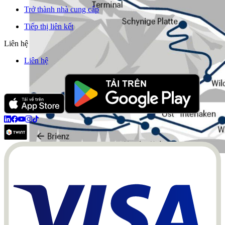
Trở thành nhà cung cấp
Tiếp thị liên kết
Liên hệ
Liên hệ
Gültigkeitsbereich Jungfrau Travel Pass (Foto:
Jungfraubahnen)
Tellpass
Vé Tellpass bao gồm nhiều dịch vụ du lịch tại Trung tâm Thụy Sĩ –
tức là quanh
Lucerne
và Hồ Tứ Hồ. Nếu bạn quen thuộc với truyền