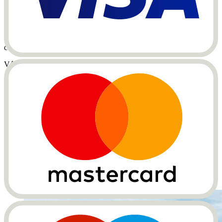
thuyết về Wilhelm Tell, sẽ không ngạc nhiên trước cái tên đặc biệt
này. Nếu không, đây là một chút làm mới.
Wilhelm Tell là người đã phải bắn trúng một quả táo trên đầu của
con trai ông Walter tại Altdorf vào thế kỉ 13 để thoát khỏi sự bắt giữ
của chính quyền quân quản Gessler gian xảo.
Với cung tên, tất nhiên.
Sau một cú bắn căng thẳng nhưng thành công, Tell vẫn bị bắt giữ và
đã trốn thoát khỏi Gessler khi đang có một cơn bão lớn trên Hồ Tứ
Hồ. Đó là một trận đấu sinh tử…
Với Vé Tell, không liên quan gì đến vùng quê của ông Wilhelm,
bạn có quyền truy cập vào các dịch vụ sau:
Di chuyển tự do bằng tất cả các tàu, xe buýt và thuyền cùng
với nhiều cáp treo ở Trung tâm Thụy Sĩ theo
mạng lưới tuyến
đường này
.
Giảm giá vào một số dịch vụ đối tác như Glasi Hergiswil, khu
Biking Emmetten hoặc Mineralbad & Spa Rigi Kaltbad.