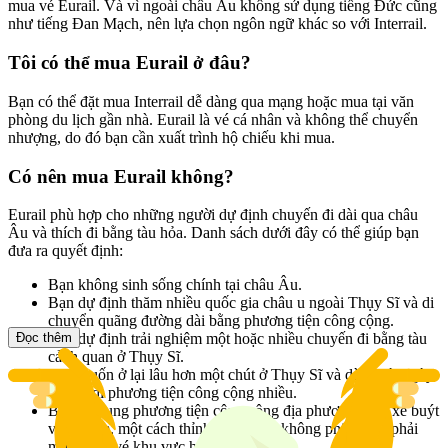
mua vé Eurail. Và vì ngoài châu Âu không sử dụng tiếng Đức cũng
như tiếng Đan Mạch, nên lựa chọn ngôn ngữ khác so với Interrail.
Tôi có thể mua Eurail ở đâu?
Bạn có thể đặt mua Interrail dễ dàng qua mạng hoặc mua tại văn
phòng du lịch gần nhà. Eurail là vé cá nhân và không thể chuyển
nhượng, do đó bạn cần xuất trình hộ chiếu khi mua.
Có nên mua Eurail không?
Eurail phù hợp cho những người dự định chuyến đi dài qua châu
Âu và thích đi bằng tàu hỏa. Danh sách dưới đây có thể giúp bạn
đưa ra quyết định:
Bạn không sinh sống chính tại châu Âu.
Bạn dự định thăm nhiều quốc gia châu u ngoài Thụy Sĩ và di
chuyển quãng đường dài bằng phương tiện công cộng.
Đọc thêm
Bạn dự định trải nghiệm một hoặc nhiều chuyến đi bằng tàu
cảnh quan ở Thụy Sĩ.
Bạn muốn ở lại lâu hơn một chút ở Thụy Sĩ và dành vài ngày
không đi phương tiện công cộng nhiều.
Bạn sử dụng phương tiện công cộng địa phương, như xe buýt
và tà tram, một cách thỉnh thoảng và không phiền nếu phải
mua thêm vé khu vực hoặc vé tuyến.