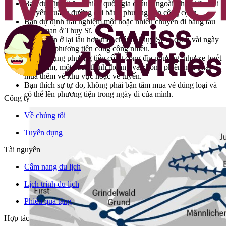
Bạn dự định thăm nhiều quốc gia châu u ngoài Thụy Sĩ và di
chuyển quãng đường dài bằng phương tiện công cộng.
Bạn dự định trải nghiệm một hoặc nhiều chuyến đi bằng tàu
cảnh quan ở Thụy Sĩ.
Bạn muốn ở lại lâu hơn một chút ở Thụy Sĩ và dành vài ngày
không đi phương tiện công cộng nhiều.
Bạn sử dụng phương tiện công cộng địa phương, như xe buýt
và tà tram, một cách thỉnh thoảng và không phiền nếu phải
mua thêm vé khu vực hoặc vé tuyến.
Bạn thích sự tự do, không phải bận tâm mua vé đúng loại và
có thể lên phương tiện trong ngày đi của mình.
Công ty
Về chúng tôi
Tuyển dụng
Tài nguyên
Cẩm nang du lịch
Lịch trình du lịch
Phiếu quà tặng
Hợp tác