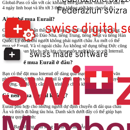
Global-Pass có sẵn với các khoảng thời gian khác nhau. Bắt đầu từ
4 ngày linh hoạt và lên tới 3 tháng không giới hạn chuyến đi.
Ai có thể mua Eurail?
Có thể bạn đã nhận thấy rằng trang web Eurail chỉ hiển thị bằng
tiếng Anh, tiếng Bồ Đào Nha, tiếng Trung, tiếng Nhật và tiếng Hàn
Quốc. Lý do là chỉ người không phải người châu Âu mới có thể
mua vé Eurail. Và vì ngoài châu Âu không sử dụng tiếng Đức cũng
như tiếng Đan Mạch, nên lựa chọn ngôn ngữ khác so với Interrail.
Tôi có thể mua Eurail ở đâu?
Bạn có thể đặt mua Interrail dễ dàng qua mạng hoặc mua tại văn
phòng du lịch gần nhà. Eurail là vé cá nhân và không thể chuyển
nhượng, do đó bạn cần xuất trình hộ chiếu khi mua.
Có nên mua Eurail không?
Eurail phù hợp cho những người dự định chuyến đi dài qua châu
Âu và thích đi bằng tàu hỏa. Danh sách dưới đây có thể giúp bạn
đưa ra quyết định:
Bạn không sinh sống chính tại châu Âu.