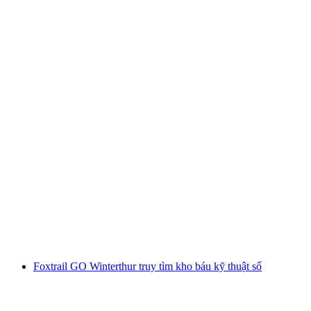
Chuyến Thám Hiểm Thú Vị Tương Tác Tại
Montreux Bằng Điện Thoại Thông Minh
mỗi người
từ CHF 9.95
Foxtrail GO Winterthur truy tìm kho báu kỹ thuật số