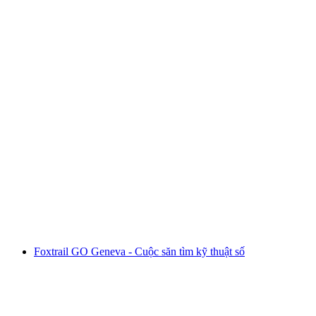
"Trò chơi thoát hiểm" trốn thoát trong Sursee
mỗi người
từ CHF 38
Foxtrail GO Geneva - Cuộc săn tìm kỹ thuật số