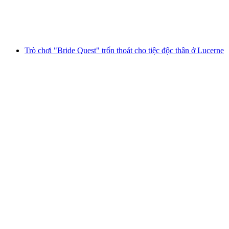
mỗi người
từ CHF 38
Trò chơi "Bride Quest" trốn thoát cho tiệc độc thân ở Lucerne