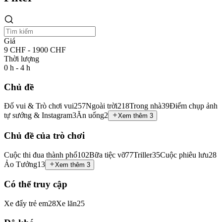
Giá
9 CHF - 1900 CHF
Thời lượng
0 h - 4 h
Chủ đề
Đố vui & Trò chơi vui
257
Ngoài trời
218
Trong nhà
39
Điểm chụp ảnh
tự sướng & Instagram
3
Ăn uống
2
Xem thêm 3
Chủ đề của trò chơi
Cuộc thi đua thành phố
102
Bữa tiệc vỡ
77
Triller
35
Cuộc phiêu lưu
28
Ảo Tưởng
13
Xem thêm 3
Có thể truy cập
Xe đẩy trẻ em
28
Xe lăn
25