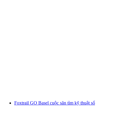
"Trốn thoát khỏi nhà tù" Trò chơi thoát hiểm
Luzern
mỗi người
từ CHF 100
Foxtrail GO Basel cuộc săn tìm kỹ thuật số