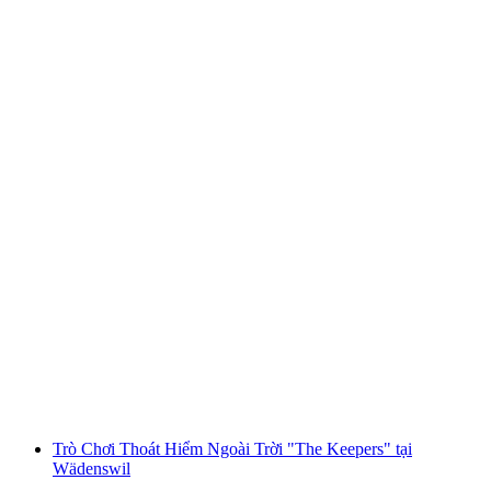
Foxtrail GO Montreux - Trò chơi săn tìm kho
báu kỹ thuật số
mỗi người
từ CHF 19
Trò Chơi Thoát Hiểm Ngoài Trời "The Keepers" tại
Wädenswil