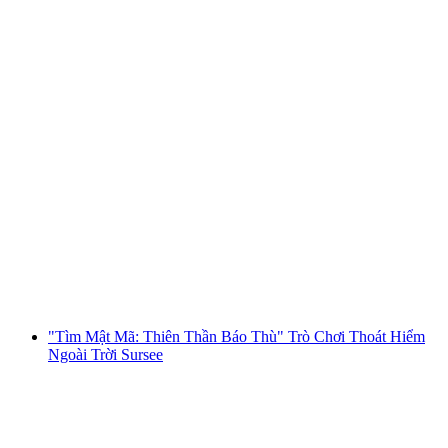
"Tìm Mã: Huyền Thoại Thurgau" Trò Chơi
Thoát Hiểm Ngoài Trời tại Frauenfeld
mỗi người
từ CHF 40
"Tìm Mật Mã: Thiên Thần Báo Thù" Trò Chơi Thoát Hiểm
Ngoài Trời Sursee