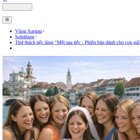
Vùng Aargau
Solothurn
Thử thách tiệc tùng "Mệt sau tiệc - Phiên bản dành cho con gái