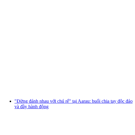
"Đánh bại cô dâu" tại Aarau: tiệc độc thân vui
nhộn nhiều hành động
mỗi người
từ CHF 299
"Đừng đánh nhau với chú rể" tại Aarau: buổi chia tay độc đáo
và đầy hành động