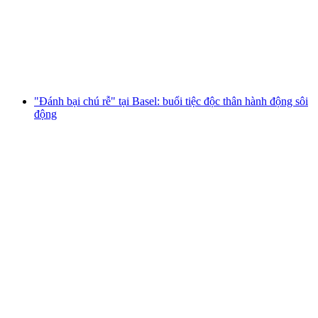
chia tay độc đáo và đầy hành động
mỗi người
từ CHF 299
"Đánh bại chú rễ" tại Basel: buổi tiệc độc thân hành động sôi
động