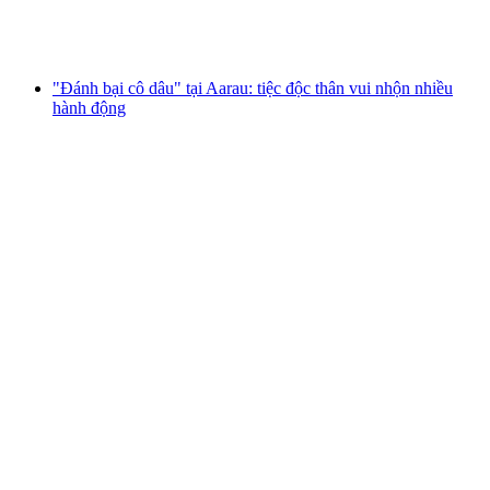
mỗi người
từ CHF 299
"Đánh bại cô dâu" tại Aarau: tiệc độc thân vui nhộn nhiều
hành động