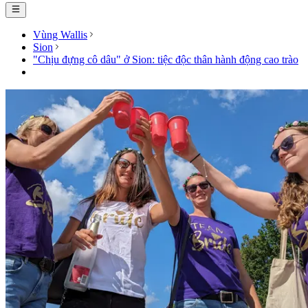
Vùng Wallis
Sion
"Chịu đựng cô dâu" ở Sion: tiệc độc thân hành động cao trào