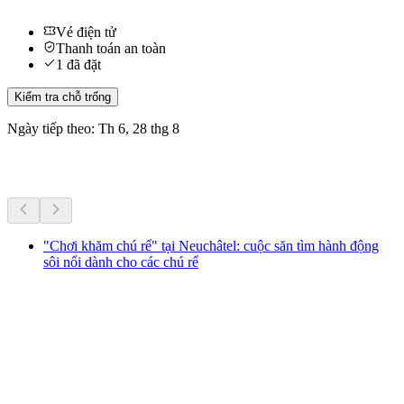
Vé điện tử
Thanh toán an toàn
1 đã đặt
Kiểm tra chỗ trống
Ngày tiếp theo: Th 6, 28 thg 8
Hoạt động khác
"Chơi khăm chú rể" tại Neuchâtel: cuộc săn tìm hành động
sôi nổi dành cho các chú rể