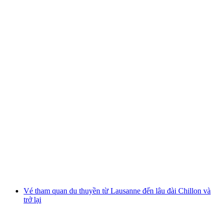
Vé tàu vượt biển đến quần đảo Brissago - Vé từ
Locarno
mỗi người
từ CHF 18.80
Vé tham quan du thuyền từ Lausanne đến lâu đài Chillon và
trở lại