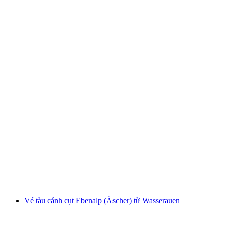
Vé tàu Männlichen từ Grindelwald Terminal
mỗi người
từ CHF 34
Vé tàu cánh cụt Ebenalp (Äscher) từ Wasserauen