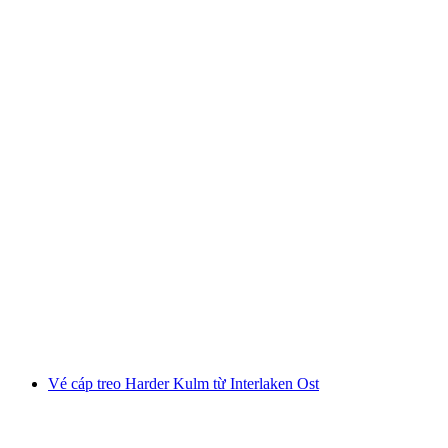
Vé tham quan Chocolarium Flawil
mỗi người
từ CHF 16
Vé cáp treo Harder Kulm từ Interlaken Ost