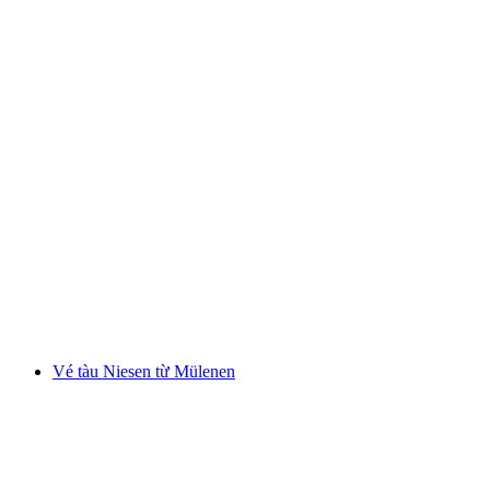
Vé vào Công viên Dây thừng Interlaken ngoài
trời với 14 đường mạo hiểm
mỗi người
từ CHF 21
Vé tàu Niesen từ Mülenen