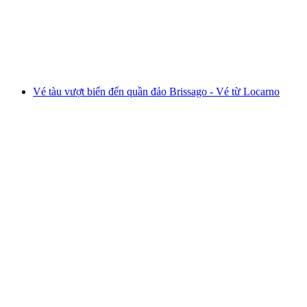
mỗi người
từ CHF 98
Vé tàu vượt biển đến quần đảo Brissago - Vé từ Locarno