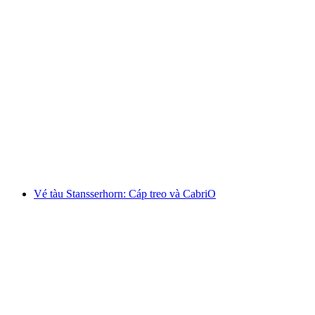
Ab Wengen: Vé Männlichen
mỗi người
từ CHF 31
Vé tàu Stansserhorn: Cáp treo và CabriO