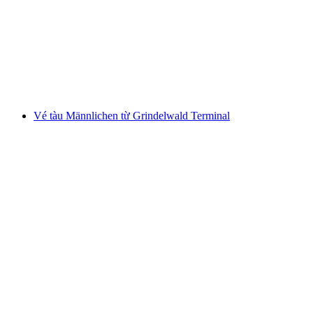
từ Rivera
mỗi người
từ CHF 26
Vé tàu Männlichen từ Grindelwald Terminal