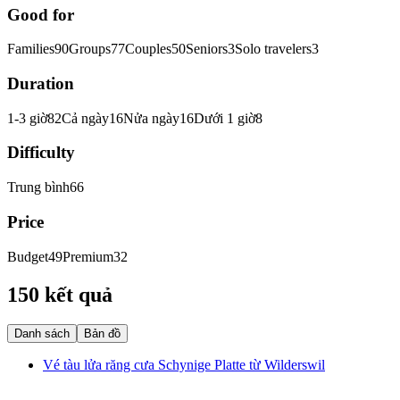
Good for
Families
90
Groups
77
Couples
50
Seniors
3
Solo travelers
3
Duration
1-3 giờ
82
Cả ngày
16
Nửa ngày
16
Dưới 1 giờ
8
Difficulty
Trung bình
66
Price
Budget
49
Premium
32
150 kết quả
Danh sách
Bản đồ
Vé tàu lửa răng cưa Schynige Platte từ Wilderswil