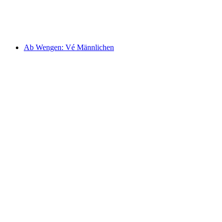
mỗi người
từ CHF 34
Ab Wengen: Vé Männlichen