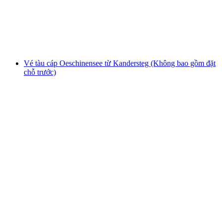
mỗi người
từ CHF 137
Vé tàu cáp Oeschinensee từ Kandersteg (Không bao gồm đặt
chỗ trước)