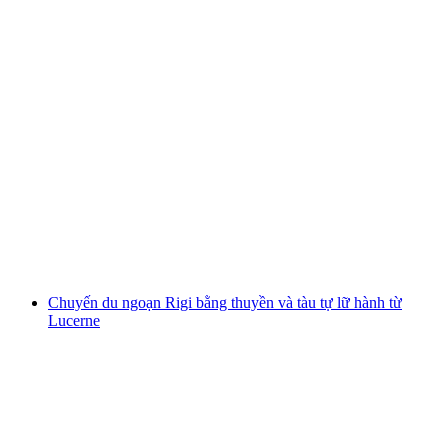
Chuyến du thuyền lớn quanh hồ Zürich từ
Zürich
mỗi người
từ CHF 36
Chuyến du ngoạn Rigi bằng thuyền và tàu tự lữ hành từ
Lucerne