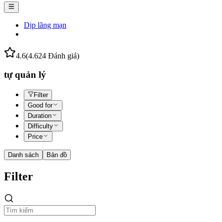
Dịp lãng mạn
4.6
(4.624 Đánh giá)
tự quản lý
Filter
Good for
Duration
Difficulty
Price
Danh sách
Bản đồ
Filter