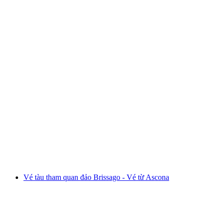
Ab Montreux: Chuyến du thuyền Riviera Tour
trên sông
mỗi người
từ CHF 38
Vé tàu tham quan đảo Brissago - Vé từ Ascona