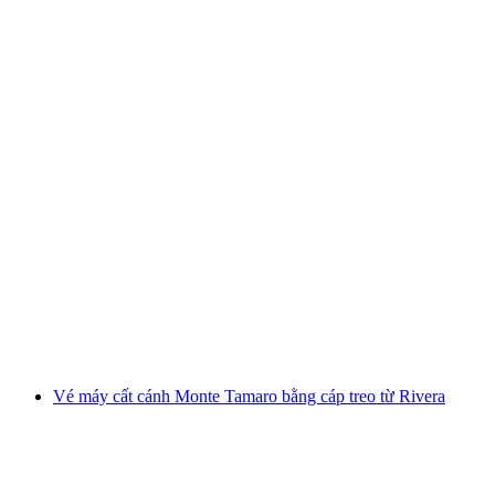
Du thuyền tham quan Zürichsee từ Rapperswil
mỗi người
từ CHF 75
Vé máy cất cánh Monte Tamaro bằng cáp treo từ Rivera