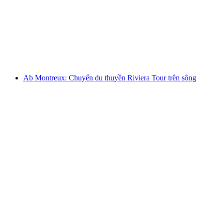
đài Chillon và trở lại
mỗi người
từ CHF 55
Ab Montreux: Chuyến du thuyền Riviera Tour trên sông