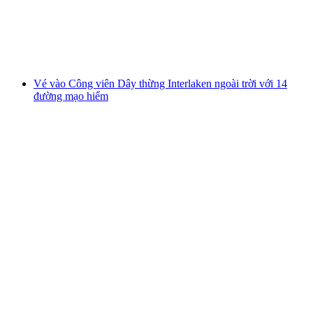
mỗi người
từ CHF 38
Vé vào Công viên Dây thừng Interlaken ngoài trời với 14
đường mạo hiểm