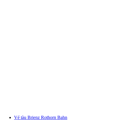
Vé tàu cáp Oeschinensee từ Kandersteg (Không
bao gồm đặt chỗ trước)
mỗi người
từ CHF 26.20
Vé tàu Brienz Rothorn Bahn