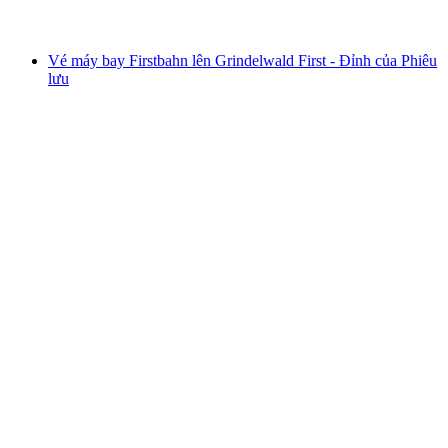
từ CHF 41
Vé máy bay Firstbahn lên Grindelwald First - Đỉnh của Phiêu
lưu
Vé máy bay Firstbahn lên Grindelwald First -
Đỉnh của Phiêu lưu