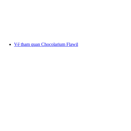
mỗi người
từ CHF 24
Vé tham quan Chocolarium Flawil